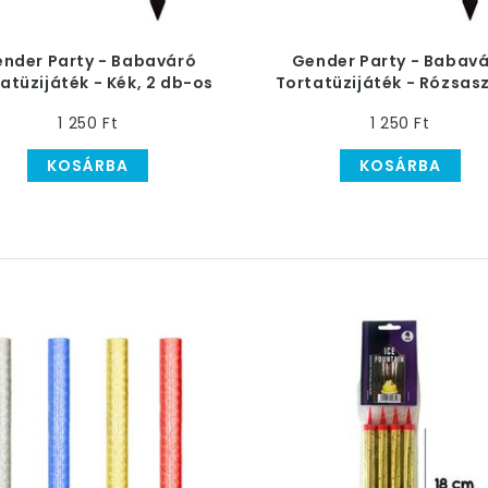
s játékok lesznek a szülinapi partin, és főleg a torta 
d az élményeket, legyen a torta tűzijáték a szülinap
nder Party - Babaváró
Gender Party - Babav
atüzijáték - Kék, 2 db-os
Tortatüzijáték - Rózsasz
- 30 mp
db-os - 45 mp
1 250 Ft
1 250 Ft
KOSÁRBA
KOSÁRBA