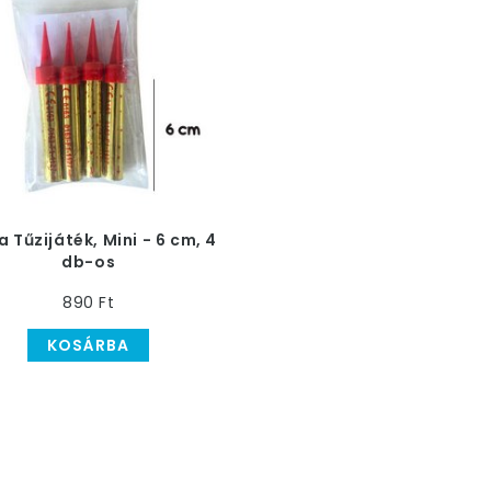
a Tűzijáték, Mini - 6 cm, 4
db-os
890 Ft
KOSÁRBA