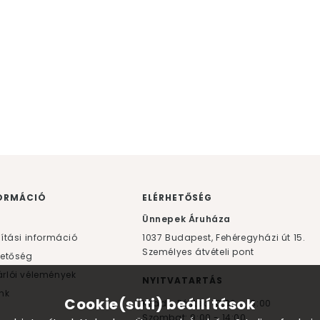
ORMÁCIÓ
ELÉRHETŐSÉG
F
Ünnepek Áruháza
lítási információ
1037
Budapest,
Fehéregyházi út 15.
Személyes átvételi pont
hetőség
rlói vélemények
NYITVATARTÁS
nk
Cookie(süti) beállítások
Kedd - Péntek: 10:00 - 18:00
Szombat: 9:00 - 14:00