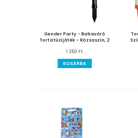
Gender Party - Babaváró
To
Tortatüzijáték - Rózsaszín, 2
Szí
db-os - 30 mp
1 250 Ft
KOSÁRBA