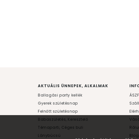
AKTUÁLIS ÜNNEPEK, ALKALMAK
INF
Ballagási party kellék
ÁSZ
Gyerek születésnap
Szál
Felnőtt születésnap
Elér
Babaszületés, Keresztelő
Vásá
Témaparti, Céges buli
Rólu
Lánybúcsú
Blog