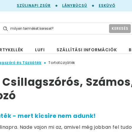
SZÜLINAPI ZSÚR
LÁNYBÚCSÚ
ESKÜVŐ
KERESÉS
RTYKELLÉK
LUFI
SZÁLLÍTÁSI INFORMÁCIÓK
B
agszóró és Tüzijáték
Tortatűzijáték
- Csillagszórós, Számos
ozó
ték - mert kicsire nem adunk!
ülinapra. Nade vajon mi az, amivel még jobban fel tud