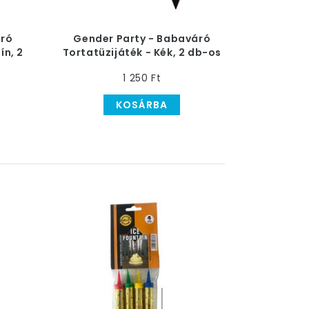
körül, akkor
sokkal forróbbá fogod
 fénypontja!
áró
Gender Party - Babaváró
ín, 2
Tortatüzijáték - Kék, 2 db-os
- 45 mp
1 250 Ft
KOSÁRBA