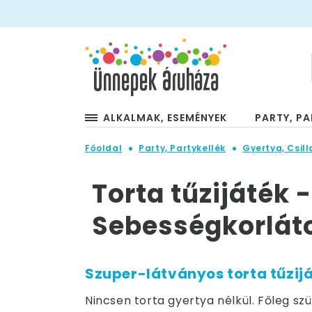
ALKALMAK, ESEMÉNYEK
PARTY, PA
Főoldal
Party, Partykellék
Gyertya, Csill
Torta tűzijáték 
Sebességkorlát
Szuper-látványos torta tűzijá
Nincsen torta gyertya nélkül. Főleg sz