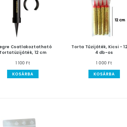
egre Csatlakoztatható
Torta Tűzijáték, Kicsi - 1
Tortatüzijáték, 12 cm
4 db-os
1 100 Ft
1 000 Ft
KOSÁRBA
KOSÁRBA