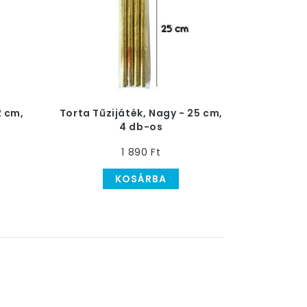
2 cm,
Torta Tűzijáték, Nagy - 25 cm,
4 db-os
1 890 Ft
KOSÁRBA