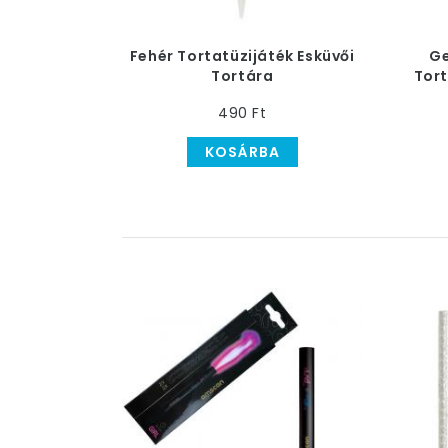
Annyi bizonyos, hogy ha ilyen tűzijátéko
tudni varázsolni a hangulatot.
Fokoz
Fehér Tortatüzijáték Esküvői
Ge
Tortára
Tort
490 Ft
KOSÁRBA