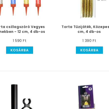
rta csillagszóró Vegyes
Torta Tűzijáték, Közepes
nekben - 12 cm, 4 db-os
cm, 4 db-os
1 590 Ft
1 390 Ft
KOSÁRBA
KOSÁRBA