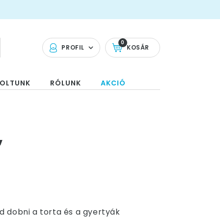
0
PROFIL
KOSÁR
OLTUNK
RÓLUNK
AKCIÓ
,
od dobni a torta és a gyertyák