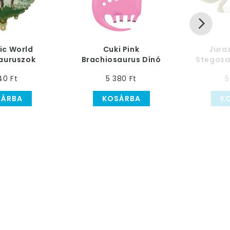
ic World
Cuki Pink
Jura
auruszok
Brachiosaurus Dínó
Stegosa
ólia Lufi, 46
Héliumos Fólia Lufi
Fólia 
40 Ft
5 380 Ft
5
cm
SÁRBA
KOSÁRBA
K