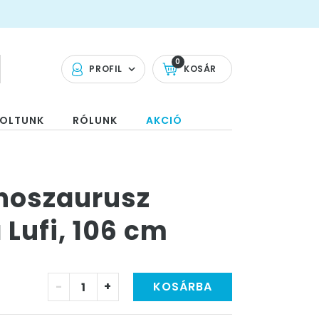
0
PROFIL
KOSÁR
OLTUNK
RÓLUNK
AKCIÓ
inoszaurusz
 Lufi, 106 cm
-
+
KOSÁRBA