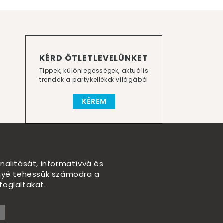
KÉRD ÖTLETLEVELÜNKET
Tippek, különlegességek, aktuális
trendek a partykellékek világából
KÉREM
nalitását, informatívvá és
nnyé tehessük számodra a
foglaltakat.