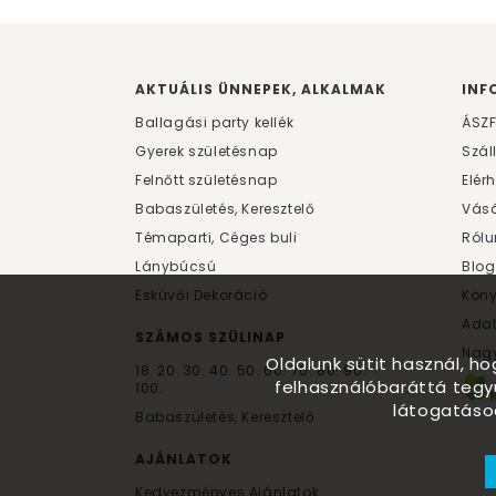
AKTUÁLIS ÜNNEPEK, ALKALMAK
INF
Ballagási party kellék
ÁSZ
Gyerek születésnap
Szál
Felnőtt születésnap
Elér
Babaszületés, Keresztelő
Vásá
Témaparti, Céges buli
Rólu
Lánybúcsú
Blog
Esküvői Dekoráció
Kön
Ada
SZÁMOS SZÜLINAP
Nagy
Oldalunk sütit használ, h
18.
20.
30.
40.
50.
60.
70.
80.
90.
felhasználóbaráttá tegy
100.
látogatáso
Babaszületés, Keresztelő
AJÁNLATOK
Kedvezményes Ajánlatok