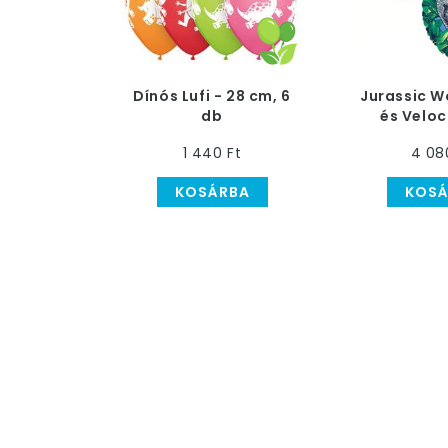
Dínós Lufi - 28 cm, 6
Jurassic W
db
és Veloc
Héliumos F
1 440 Ft
4 08
KOSÁRBA
KOSÁ