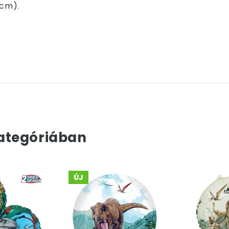
 cm).
ategóriában
ÚJ