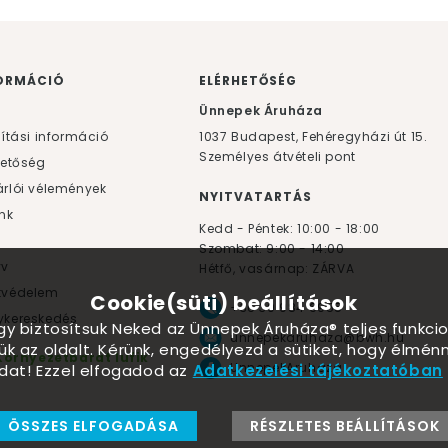
ORMÁCIÓ
ELÉRHETŐSÉG
F
Ünnepek Áruháza
lítási információ
1037
Budapest,
Fehéregyházi út 15.
Személyes átvételi pont
hetőség
rlói vélemények
NYITVATARTÁS
nk
Kedd - Péntek: 10:00 - 18:00
Szombat: 9:00 - 14:00
yv
Hétfő, vasárnap: ZÁRVA
tvédelem
Cookie(süti) beállítások
+36 30 984 6955
kereskedés
ogy biztosítsuk Neked az Ünnepek Áruháza® teljes funkcio
unnepekaruhaza@bwh.hu
ük az oldalt. Kérünk, engedélyezd a sütiket, hogy élmé
Környezetbarát lufik
UnnepekAruhaza
dat! Ezzel elfogadod az
Adatkezelési tájékoztatóban
ÖSSZES ELFOGADÁSA
RÉSZLETES BEÁLLÍTÁSOK