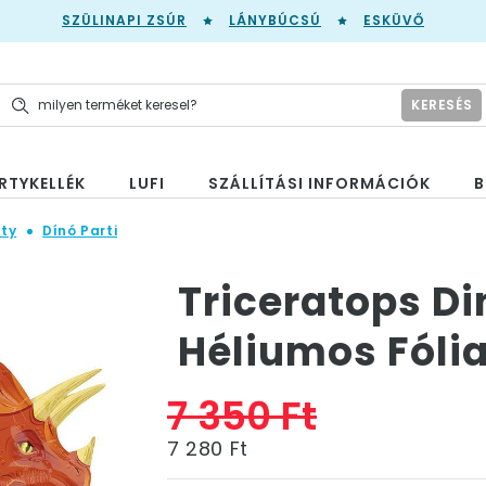
SZÜLINAPI ZSÚR
LÁNYBÚCSÚ
ESKÜVŐ
KERESÉS
RTYKELLÉK
LUFI
SZÁLLÍTÁSI INFORMÁCIÓK
B
ty
Dínó Parti
Triceratops D
Héliumos Fólia
7 350 Ft
7 280 Ft