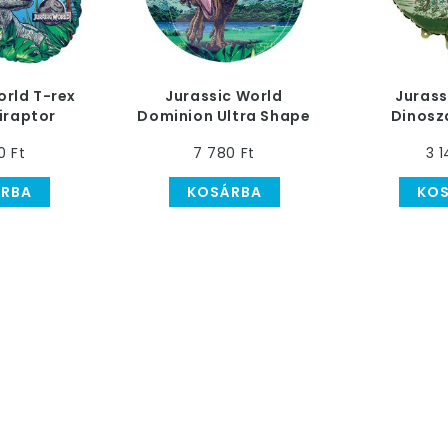
orld T-rex
Jurassic World
Jurass
iraptor
Dominion Ultra Shape
Dinosz
ólia Lufi
Orbz Héliumos Fólia
Héliumos F
0 Ft
7 780 Ft
3 1
Lufi, 38 cm
RBA
KOSÁRBA
KO