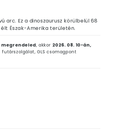
ú arc. Ez a dinoszaurusz körülbelül 68
n élt Észak-Amerika területén.
ig megrendeled
, akkor
2026. 08. 10-án,
futárszolgálat, GLS csomagpont