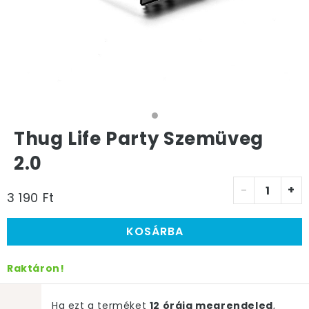
Thug Life Party Szemüveg
2.0
-
+
3 190 Ft
KOSÁRBA
Raktáron!
Ha ezt a terméket
12 óráig megrendeled
,