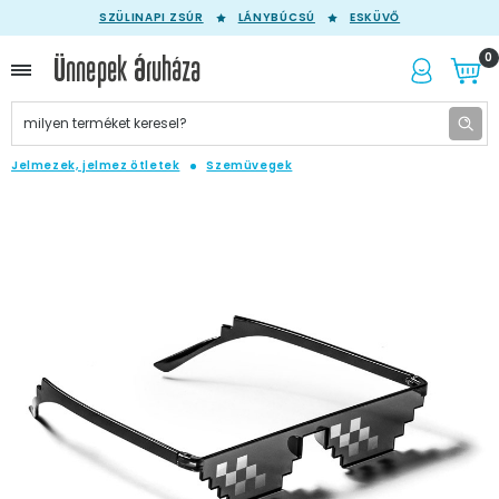
SZÜLINAPI ZSÚR
LÁNYBÚCSÚ
ESKÜVŐ
0
Jelmezek, jelmez ötletek
Szemüvegek