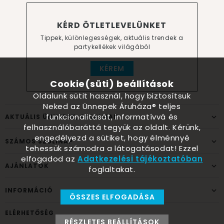
KÉRD ÖTLETLEVELÜNKET
Tippek, különlegességek, aktuális trendek a
partykellékek világából
KÉREM
Cookie(süti) beállítások
Oldalunk sütit használ, hogy biztosítsuk
Neked az Ünnepek Áruháza® teljes
funkcionalitását, informatívvá és
AKTUÁLIS ÜNNEPEK, ALKALMAK
felhasználóbaráttá tegyük az oldalt. Kérünk,
engedélyezd a sütiket, hogy élménnyé
SZÁMOS SZÜLINAP
tehessük számodra a látogatásodat! Ezzel
elfogadod az
Adatkezelési tájékoztatóban
AJÁNLATOK
foglaltakat.
INFORMÁCIÓ
ÖSSZES ELFOGADÁSA
ELÉRHETŐSÉG
RÉSZLETES BEÁLLÍTÁSOK