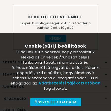
KÉRD ÖTLETLEVELÜNKET
Tippek, különlegességek, aktuális trendek a
partykellékek világából
KÉREM
Cookie(süti) beállítások
Oldalunk sütit használ, hogy biztosítsuk
Neked az Ünnepek Áruháza® teljes
funkcionalitását, informatívvá és
AKTUÁLIS ÜNNEPEK, ALKALMAK
felhasználóbaráttá tegyük az oldalt. Kérünk,
engedélyezd a sütiket, hogy élménnyé
SZÁMOS SZÜLINAP
tehessük számodra a látogatásodat! Ezzel
elfogadod az
Adatkezelési tájékoztatóban
AJÁNLATOK
foglaltakat.
INFORMÁCIÓ
ÖSSZES ELFOGADÁSA
ELÉRHETŐSÉG