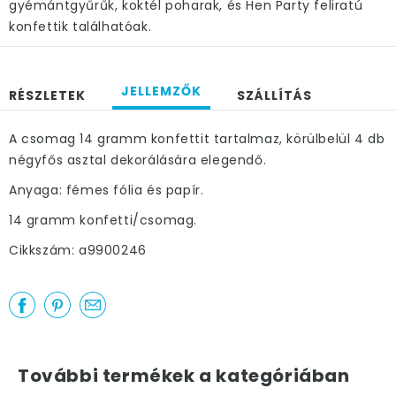
gyémántgyűrűk, koktél poharak, és Hen Party feliratú
konfettik találhatóak.
JELLEMZŐK
RÉSZLETEK
SZÁLLÍTÁS
A csomag 14 gramm konfettit tartalmaz, körülbelül 4 db
négyfős asztal dekorálására elegendő.
Anyaga: fémes fólia és papír.
14 gramm konfetti/csomag.
Cikkszám: a9900246
További termékek a kategóriában