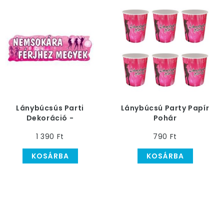
Lánybúcsús Parti
Lánybúcsú Party Papír
Dekoráció -
Pohár
Nemsokára Férjhez
1 390 Ft
790 Ft
Megyek!
KOSÁRBA
KOSÁRBA