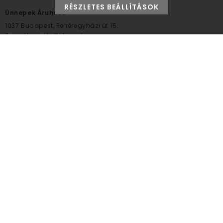
RÉSZLETES BEÁLLÍTÁSOK
Ünnepek Áruháza
1037
Budapest,
Fehéregyházi út 15.
Személyes átvételi pont
NYITVATARTÁS
Kedd - Péntek: 10:00 - 18:00
Szombat: 9:00 - 14:00
Hétfő, vasárnap: ZÁRVA
+36 30 984 6955
unnepekaruhaza@bwh.hu
UnnepekAruhaza
Ünnepek Áruháza © a partikellék specialista