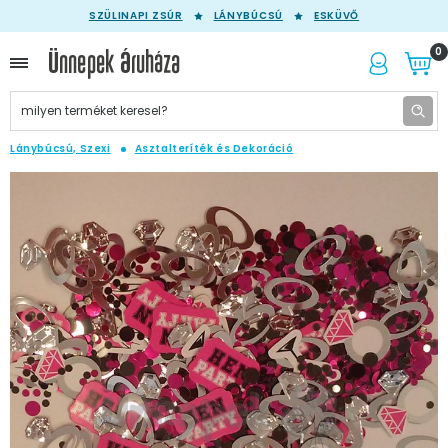
SZÜLINAPI ZSÚR
LÁNYBÚCSÚ
ESKÜVŐ
0
Lánybúcsú, Szexi
Asztalteríték és Dekoráció