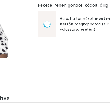
Fekete-fehér, göndör, kócolt, állig
Ha ezt a terméket
most m
hétfőn
megkaphatod (GLS 
választása esetén)
ÍTÁS