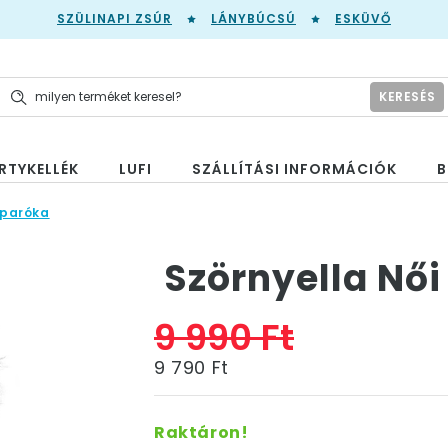
SZÜLINAPI ZSÚR
LÁNYBÚCSÚ
ESKÜVŐ
KERESÉS
RTYKELLÉK
LUFI
SZÁLLÍTÁSI INFORMÁCIÓK
B
 paróka
Szörnyella Női
9 990 Ft
9 790 Ft
Raktáron!