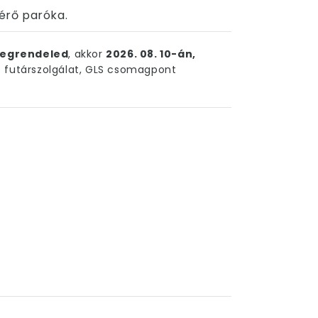
 érő paróka.
egrendeled
, akkor
2026. 08. 10-án,
futárszolgálat, GLS csomagpont