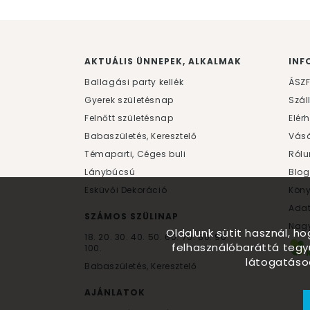
AKTUÁLIS ÜNNEPEK, ALKALMAK
INF
Ballagási party kellék
ÁSZ
Gyerek születésnap
Szál
Felnőtt születésnap
Elér
Babaszületés, Keresztelő
Vásá
Témaparti, Céges buli
Rólu
Lánybúcsú
Blog
Esküvői Dekoráció
Kön
Ada
SZÁMOS SZÜLINAP
Nagy
Oldalunk sütit használ, h
18.
20.
30.
40.
50.
60.
70.
80.
90.
felhasználóbaráttá tegy
100.
látogatáso
Babaszületés, Keresztelő
AJÁNLATOK