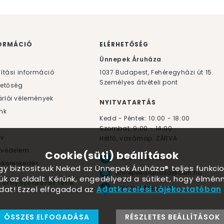
ORMÁCIÓ
ELÉRHETŐSÉG
F
Ünnepek Áruháza
lítási információ
1037
Budapest,
Fehéregyházi út 15.
Személyes átvételi pont
hetőség
rlói vélemények
NYITVATARTÁS
nk
Kedd - Péntek: 10:00 - 18:00
Szombat: 9:00 - 14:00
yv
Hétfő, vasárnap: ZÁRVA
tvédelem
Cookie(süti) beállítások
+36 30 984 6955
kereskedés
ogy biztosítsuk Neked az Ünnepek Áruháza® teljes funkcio
unnepekaruhaza@bwh.hu
ük az oldalt. Kérünk, engedélyezd a sütiket, hogy élmé
Környezetbarát lufik
UnnepekAruhaza
dat! Ezzel elfogadod az
Adatkezelési tájékoztatóban
ÖSSZES ELFOGADÁSA
RÉSZLETES BEÁLLÍTÁSOK