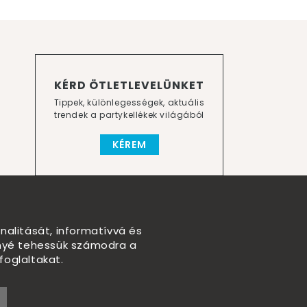
KÉRD ÖTLETLEVELÜNKET
Tippek, különlegességek, aktuális
trendek a partykellékek világából
KÉREM
nalitását, informatívvá és
nnyé tehessük számodra a
foglaltakat.