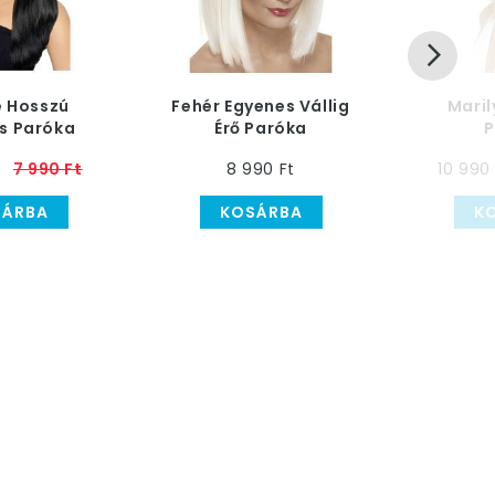
e Hosszú
Fehér Egyenes Vállig
Mari
s Paróka
Érő Paróka
P
7 990 Ft
8 990 Ft
10 990 
SÁRBA
KOSÁRBA
K