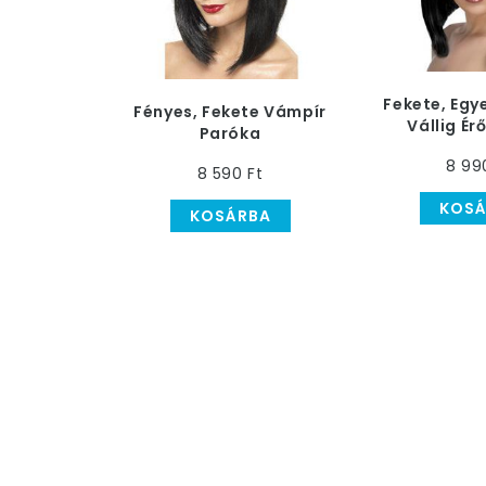
Fekete, Egy
Fényes, Fekete Vámpír
Vállig Ér
Paróka
Frufr
8 99
8 590 Ft
KOSÁ
KOSÁRBA