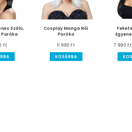
enes Szálú,
Cosplay Manga Női
Feket
ő Paróka
Paróka
Egyene
uval
0 Ft
11 990 Ft
7 890 Ft
RBA
KOSÁRBA
KO