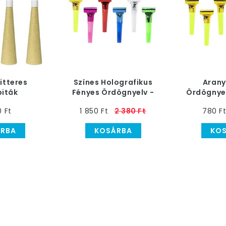
itteres
Színes Holografikus
Arany
iták
Fényes Ördögnyelv -
Ördögnyel
re - 4 db-
20 db-os
0 Ft
1 850 Ft
2 380 Ft
780 F
s
RBA
KOSÁRBA
KO