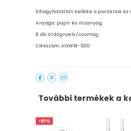
Kihagyhatatlan kelléke a partiknak ez
Anyaga: papír és műanyag.
6 db ördögnyelv/csomag.
Cikkszám: oGWI6-000
További termékek a k
-97%