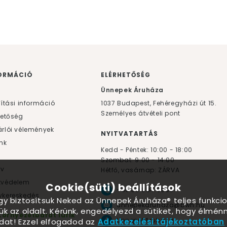
ORMÁCIÓ
ELÉRHETŐSÉG
F
Ünnepek Áruháza
lítási információ
1037
Budapest,
Fehéregyházi út 15.
Személyes átvételi pont
hetőség
rlói vélemények
NYITVATARTÁS
nk
Kedd - Péntek: 10:00 - 18:00
Szombat: 9:00 - 14:00
yv
Hétfő, vasárnap: ZÁRVA
tvédelem
Cookie(süti) beállítások
+36 30 984 6955
kereskedés
ogy biztosítsuk Neked az Ünnepek Áruháza® teljes funkcio
unnepekaruhaza@bwh.hu
ük az oldalt. Kérünk, engedélyezd a sütiket, hogy élmé
Környezetbarát lufik
UnnepekAruhaza
dat! Ezzel elfogadod az
Adatkezelési tájékoztatóban