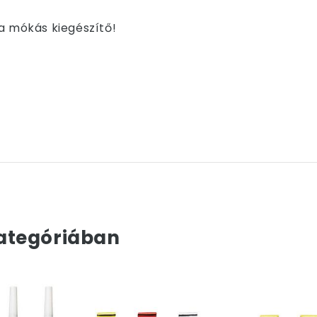
 a mókás kiegészítő!
ategóriában