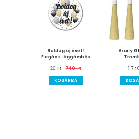
Boldog új évet!
Arany Gl
Elegáns Léggömbös
Tromb
Szilveszteri Kitűző
Szilveszter
20 Ft
740 Ft
1 74
o
KOSÁRBA
KOSÁ