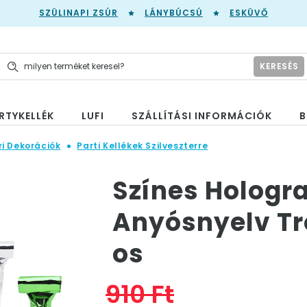
SZÜLINAPI ZSÚR
LÁNYBÚCSÚ
ESKÜVŐ
KERESÉS
RTYKELLÉK
LUFI
SZÁLLÍTÁSI INFORMÁCIÓK
B
ri Dekorációk
Parti Kellékek Szilveszterre
Színes Hologr
Anyósnyelv Tr
os
910 Ft