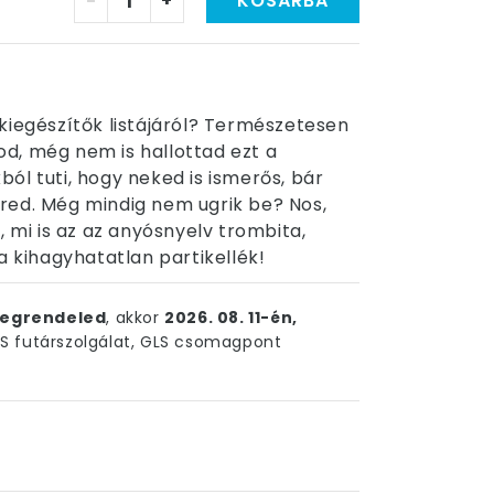
-
+
KOSÁRBA
kiegészítők listájáról? Természetesen
d, még nem is hallottad ezt a
kból tuti, hogy neked is ismerős, bár
red. Még mindig nem ugrik be? Nos,
, mi is az az anyósnyelv trombita,
a kihagyhatatlan partikellék!
egrendeled
, akkor
2026. 08. 11-én,
 futárszolgálat, GLS csomagpont