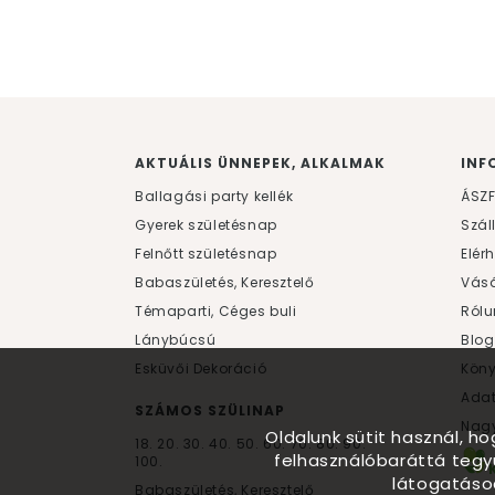
AKTUÁLIS ÜNNEPEK, ALKALMAK
INF
Ballagási party kellék
ÁSZ
Gyerek születésnap
Szál
Felnőtt születésnap
Elér
Babaszületés, Keresztelő
Vásá
Témaparti, Céges buli
Rólu
Lánybúcsú
Blog
Esküvői Dekoráció
Kön
Ada
SZÁMOS SZÜLINAP
Nagy
Oldalunk sütit használ, h
18.
20.
30.
40.
50.
60.
70.
80.
90.
felhasználóbaráttá tegy
100.
látogatáso
Babaszületés, Keresztelő