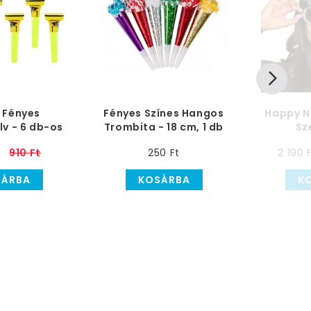
 Fényes
Fényes Színes Hangos
Happy N
v - 6 db-os
Trombita - 18 cm, 1 db
Sz
t
910 Ft
250 Ft
2 190 
SÁRBA
KOSÁRBA
K