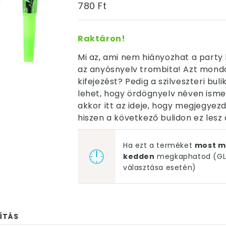
780 Ft
Raktáron!
Mi az, ami nem hiányozhat a party 
az anyósnyelv trombita! Azt mondo
kifejezést? Pedig a szilveszteri buli
lehet, hogy ördögnyelv néven isme
akkor itt az ideje, hogy megjegyezd
hiszen a következő bulidon ez lesz 
Ha ezt a terméket
most m
kedden
megkaphatod (GLS
választása esetén)
ÍTÁS