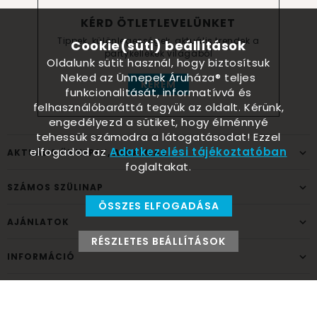
KÉRD ÖTLETLEVELÜNKET
Tippek, különlegességek, aktuális trendek a
Cookie(süti) beállítások
partykellékek világából
Oldalunk sütit használ, hogy biztosítsuk
Neked az Ünnepek Áruháza® teljes
KÉREM
funkcionalitását, informatívvá és
felhasználóbaráttá tegyük az oldalt. Kérünk,
engedélyezd a sütiket, hogy élménnyé
tehessük számodra a látogatásodat! Ezzel
elfogadod az
Adatkezelési tájékoztatóban
AKTUÁLIS ÜNNEPEK, ALKALMAK
foglaltakat.
SZÁMOS SZÜLINAP
ÖSSZES ELFOGADÁSA
AJÁNLATOK
RÉSZLETES BEÁLLÍTÁSOK
INFORMÁCIÓ
ELÉRHETŐSÉG
Ünnepek Áruháza