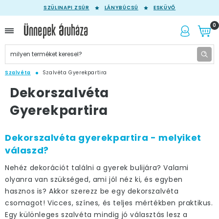
SZÜLINAPI ZSÚR
LÁNYBÚCSÚ
ESKÜVŐ
0
Szalvéta
Szalvéta Gyerekpartira
Dekorszalvéta
Gyerekpartira
Dekorszalvéta gyerekpartira - melyiket
válaszd?
Nehéz dekorációt találni a gyerek bulijára? Valami
olyanra van szükséged, ami jól néz ki, és egyben
hasznos is? Akkor szerezz be egy dekorszalvéta
csomagot! Vicces, színes, és teljes mértékben praktikus.
Egy különleges szalvéta mindig jó választás lesz a