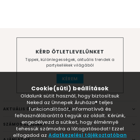
KÉRD ÖTLETLEVELÜNKET
Tippek, különlegességek, aktuális trendek a
partykellékek világából
KÉREM
Cookie(süti) beállítások
Oldalunk sütit használ, hogy biztosítsuk
Neked az Ünnepek Áruháza® teljes
funkcionalitását, informatívvá és
AKTUÁLIS ÜNNEPEK, ALKALMAK
felhasználóbaráttá tegyük az oldalt. Kérünk,
engedélyezd a sütiket, hogy élménnyé
SZÁMOS SZÜLINAP
tehessük számodra a látogatásodat! Ezzel
elfogadod az
Adatkezelési tájékoztatóban
AJÁNLATOK