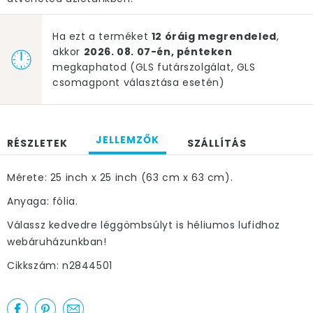
Ha ezt a terméket
12 óráig megrendeled
,
akkor
2026. 08. 07-én, pénteken
megkaphatod (GLS futárszolgálat, GLS
csomagpont választása esetén)
JELLEMZŐK
RÉSZLETEK
SZÁLLÍTÁS
Mérete: 25 inch x 25 inch (63 cm x 63 cm).
Anyaga: fólia.
Válassz kedvedre léggömbsúlyt is héliumos lufidhoz
webáruházunkban!
Cikkszám: n2844501