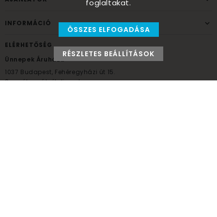
foglaltakat.
INFORMÁCIÓ
ÖSSZES ELFOGADÁSA
ELÉRHETŐSÉG
RÉSZLETES BEÁLLÍTÁSOK
Ünnepek Áruháza
1037
Budapest,
Fehéregyházi út 15.
Személyes átvételi pont
NYITVATARTÁS
Kedd - Péntek: 10:00 - 18:00
Szombat: 9:00 - 14:00
Hétfő, vasárnap: ZÁRVA
+36 30 984 6955
unnepekaruhaza@bwh.hu
UnnepekAruhaza