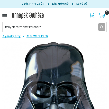
SZÜLINAPI ZSÚR
LÁNYBÚCSÚ
ESKÜVŐ
0
Gyerekparty
Star Wars Parti