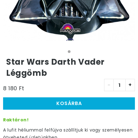
Star Wars Darth Vader
Léggömb
-
+
8 180 Ft
KOSÁRBA
Raktáron!
A lufit héliummal felfújva szállítjuk ki vagy személyesen
átveheted üzletünkben.