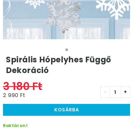
Spirális Hópelyhes Függő
Dekoráció
3 180 Ft
-
+
2 990 Ft
KOSÁRBA
Raktáron!