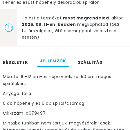
Fehér és ezüst hópehely dekorációk spirálon.
Ha ezt a terméket
most megrendeled
, akkor
2026. 08. 11-én, kedden
megkaphatod (GLS
futárszolgálat, GLS csomagpont választása
esetén)
JELLEMZŐK
RÉSZLETEK
SZÁLLÍTÁS
Mérete: 10-12 cm-es hópelyhek, kb. 50 cm magas
spirálokon.
Anyaga: fólia.
6 db hópehely és 6 db spirál/csomag.
Cikkszám: a679497
Mintaboltunkban nem tartjuk, megvásárolni csak