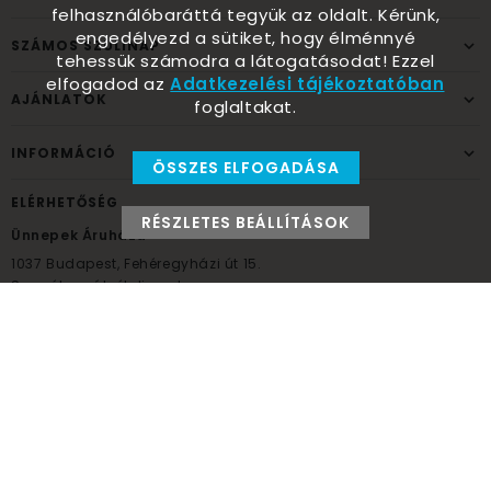
felhasználóbaráttá tegyük az oldalt. Kérünk,
engedélyezd a sütiket, hogy élménnyé
SZÁMOS SZÜLINAP
tehessük számodra a látogatásodat! Ezzel
elfogadod az
Adatkezelési tájékoztatóban
AJÁNLATOK
foglaltakat.
INFORMÁCIÓ
ÖSSZES ELFOGADÁSA
ELÉRHETŐSÉG
RÉSZLETES BEÁLLÍTÁSOK
Ünnepek Áruháza
1037
Budapest,
Fehéregyházi út 15.
Személyes átvételi pont
NYITVATARTÁS
Kedd - Péntek: 10:00 - 18:00
Szombat: 9:00 - 14:00
Hétfő, vasárnap: ZÁRVA
+36 30 984 6955
unnepekaruhaza@bwh.hu