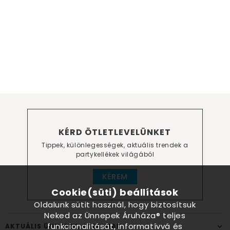
KÉRD ÖTLETLEVELÜNKET
Tippek, különlegességek, aktuális trendek a
partykellékek világából
KÉREM
Cookie(süti) beállítások
Oldalunk sütit használ, hogy biztosítsuk
Neked az Ünnepek Áruháza® teljes
funkcionalitását, informatívvá és
AKTUÁLIS ÜNNEPEK, ALKALMAK