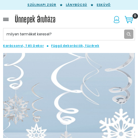
SZÜLINAPI ZSÚR
LÁNYBÚCSÚ
ESKÜVŐ
0
Karácsonyi, Téli Dekor
Függő dekorációk, füzérek