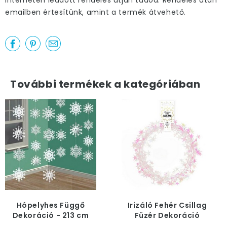
interneten leadott rendelés útján tudod. Rendelés után
emailben értesítünk, amint a termék átvehető.
További termékek a kategóriában
Hópelyhes Függő
Irizáló Fehér Csillag
Dekoráció - 213 cm
Füzér Dekoráció
Karácsonyra - 5 m