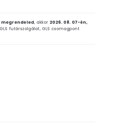
ig megrendeled
, akkor
2026. 08. 07-én,
LS futárszolgálat, GLS csomagpont