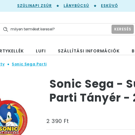
SZÜLINAPI ZSÚR
LÁNYBÚCSÚ
ESKÜVŐ
KERESÉS
RTYKELLÉK
LUFI
SZÁLLÍTÁSI INFORMÁCIÓK
B
ty
Sonic Sega Parti
Sonic Sega - S
Parti Tányér -
2 390 Ft