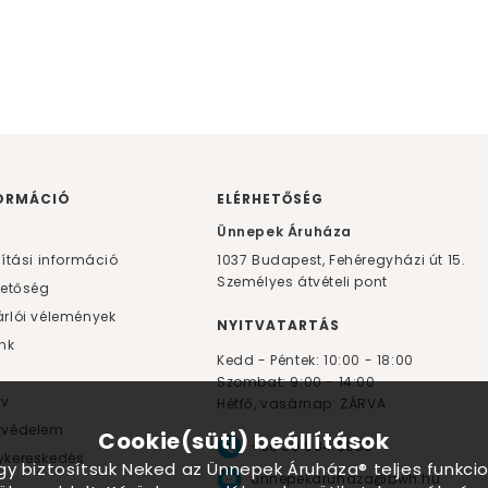
ORMÁCIÓ
ELÉRHETŐSÉG
F
Ünnepek Áruháza
lítási információ
1037
Budapest,
Fehéregyházi út 15.
Személyes átvételi pont
hetőség
rlói vélemények
NYITVATARTÁS
nk
Kedd - Péntek: 10:00 - 18:00
Szombat: 9:00 - 14:00
yv
Hétfő, vasárnap: ZÁRVA
tvédelem
Cookie(süti) beállítások
+36 30 984 6955
kereskedés
ogy biztosítsuk Neked az Ünnepek Áruháza® teljes funkcio
unnepekaruhaza@bwh.hu