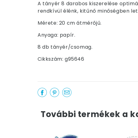
A tányér 8 darabos kiszerelése optimá
rendkívül élénk, kitűnő minőségben le
Mérete: 20 cm átmérőjű.
Anyaga: papír.
8 db tányér/csomag.
Cikkszám: g95646
További termékek a k