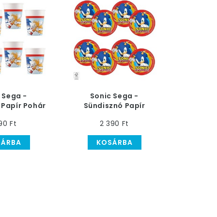
 Sega -
Sonic Sega -
 Papír Pohár
Sündisznó Papír
00 ml
Tányér - 20 cm
90 Ft
2 390 Ft
SÁRBA
KOSÁRBA