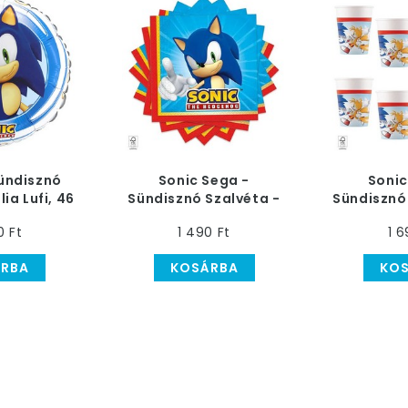
Sündisznó
Sonic Sega -
Sonic
ia Lufi, 46
Sündisznó Szalvéta -
Sündisznó
m
20 db
- 2
0 Ft
1 490 Ft
1 6
RBA
KOSÁRBA
KO