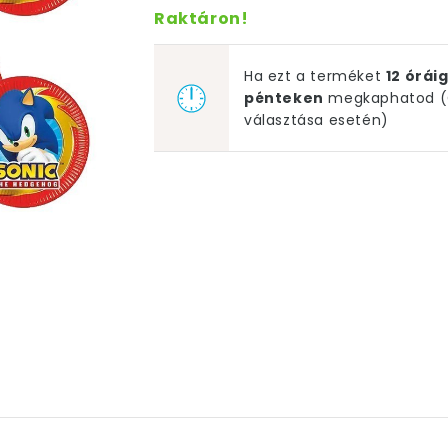
Raktáron!
Ha ezt a terméket
12 órá
pénteken
megkaphatod (G
választása esetén)