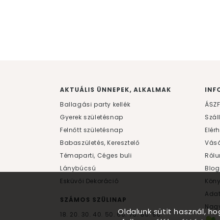
AKTUÁLIS ÜNNEPEK, ALKALMAK
INF
Ballagási party kellék
ÁSZ
Gyerek születésnap
Szál
Felnőtt születésnap
Elér
Babaszületés, Keresztelő
Vásá
Témaparti, Céges buli
Rólu
Lánybúcsú
Blog
Esküvői Dekoráció
Kön
Ada
SZÁMOS SZÜLINAP
Nagy
Oldalunk sütit használ, h
18.
20.
30.
40.
50.
60.
70.
80.
90.