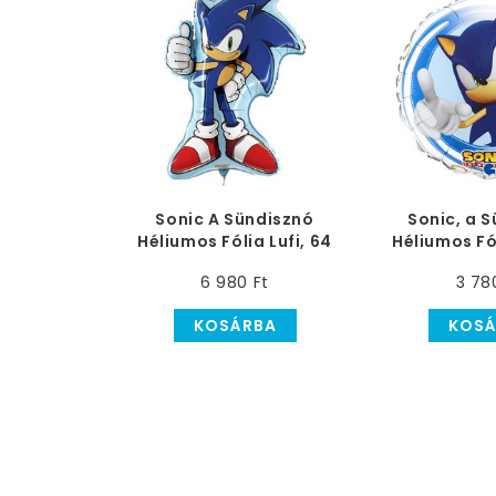
Sonic A Sündisznó
Sonic, a 
Héliumos Fólia Lufi, 64
Héliumos Fól
cm
c
6 980 Ft
3 78
KOSÁRBA
KOSÁ