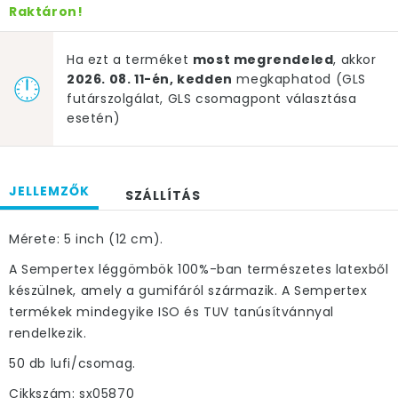
Raktáron!
Ha ezt a terméket
most megrendeled
, akkor
2026. 08. 11-én, kedden
megkaphatod (GLS
futárszolgálat, GLS csomagpont választása
esetén)
JELLEMZŐK
SZÁLLÍTÁS
Mérete: 5 inch (12 cm).
A Sempertex léggömbök 100%-ban természetes latexből
készülnek, amely a gumifáról származik. A Sempertex
termékek mindegyike ISO és TUV tanúsítvánnyal
rendelkezik.
50 db lufi/csomag.
Cikkszám: sx05870