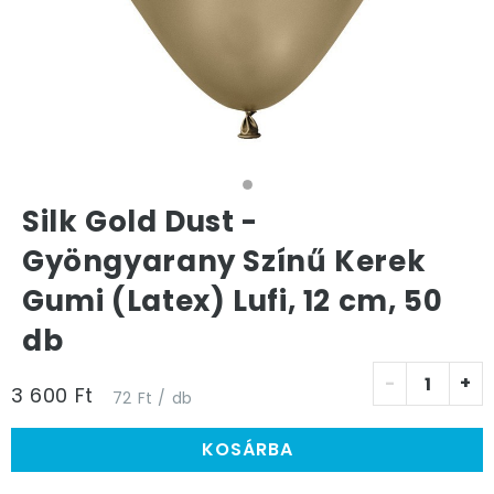
Silk Gold Dust -
Gyöngyarany Színű Kerek
Gumi (Latex) Lufi, 12 cm, 50
db
-
+
3 600 Ft
72 Ft / db
KOSÁRBA