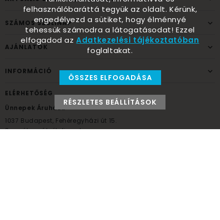
felhasználóbaráttá tegyük az oldalt. Kérünk,
engedélyezd a sütiket, hogy élménnyé
SZÁMOS SZÜLINAP
tehessük számodra a látogatásodat! Ezzel
elfogadod az
Adatkezelési tájékoztatóban
AJÁNLATOK
foglaltakat.
INFORMÁCIÓ
ÖSSZES ELFOGADÁSA
ELÉRHETŐSÉG
RÉSZLETES BEÁLLÍTÁSOK
Ünnepek Áruháza
1037
Budapest,
Fehéregyházi út 15.
Személyes átvételi pont
NYITVATARTÁS
Kedd - Péntek: 10:00 - 18:00
Szombat: 9:00 - 14:00
Hétfő, vasárnap: ZÁRVA
+36 30 984 6955
unnepekaruhaza@bwh.hu