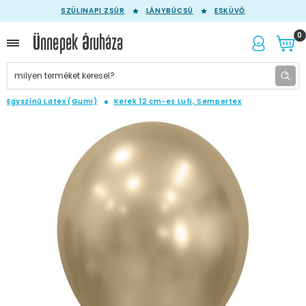
SZÜLINAPI ZSÚR
LÁNYBÚCSÚ
ESKÜVŐ
0
Egyszínű Latex (Gumi)
Kerek 12 cm-es Lufi, Sempertex