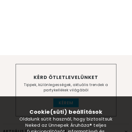
KÉRD ÖTLETLEVELÜNKET
Tippek, különlegességek, aktuális trendek a
partykellékek világából
KÉREM
Cookie(süti) beállítások
Oldalunk sütit használ, hogy biztosítsuk
Neked az Ünnepek Áruháza® teljes
funkcionalitását, informatívvá és
AKTUÁLIS ÜNNEPEK, ALKALMAK