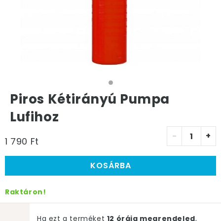
Piros Kétirányú Pumpa
Lufihoz
-
+
1 790 Ft
KOSÁRBA
Raktáron!
Ha ezt a terméket
12 óráig megrendeled
,