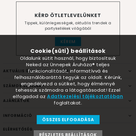
KÉRD ÖTLETLEVELÜNKET
Tippek, különlegességek, aktuális trendek a
partykellékek világából
KÉREM
Cookie(süti) beállítások
Oldalunk sütit használ, hogy biztosítsuk
Neked az Ünnepek Áruháza® teljes
funkcionalitását, informatívvá és
AKTUÁLIS ÜNNEPEK, ALKALMAK
felhasználóbaráttá tegyük az oldalt. Kérünk,
engedélyezd a sütiket, hogy élménnyé
SZÁMOS SZÜLINAP
tehessük számodra a látogatásodat! Ezzel
elfogadod az
Adatkezelési tájékoztatóban
AJÁNLATOK
foglaltakat.
INFORMÁCIÓ
ÖSSZES ELFOGADÁSA
ELÉRHETŐSÉG
RÉSZLETES BEÁLLÍTÁSOK