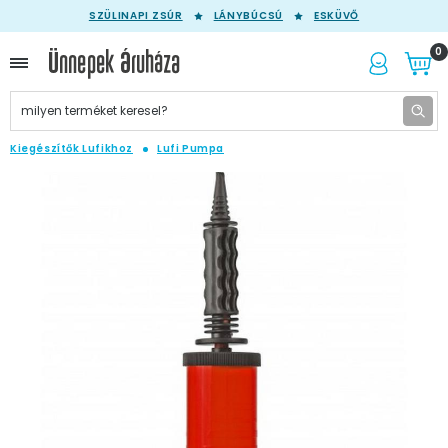
SZÜLINAPI ZSÚR
LÁNYBÚCSÚ
ESKÜVŐ
0
Kiegészítők Lufikhoz
Lufi Pumpa