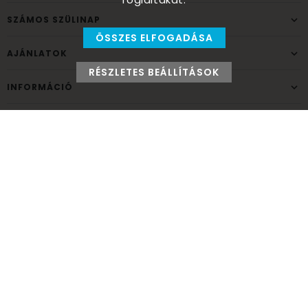
SZÁMOS SZÜLINAP
ÖSSZES ELFOGADÁSA
AJÁNLATOK
RÉSZLETES BEÁLLÍTÁSOK
INFORMÁCIÓ
ELÉRHETŐSÉG
Ünnepek Áruháza
1037
Budapest,
Fehéregyházi út 15.
Személyes átvételi pont
NYITVATARTÁS
Kedd - Péntek: 10:00 - 18:00
Szombat: 9:00 - 14:00
Hétfő, vasárnap: ZÁRVA
+36 30 984 6955
unnepekaruhaza@bwh.hu