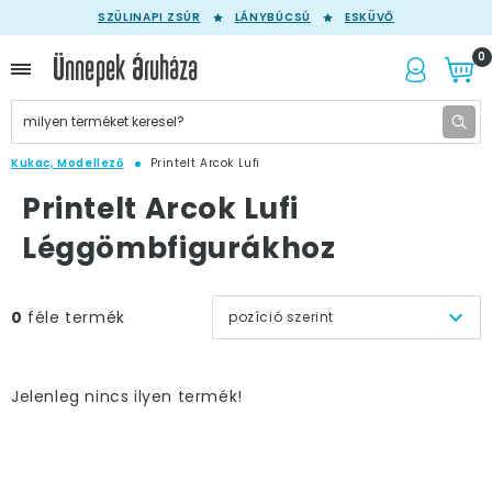
SZÜLINAPI ZSÚR
LÁNYBÚCSÚ
ESKÜVŐ
0
Kukac, Modellező
Printelt Arcok Lufi
Printelt Arcok Lufi
Léggömbfigurákhoz
0
féle termék
pozíció szerint
Jelenleg nincs ilyen termék!