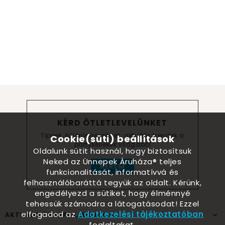
KÉRD ÖTLETLEVELÜNKET
Tippek, különlegességek, aktuális trendek a
Cookie(süti) beállítások
partykellékek világából
Oldalunk sütit használ, hogy biztosítsuk
Neked az Ünnepek Áruháza® teljes
KÉREM
funkcionalitását, informatívvá és
felhasználóbaráttá tegyük az oldalt. Kérünk,
engedélyezd a sütiket, hogy élménnyé
tehessük számodra a látogatásodat! Ezzel
elfogadod az
Adatkezelési tájékoztatóban
AKTUÁLIS ÜNNEPEK, ALKALMAK
foglaltakat.