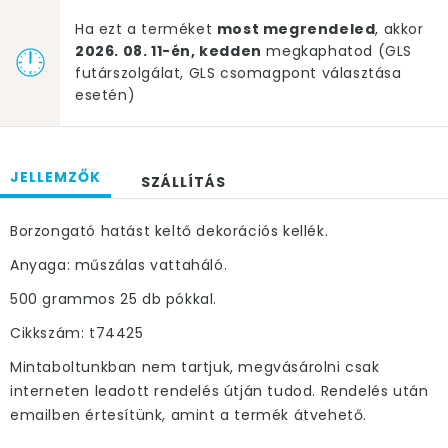
Ha ezt a terméket
most megrendeled
, akkor
2026. 08. 11-én, kedden
megkaphatod (GLS
futárszolgálat, GLS csomagpont választása
esetén)
JELLEMZŐK
SZÁLLÍTÁS
Borzongató hatást keltő dekorációs kellék.
Anyaga: műszálas vattaháló.
500 grammos 25 db pókkal.
Cikkszám: t74425
Mintaboltunkban nem tartjuk, megvásárolni csak
interneten leadott rendelés útján tudod. Rendelés után
emailben értesítünk, amint a termék átvehető.