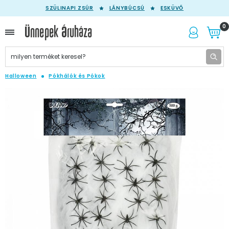
SZÜLINAPI ZSÚR
LÁNYBÚCSÚ
ESKÜVŐ
0
Halloween
Pókhálók és Pókok