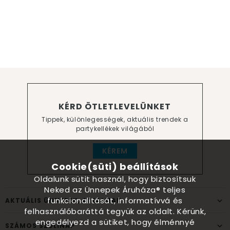
KÉRD ÖTLETLEVELÜNKET
Tippek, különlegességek, aktuális trendek a
partykellékek világából
KÉREM
Cookie(süti) beállítások
Oldalunk sütit használ, hogy biztosítsuk
Neked az Ünnepek Áruháza® teljes
funkcionalitását, informatívvá és
AKTUÁLIS ÜNNEPEK, ALKALMAK
felhasználóbaráttá tegyük az oldalt. Kérünk,
engedélyezd a sütiket, hogy élménnyé
SZÁMOS SZÜLINAP