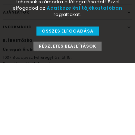
tehessük számodra a látogatásodat! Ezzel
elfogadod az
Adatkezelési tájékoztatóban
AJÁNLATOK
foglaltakat.
INFORMÁCIÓ
ÖSSZES ELFOGADÁSA
ELÉRHETŐSÉG
RÉSZLETES BEÁLLÍTÁSOK
Ünnepek Áruháza
1037
Budapest,
Fehéregyházi út 15.
Személyes átvételi pont
NYITVATARTÁS
Kedd - Péntek: 10:00 - 18:00
Szombat: 9:00 - 14:00
Hétfő, vasárnap: ZÁRVA
+36 30 984 6955
unnepekaruhaza@bwh.hu
UnnepekAruhaza