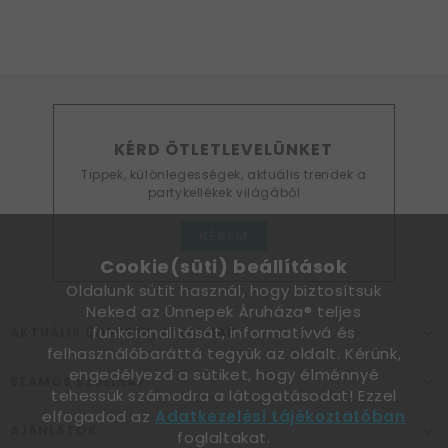
KÉRD ÖTLETLEVELÜNKET
Tippek, különlegességek, aktuális trendek a
partykellékek világából
KÉREM
Cookie(süti) beállítások
Oldalunk sütit használ, hogy biztosítsuk
Neked az Ünnepek Áruháza® teljes
funkcionalitását, informatívvá és
AKTUÁLIS ÜNNEPEK, ALKALMAK
felhasználóbaráttá tegyük az oldalt. Kérünk,
engedélyezd a sütiket, hogy élménnyé
SZÁMOS SZÜLINAP
tehessük számodra a látogatásodat! Ezzel
elfogadod az
Adatkezelési tájékoztatóban
AJÁNLATOK
foglaltakat.