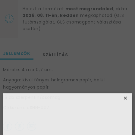
Ha ezt a terméket
most megrendeled
, akkor
2026. 08. 11-én, kedden
megkaphatod (GLS
futárszolgálat, GLS csomagpont választása
esetén)
JELLEMZŐK
SZÁLLÍTÁS
Mérete: 4 m x 0,7 cm.
Anyaga: kívül fényes hologramos papír, belül
hagyományos papír.
×
18 db szerpentin/csomag.
Cikkszám: oSHN-007