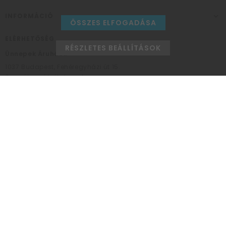
INFORMÁCIÓ
ÖSSZES ELFOGADÁSA
ELÉRHETŐSÉG
RÉSZLETES BEÁLLÍTÁSOK
Ünnepek Áruháza
1037
Budapest,
Fehéregyházi út 15.
Személyes átvételi pont
NYITVATARTÁS
Kedd - Péntek: 10:00 - 18:00
Szombat: 9:00 - 14:00
Hétfő, vasárnap: ZÁRVA
+36 30 984 6955
unnepekaruhaza@bwh.hu
UnnepekAruhaza
Ünnepek Áruháza © a partikellék specialista