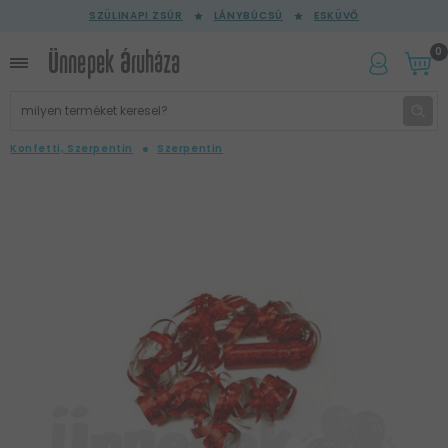
SZÜLINAPI ZSÚR
LÁNYBÚCSÚ
ESKÜVŐ
0
Konfetti, Szerpentin
Szerpentin