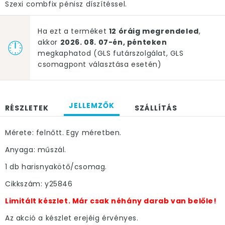
Szexi combfix pénisz díszítéssel.
Ha ezt a terméket
12 óráig megrendeled
,
akkor
2026. 08. 07-én, pénteken
megkaphatod (GLS futárszolgálat, GLS
csomagpont választása esetén)
JELLEMZŐK
RÉSZLETEK
SZÁLLÍTÁS
Mérete: felnőtt. Egy méretben.
Anyaga: műszál.
1 db harisnyakötő/csomag.
Cikkszám: y25846
Limitált készlet. Már csak néhány darab van belőle!
Az akció a készlet erejéig érvényes.