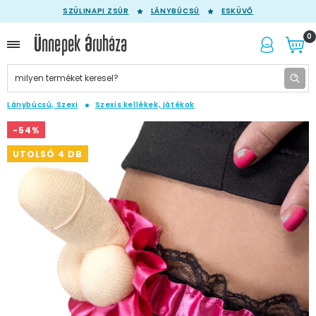
SZÜLINAPI ZSÚR
LÁNYBÚCSÚ
ESKÜVŐ
0
Lánybúcsú, Szexi
Szexis kellékek, játékok
-54%
UTOLSÓ 4 DB