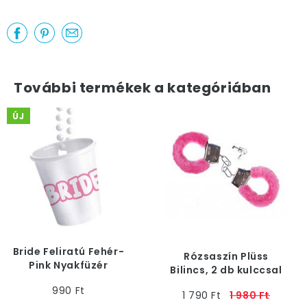
További termékek a kategóriában
ÚJ
Bride Feliratú Fehér-
Rózsaszín Plüss
Pink Nyakfüzér
Bilincs, 2 db kulccsal
Felespohárral
990 Ft
1 790 Ft
1 980 Ft