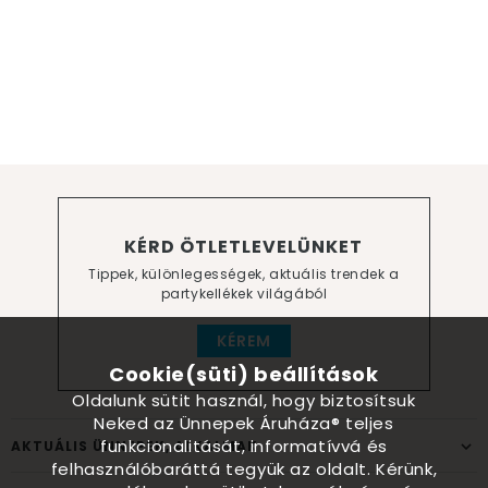
KÉRD ÖTLETLEVELÜNKET
Tippek, különlegességek, aktuális trendek a
partykellékek világából
KÉREM
Cookie(süti) beállítások
Oldalunk sütit használ, hogy biztosítsuk
Neked az Ünnepek Áruháza® teljes
funkcionalitását, informatívvá és
AKTUÁLIS ÜNNEPEK, ALKALMAK
felhasználóbaráttá tegyük az oldalt. Kérünk,