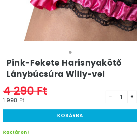
Pink-Fekete Harisnyakötő
Lánybúcsúra Willy-vel
4 290 Ft
-
+
1 990 Ft
KOSÁRBA
Raktáron!