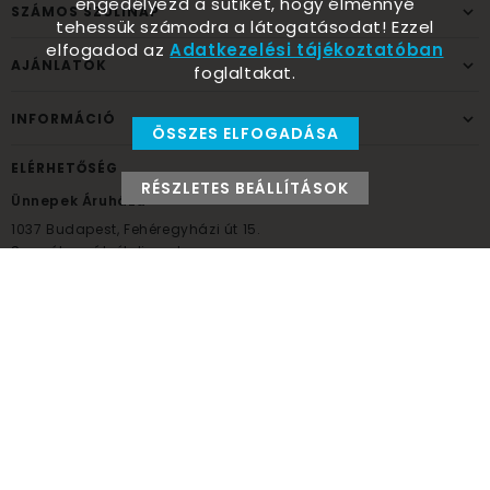
engedélyezd a sütiket, hogy élménnyé
SZÁMOS SZÜLINAP
tehessük számodra a látogatásodat! Ezzel
elfogadod az
Adatkezelési tájékoztatóban
AJÁNLATOK
foglaltakat.
INFORMÁCIÓ
ÖSSZES ELFOGADÁSA
ELÉRHETŐSÉG
RÉSZLETES BEÁLLÍTÁSOK
Ünnepek Áruháza
1037
Budapest,
Fehéregyházi út 15.
Személyes átvételi pont
NYITVATARTÁS
Kedd - Péntek: 10:00 - 18:00
Szombat: 9:00 - 14:00
Hétfő, vasárnap: ZÁRVA
+36 30 984 6955
unnepekaruhaza@bwh.hu
UnnepekAruhaza