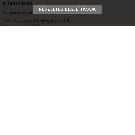
ELÉRHETŐSÉG
RÉSZLETES BEÁLLÍTÁSOK
Ünnepek Áruháza
1037
Budapest,
Fehéregyházi út 15.
Személyes átvételi pont
NYITVATARTÁS
Kedd - Péntek: 10:00 - 18:00
Szombat: 9:00 - 14:00
Hétfő, vasárnap: ZÁRVA
+36 30 984 6955
unnepekaruhaza@bwh.hu
UnnepekAruhaza
Ünnepek Áruháza © a partikellék specialista