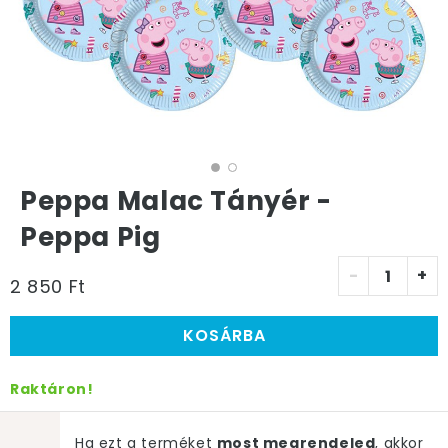
Peppa Malac Tányér -
Peppa Pig
-
+
2 850 Ft
KOSÁRBA
Raktáron!
Ha ezt a terméket
most megrendeled
, akkor