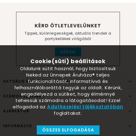
KÉRD ÖTLETLEVELÜNKET
Tippek, különlegességek, aktuális trendek a
partykellékek világából
KÉREM
Cookie(süti) beállítások
Oldalunk sütit használ, hogy biztosítsuk
Neked az Ünnepek Áruháza® teljes
funkcionalitását, informatívvá és
AKTUÁLIS ÜNNEPEK, ALKALMAK
felhasználóbaráttá tegyük az oldalt. Kérünk,
engedélyezd a sütiket, hogy élménnyé
SZÁMOS SZÜLINAP
tehessük számodra a látogatásodat! Ezzel
elfogadod az
Adatkezelési tájékoztatóban
AJÁNLATOK
foglaltakat.
INFORMÁCIÓ
ÖSSZES ELFOGADÁSA