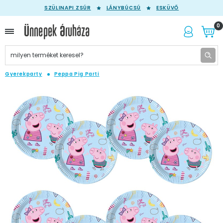
SZÜLINAPI ZSÚR
LÁNYBÚCSÚ
ESKÜVŐ
0
Gyerekparty
Peppa Pig Parti