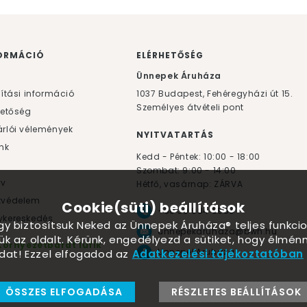
ORMÁCIÓ
ELÉRHETŐSÉG
F
Ünnepek Áruháza
lítási információ
1037
Budapest,
Fehéregyházi út 15.
Személyes átvételi pont
hetőség
rlói vélemények
NYITVATARTÁS
nk
Kedd - Péntek: 10:00 - 18:00
Szombat: 9:00 - 14:00
yv
Hétfő, vasárnap: ZÁRVA
tvédelem
Cookie(süti) beállítások
+36 30 984 6955
kereskedés
ogy biztosítsuk Neked az Ünnepek Áruháza® teljes funkcio
unnepekaruhaza@bwh.hu
ük az oldalt. Kérünk, engedélyezd a sütiket, hogy élmé
Környezetbarát lufik
UnnepekAruhaza
dat! Ezzel elfogadod az
Adatkezelési tájékoztatóban
ÖSSZES ELFOGADÁSA
RÉSZLETES BEÁLLÍTÁSOK