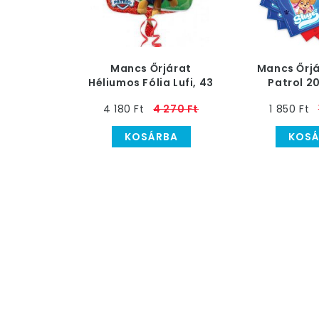
Mancs Őrjárat
Mancs Őrjá
Héliumos Fólia Lufi, 43
Patrol 20
cm
Szal
4 180 Ft
4 270 Ft
1 850 Ft
KOSÁRBA
KOSÁ