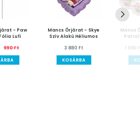
járat - Paw
Mancs Őrjárat - Skye
Mancs Ő
Fólia Lufi
Szív Alakú Héliumos
Patrol
 - 23 cm
Fólia Lufi, 46 cm
Tányér 
990 Ft
3 880 Ft
1 990 
SÁRBA
KOSÁRBA
K