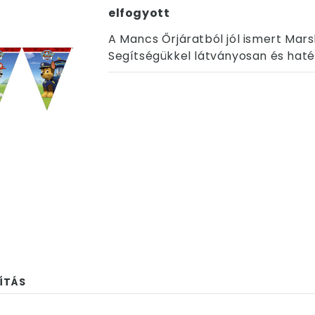
elfogyott
A Mancs Őrjáratból jól ismert Marsh
Segítségükkel látványosan és hat
ÍTÁS