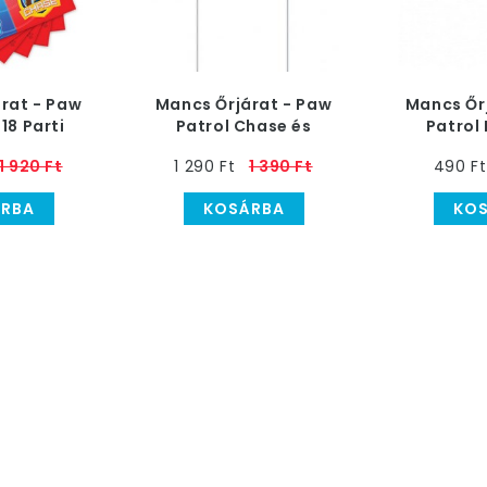
rat - Paw
Mancs Őrjárat - Paw
Mancs Őr
18 Parti
Patrol Chase és
Patrol 
véta
Marshall Levegős Fólia
Pálcán
1 920 Ft
1 290 Ft
1 390 Ft
490 Ft
Lufi Pálcán
RBA
KOSÁRBA
KO