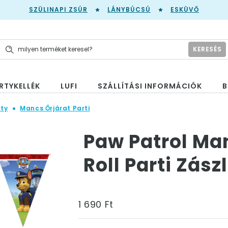
SZÜLINAPI ZSÚR
LÁNYBÚCSÚ
ESKÜVŐ
KERESÉS
RTYKELLÉK
LUFI
SZÁLLÍTÁSI INFORMÁCIÓK
B
ty
Mancs Őrjárat Parti
Paw Patrol Man
Roll Parti Zász
1 690 Ft