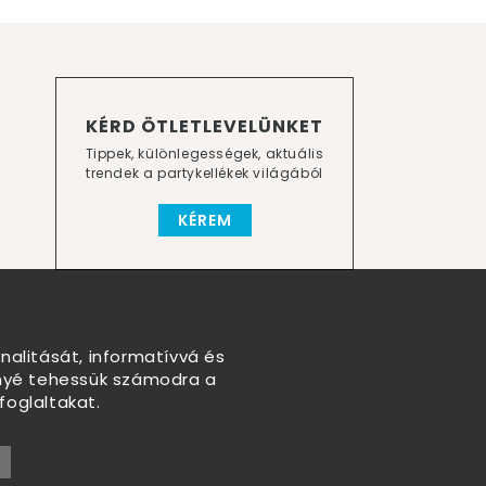
KÉRD ÖTLETLEVELÜNKET
Tippek, különlegességek, aktuális
trendek a partykellékek világából
KÉREM
nalitását, informatívvá és
nnyé tehessük számodra a
foglaltakat.