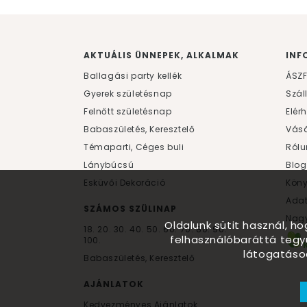
AKTUÁLIS ÜNNEPEK, ALKALMAK
INF
Ballagási party kellék
ÁSZ
Gyerek születésnap
Szál
Felnőtt születésnap
Elér
Babaszületés, Keresztelő
Vásá
Témaparti, Céges buli
Rólu
Lánybúcsú
Blog
Esküvői Dekoráció
Kön
Ada
SZÁMOS SZÜLINAP
Nagy
Oldalunk sütit használ, h
18.
20.
30.
40.
50.
60.
70.
80.
90.
felhasználóbaráttá tegy
100.
látogatáso
Babaszületés, Keresztelő
AJÁNLATOK
Kedvezményes Ajánlatok