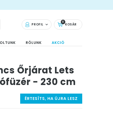
0
PROFIL
KOSÁR
OLTUNK
RÓLUNK
AKCIÓ
cs Őrjárat Lets
lófüzér - 230 cm
ÉRTESÍTS, HA ÚJRA LESZ