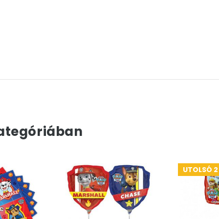
ategóriában
UTOLSÓ 2