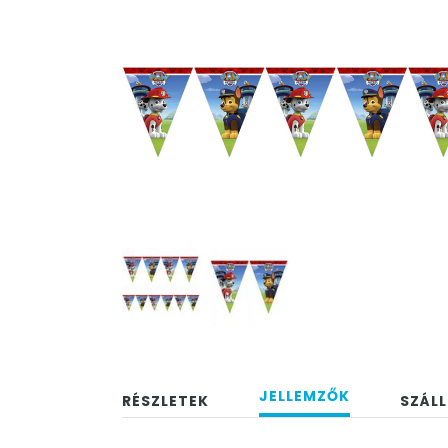
JELLEMZŐK
RÉSZLETEK
SZÁLL