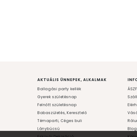
AKTUÁLIS ÜNNEPEK, ALKALMAK
INF
Ballagási party kellék
ÁSZ
Gyerek születésnap
Szál
Felnőtt születésnap
Elér
Babaszületés, Keresztelő
Vásá
Témaparti, Céges buli
Rólu
Lánybúcsú
Blog
Esküvői Dekoráció
Kön