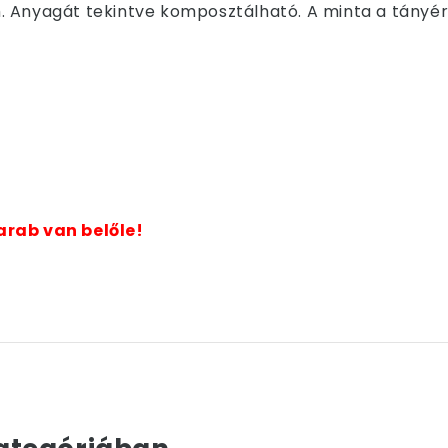
 Anyagát tekintve komposztálható. A minta a tányér
arab van belőle!