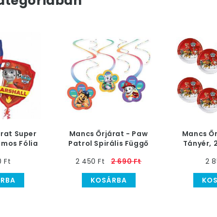
ategóriában
rat Super
Mancs Őrjárat - Paw
Mancs Őr
umos Fólia
Patrol Spirális Függő
Tányér, 
68 cm
Dekoráció - 6 db
0 Ft
2 450 Ft
2 690 Ft
2 8
RBA
KOSÁRBA
KO