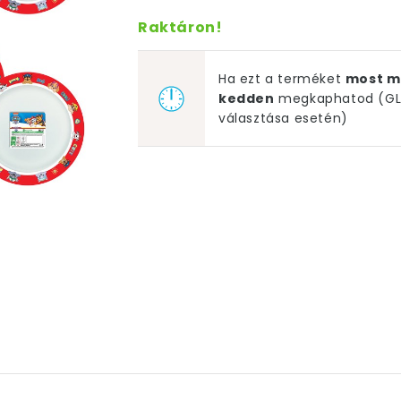
Raktáron!
Ha ezt a terméket
most m
kedden
megkaphatod (GLS
választása esetén)