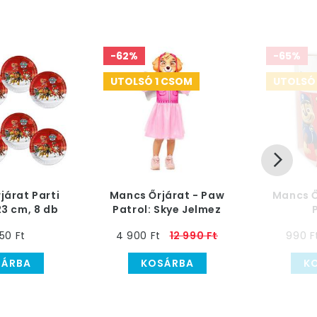
-62%
-65%
UTOLSÓ 1 CSOM
UTOLSÓ
járat Parti
Mancs Őrjárat - Paw
Mancs Ő
23 cm, 8 db
Patrol: Skye Jelmez
Gyerekeknek
Újrahasz
50 Ft
4 900 Ft
12 990 Ft
990 F
Poh
SÁRBA
KOSÁRBA
K