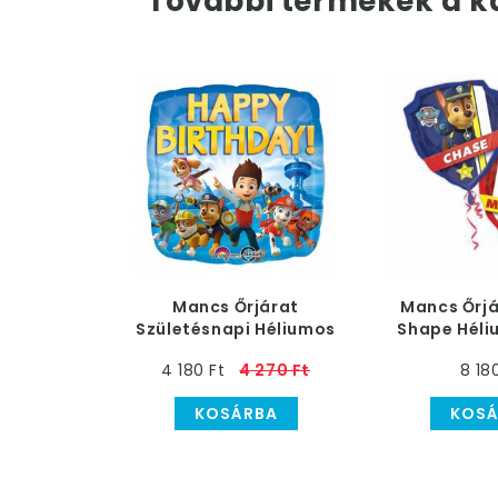
További termékek a k
Mancs Őrjárat
Mancs Őrjá
Születésnapi Héliumos
Shape Héli
Fólia Lufi, 46 cm
Lufi, 
4 180 Ft
4 270 Ft
8 18
KOSÁRBA
KOSÁ