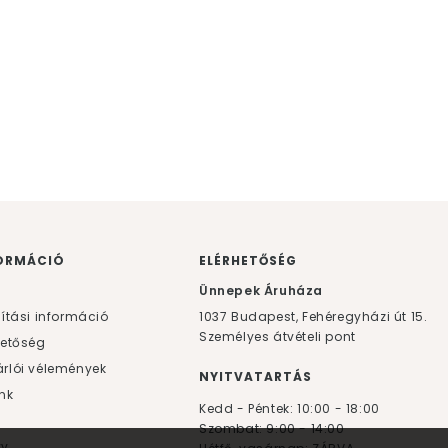
ORMÁCIÓ
ELÉRHETŐSÉG
F
Ünnepek Áruháza
lítási információ
1037
Budapest,
Fehéregyházi út 15.
Személyes átvételi pont
hetőség
rlói vélemények
NYITVATARTÁS
nk
Kedd - Péntek: 10:00 - 18:00
Szombat: 9:00 - 14:00
yv