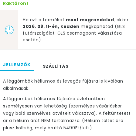
Raktáron!
Ha ezt a terméket
most megrendeled
, akkor
2026. 08. 11-én, kedden
megkaphatod (GLS
futárszolgálat, GLS csomagpont választása
esetén)
JELLEMZŐK
SZÁLLÍTÁS
A léggömbök héliumos és levegős fújásra is kiválóan
alkalmasak.
A léggömbök héliumos fújására üzletünkben
személyesen van lehetőség (személyes vásárláskor
vagy bolti személyes átvételt választva). A feltüntetett
ár a hélium árát NEM tartalmazza. (Hélium töltet ára
plusz költség, mely bruttó 5490Ft/lufi.)