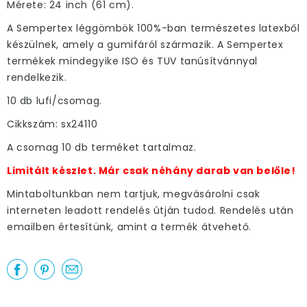
Mérete: 24 inch (61 cm).
A Sempertex léggömbök 100%-ban természetes latexből
készülnek, amely a gumifáról származik. A Sempertex
termékek mindegyike ISO és TUV tanúsítvánnyal
rendelkezik.
10 db lufi/csomag.
Cikkszám: sx24110
A csomag 10 db terméket tartalmaz.
Limitált készlet. Már csak néhány darab van belőle!
Mintaboltunkban nem tartjuk, megvásárolni csak
interneten leadott rendelés útján tudod. Rendelés után
emailben értesítünk, amint a termék átvehető.