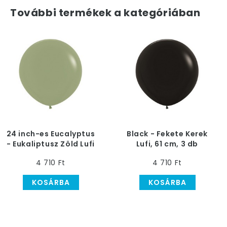
További termékek a kategóriában
24 inch-es Eucalyptus
Black - Fekete Kerek
- Eukaliptusz Zöld Lufi
Lufi, 61 cm, 3 db
(3 db/csomag)
4 710 Ft
4 710 Ft
KOSÁRBA
KOSÁRBA