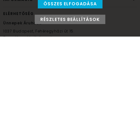
ÖSSZES ELFOGADÁSA
ELÉRHETŐSÉG
RÉSZLETES BEÁLLÍTÁSOK
Ünnepek Áruháza
1037
Budapest,
Fehéregyházi út 15.
Személyes átvételi pont
NYITVATARTÁS
Kedd - Péntek: 10:00 - 18:00
Szombat: 9:00 - 14:00
Hétfő, vasárnap: ZÁRVA
+36 30 984 6955
unnepekaruhaza@bwh.hu
UnnepekAruhaza
Ünnepek Áruháza © a partikellék specialista