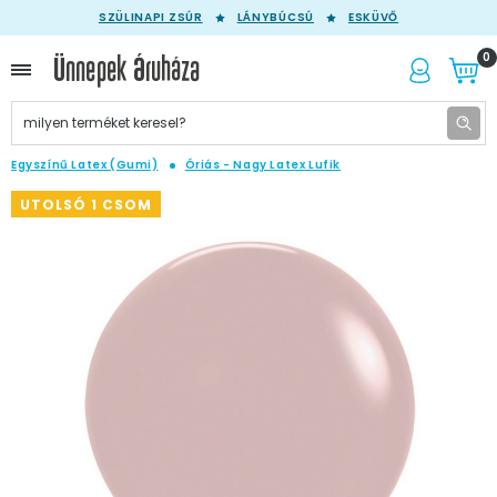
SZÜLINAPI ZSÚR
LÁNYBÚCSÚ
ESKÜVŐ
0
Egyszínű Latex (Gumi)
Óriás - Nagy Latex Lufik
UTOLSÓ 1 CSOM