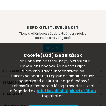
KÉRD ÖTLETLEVELÜNKET
Tippek, különlegességek, aktuális trendek a
partykellékek világából
KÉREM
Cookie(süti) beállítások
Oldalunk sütit használ, hogy biztosítsuk
Neked az Ünnepek Áruháza® teljes
funkcionalitását, informatívvá és
AKTUÁLIS ÜNNEPEK, ALKALMAK
felhasználóbaráttá tegyük az oldalt. Kérünk,
engedélyezd a sütiket, hogy élménnyé
SZÁMOS SZÜLINAP
tehessük számodra a látogatásodat! Ezzel
elfogadod az
Adatkezelési tájékoztatóban
AJÁNLATOK
foglaltakat.
INFORMÁCIÓ