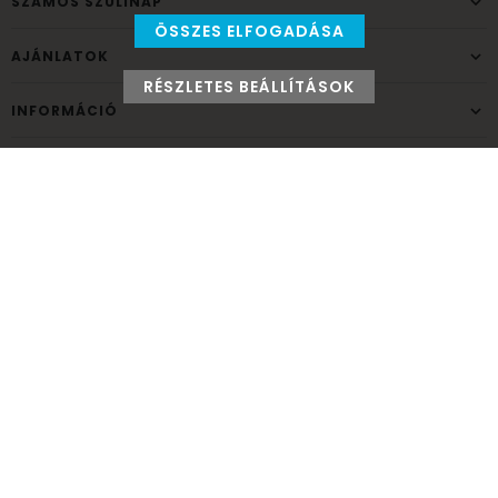
SZÁMOS SZÜLINAP
ÖSSZES ELFOGADÁSA
AJÁNLATOK
RÉSZLETES BEÁLLÍTÁSOK
INFORMÁCIÓ
ELÉRHETŐSÉG
Ünnepek Áruháza
1037
Budapest,
Fehéregyházi út 15.
Személyes átvételi pont
NYITVATARTÁS
Kedd - Péntek: 10:00 - 18:00
Szombat: 9:00 - 14:00
Hétfő, vasárnap: ZÁRVA
+36 30 984 6955
unnepekaruhaza@bwh.hu
UnnepekAruhaza