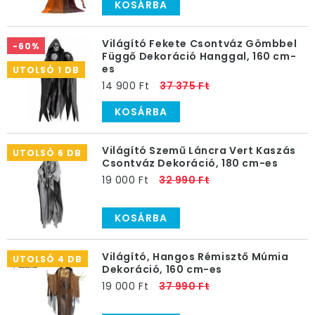
KOSÁRBA
Világító Fekete Csontváz Gömbbel
-60%
Függő Dekoráció Hanggal, 160 cm-
es
UTOLSÓ 1 DB
14 900 Ft
37 375 Ft
KOSÁRBA
Világító Szemű Láncra Vert Kaszás
UTOLSÓ 6 DB
Csontváz Dekoráció, 180 cm-es
19 000 Ft
32 990 Ft
KOSÁRBA
Világító, Hangos Rémisztő Múmia
UTOLSÓ 4 DB
Dekoráció, 160 cm-es
19 000 Ft
37 990 Ft