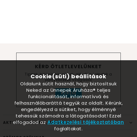
KÉRD ÖTLETLEVELÜNKET
Tippek, különlegességek, aktuális trendek a
Cookie(süti) beállítások
partykellékek világából
Oldalunk sütit használ, hogy biztosítsuk
Neked az Ünnepek Áruháza® teljes
KÉREM
funkcionalitását, informatívvá és
felhasználóbaráttá tegyük az oldalt. Kérünk,
engedélyezd a sütiket, hogy élménnyé
tehessük számodra a látogatásodat! Ezzel
elfogadod az
Adatkezelési tájékoztatóban
AKTUÁLIS ÜNNEPEK, ALKALMAK
foglaltakat.