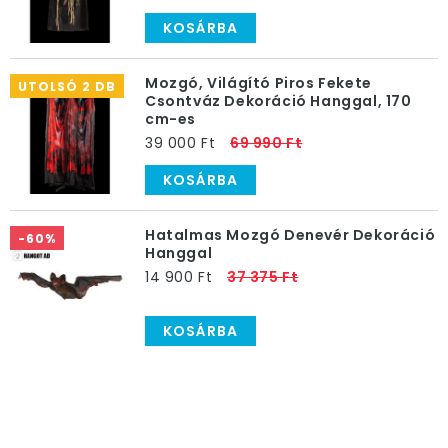
KOSÁRBA
Mozgó, Világító Piros Fekete
UTOLSÓ 2 DB
Csontváz Dekoráció Hanggal, 170
cm-es
39 000 Ft
69 990 Ft
KOSÁRBA
Hatalmas Mozgó Denevér Dekoráció
-60%
Hanggal
14 900 Ft
37 375 Ft
KOSÁRBA