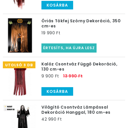
KOSÁRBA
Óriás Tökfej Szörny Dekoráció, 350
cm-es
19 990 Ft
ÉRTESÍTS, HA ÚJRA LESZ
Kalóz Csontváz Függő Dekoráció,
UTOLSÓ 3 DB
130 cm-es
9 900 Ft
13 990 Ft
KOSÁRBA
Világító Csontváz Lámpással
Dekoráció Hanggal, 180 cm-es
42 990 Ft