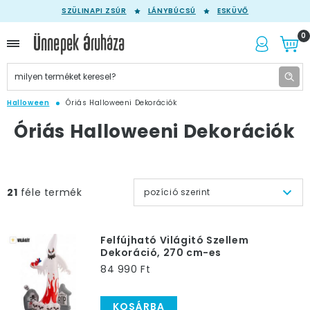
SZÜLINAPI ZSÚR
LÁNYBÚCSÚ
ESKÜVŐ
0
Halloween
Óriás Halloweeni Dekorációk
Óriás Halloweeni Dekorációk
21
féle termék
pozíció szerint
Felfújható Világitó Szellem
Dekoráció, 270 cm-es
84 990 Ft
KOSÁRBA