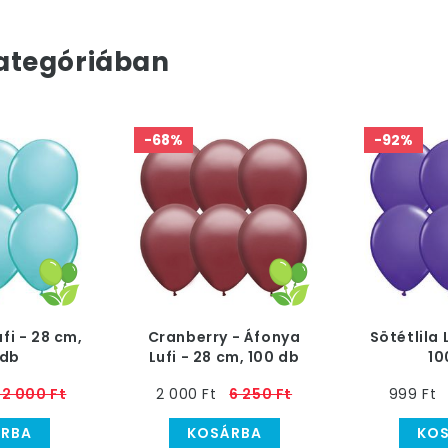
ategóriában
-68%
-92%
ufi - 28 cm,
Cranberry - Áfonya
Sötétlila 
 db
Lufi - 28 cm, 100 db
10
12 000 Ft
2 000 Ft
6 250 Ft
999 Ft
RBA
KOSÁRBA
KO