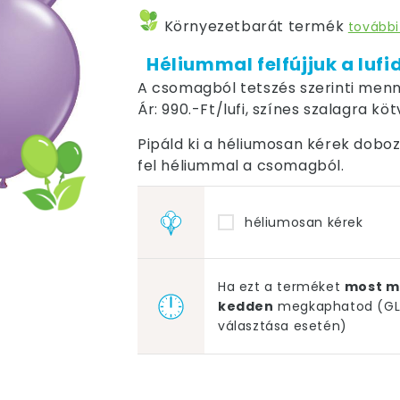
Környezetbarát termék
további
Héliummal felfújjuk a lufi
A csomagból tetszés szerinti menn
Ár: 990.-Ft/lufi, színes szalagra kö
Pipáld ki a héliumosan kérek dobozt,
fel héliummal a csomagból.
héliumosan kérek
Ha ezt a terméket
most m
kedden
megkaphatod (GLS
választása esetén)