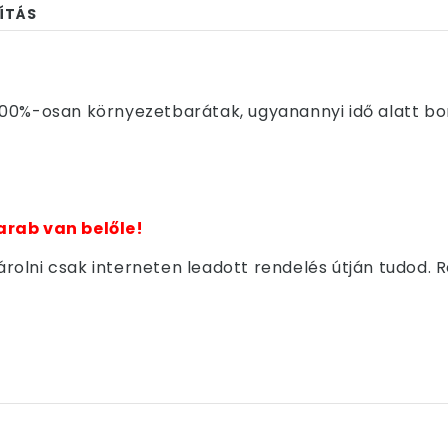
ÍTÁS
00%-osan környezetbarátak, ugyanannyi idő alatt bom
arab van belőle!
olni csak interneten leadott rendelés útján tudod. 