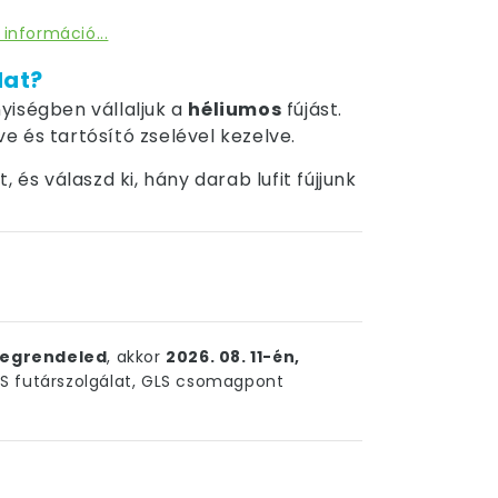
 információ...
dat?
yiségben vállaljuk a
héliumos
fújást.
tve és tartósító zselével kezelve.
 és válaszd ki, hány darab lufit fújjunk
egrendeled
, akkor
2026. 08. 11-én,
 futárszolgálat, GLS csomagpont