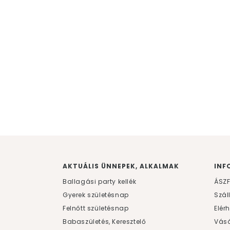
AKTUÁLIS ÜNNEPEK, ALKALMAK
INF
Ballagási party kellék
ÁSZ
Gyerek születésnap
Szál
Felnőtt születésnap
Elér
Babaszületés, Keresztelő
Vásá