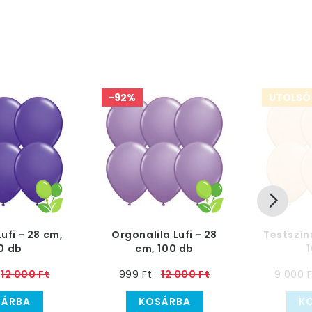
-92%
UTOLSÓ
Lufi - 28 cm,
Orgonalila Lufi - 28
Testszínű
0 db
cm, 100 db
12 000 Ft
999 Ft
12 000 Ft
9 000 F
SÁRBA
KOSÁRBA
K