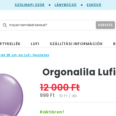
SZÜLINAPI ZSÚR
LÁNYBÚCSÚ
ESKÜVŐ
KERESÉS
RTYKELLÉK
LUFI
SZÁLLÍTÁSI INFORMÁCIÓK
B
rek 28 cm-es Lufi, Qualatex
Orgonalila Lufi
12 000 Ft
999 Ft
10 Ft / db
Raktáron!