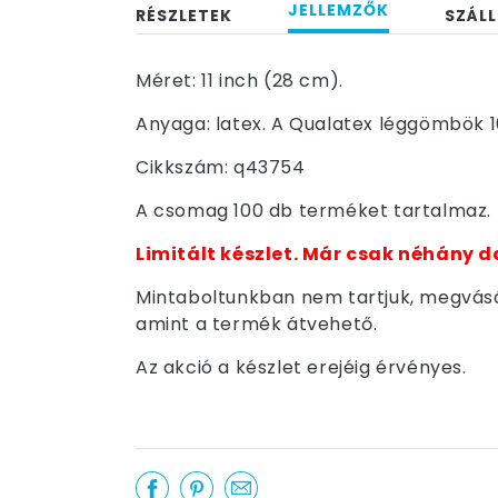
JELLEMZŐK
RÉSZLETEK
SZÁLL
Méret: 11 inch (28 cm).
Anyaga: latex. A Qualatex léggömbök 1
Cikkszám: q43754
A csomag 100 db terméket tartalmaz.
Limitált készlet. Már csak néhány d
Mintaboltunkban nem tartjuk, megvásár
amint a termék átvehető.
Az akció a készlet erejéig érvényes.