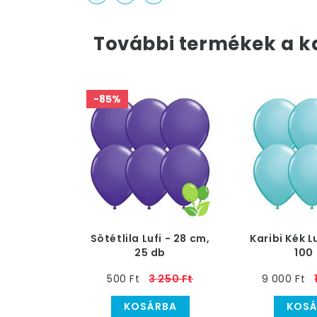
További termékek a k
-85%
Sötétlila Lufi - 28 cm,
Karibi Kék L
25 db
100
500 Ft
3 250 Ft
9 000 Ft
KOSÁRBA
KOSÁ