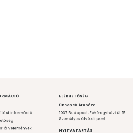
ORMÁCIÓ
ELÉRHETŐSÉG
F
Ünnepek Áruháza
lítási információ
1037
Budapest,
Fehéregyházi út 15.
Személyes átvételi pont
hetőség
rlói vélemények
NYITVATARTÁS