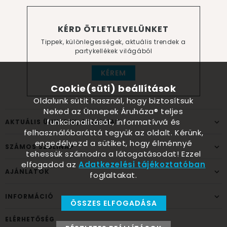
KÉRD ÖTLETLEVELÜNKET
Tippek, különlegességek, aktuális trendek a
partykellékek világából
KÉREM
Cookie(süti) beállítások
Oldalunk sütit használ, hogy biztosítsuk
Neked az Ünnepek Áruháza® teljes
funkcionalitását, informatívvá és
AKTUÁLIS ÜNNEPEK, ALKALMAK
felhasználóbaráttá tegyük az oldalt. Kérünk,
engedélyezd a sütiket, hogy élménnyé
SZÁMOS SZÜLINAP
tehessük számodra a látogatásodat! Ezzel
elfogadod az
Adatkezelési tájékoztatóban
AJÁNLATOK
foglaltakat.
INFORMÁCIÓ
ÖSSZES ELFOGADÁSA
ELÉRHETŐSÉG