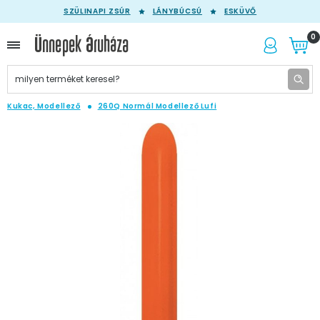
SZÜLINAPI ZSÚR
LÁNYBÚCSÚ
ESKÜVŐ
0
Kukac, Modellező
260Q Normál Modellező Lufi