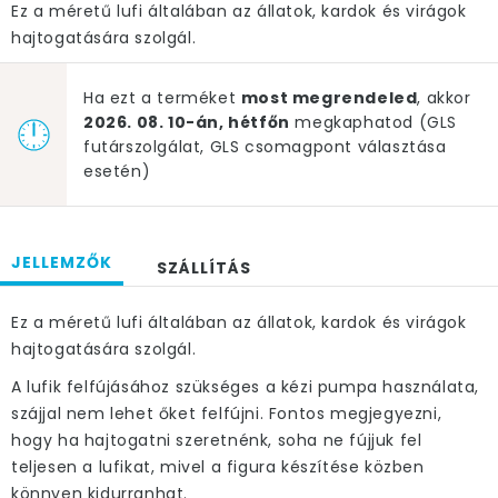
Ez a méretű lufi általában az állatok, kardok és virágok
hajtogatására szolgál.
Ha ezt a terméket
most megrendeled
, akkor
2026. 08. 10-án, hétfőn
megkaphatod (GLS
futárszolgálat, GLS csomagpont választása
esetén)
JELLEMZŐK
SZÁLLÍTÁS
Ez a méretű lufi általában az állatok, kardok és virágok
hajtogatására szolgál.
A lufik felfújásához szükséges a kézi pumpa használata,
szájjal nem lehet őket felfújni. Fontos megjegyezni,
hogy ha hajtogatni szeretnénk, soha ne fújjuk fel
teljesen a lufikat, mivel a figura készítése közben
könnyen kidurranhat.