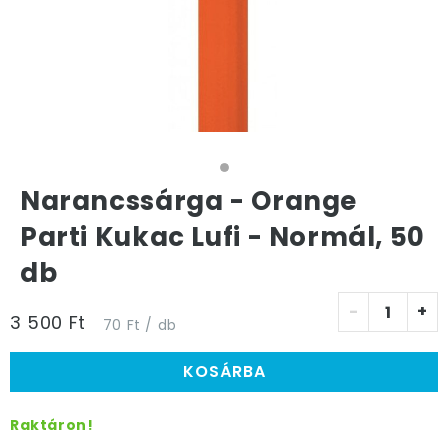
Narancssárga - Orange
Parti Kukac Lufi - Normál, 50
db
-
+
3 500 Ft
70 Ft / db
KOSÁRBA
Raktáron!