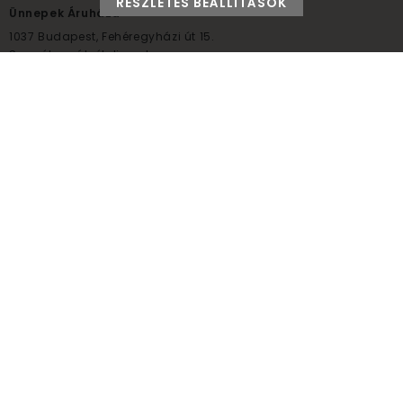
RÉSZLETES BEÁLLÍTÁSOK
Ünnepek Áruháza
1037
Budapest,
Fehéregyházi út 15.
Személyes átvételi pont
NYITVATARTÁS
Kedd - Péntek: 10:00 - 18:00
Szombat: 9:00 - 14:00
Hétfő, vasárnap: ZÁRVA
+36 30 984 6955
unnepekaruhaza@bwh.hu
UnnepekAruhaza
Ünnepek Áruháza © a partikellék specialista