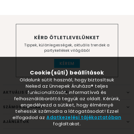
KÉRD ÖTLETLEVELÜNKET
Tippek, különlegességek, aktuális trendek a
partykellékek világából
KÉREM
Cookie(süti) beállítások
Oldalunk sütit használ, hogy biztosítsuk
Neked az Ünnepek Áruháza® teljes
funkcionalitását, informatívvá és
AKTUÁLIS ÜNNEPEK, ALKALMAK
felhasználóbaráttá tegyük az oldalt. Kérünk,
engedélyezd a sütiket, hogy élménnyé
SZÁMOS SZÜLINAP
tehessük számodra a látogatásodat! Ezzel
elfogadod az
Adatkezelési tájékoztatóban
AJÁNLATOK
foglaltakat.