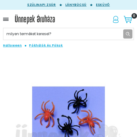
SZÜLINAPI ZSÚR
LÁNYBÚCSÚ
ESKÜVŐ
0
Halloween
Pókhálók és Pókok