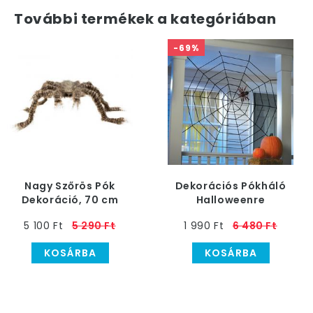
További termékek a kategóriában
-69%
Nagy Szőrös Pók
Dekorációs Pókháló
Dekoráció, 70 cm
Halloweenre
5 100 Ft
5 290 Ft
1 990 Ft
6 480 Ft
KOSÁRBA
KOSÁRBA