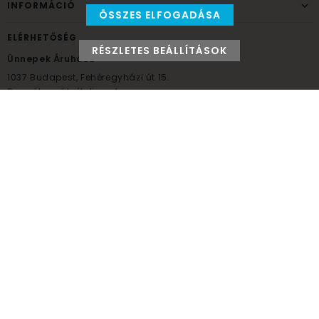
INFORMÁCIÓ
ÖSSZES ELFOGADÁSA
ELÉRHETŐSÉG
RÉSZLETES BEÁLLÍTÁSOK
Ünnepek Áruháza
1037
Budapest,
Fehéregyházi út 15.
Személyes átvételi pont
NYITVATARTÁS
Kedd - Péntek: 10:00 - 18:00
Szombat: 9:00 - 14:00
Hétfő, vasárnap: ZÁRVA
+36 30 984 6955
unnepekaruhaza@bwh.hu
UnnepekAruhaza
Ünnepek Áruháza © a partikellék specialista