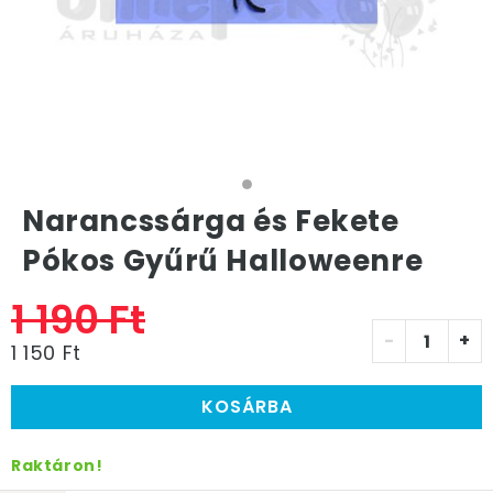
Narancssárga és Fekete
Pókos Gyűrű Halloweenre
1 190 Ft
-
+
1 150 Ft
KOSÁRBA
Raktáron!