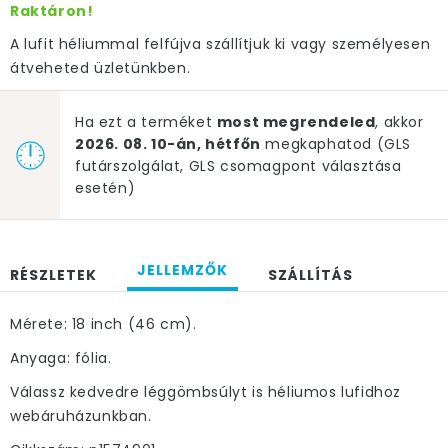
Raktáron!
A lufit héliummal felfújva szállítjuk ki vagy személyesen
átveheted üzletünkben.
Ha ezt a terméket
most megrendeled
, akkor
2026. 08. 10-án, hétfőn
megkaphatod (GLS
futárszolgálat, GLS csomagpont választása
esetén)
JELLEMZŐK
RÉSZLETEK
SZÁLLÍTÁS
Mérete: 18 inch (46 cm).
Anyaga: fólia.
Válassz kedvedre léggömbsúlyt is héliumos lufidhoz
webáruházunkban.