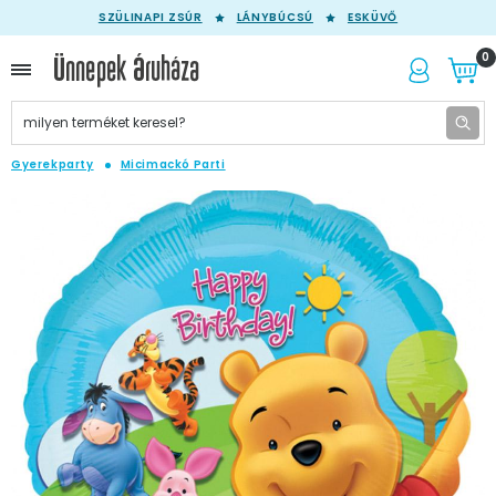
SZÜLINAPI ZSÚR
LÁNYBÚCSÚ
ESKÜVŐ
0
Gyerekparty
Micimackó Parti