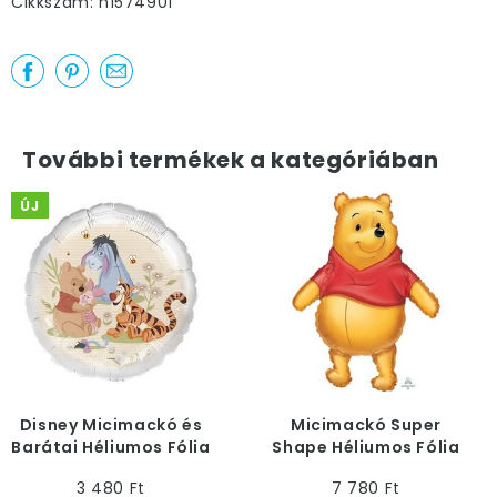
Cikkszám: n1574901
További termékek a kategóriában
ÚJ
Disney Micimackó és
Micimackó Super
Barátai Héliumos Fólia
Shape Héliumos Fólia
Lufi, 43 cm
Lufi
3 480 Ft
7 780 Ft