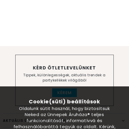
KÉRD ÖTLETLEVELÜNKET
Tippek, különlegességek, aktuális trendek a
partykellékek világából
KÉREM
Cookie(süti) beállítások
Oldalunk sütit használ, hogy biztosítsuk
Neked az Ünnepek Áruháza® teljes
funkcionalitását, informatívvá és
AKTUÁLIS ÜNNEPEK, ALKALMAK
felhasználóbaráttá tegyük az oldalt. Kérünk,