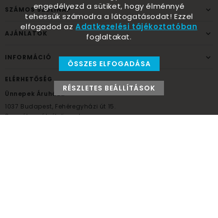
engedélyezd a sütiket, hogy élménnyé
SZÁMOS SZÜLINAP
tehessük számodra a látogatásodat! Ezzel
elfogadod az
Adatkezelési tájékoztatóban
AJÁNLATOK
foglaltakat.
INFORMÁCIÓ
ÖSSZES ELFOGADÁSA
ELÉRHETŐSÉG
RÉSZLETES BEÁLLÍTÁSOK
Ünnepek Áruháza
1037
Budapest,
Fehéregyházi út 15.
Személyes átvételi pont
NYITVATARTÁS
Kedd - Péntek: 10:00 - 18:00
Szombat: 9:00 - 14:00
Hétfő, vasárnap: ZÁRVA
+36 30 984 6955
unnepekaruhaza@bwh.hu