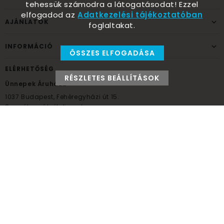
tehessük számodra a látogatásodat! Ezzel
elfogadod az
Adatkezelési tájékoztatóban
AJÁNLATOK
foglaltakat.
INFORMÁCIÓ
ÖSSZES ELFOGADÁSA
ELÉRHETŐSÉG
RÉSZLETES BEÁLLÍTÁSOK
Ünnepek Áruháza
1037
Budapest,
Fehéregyházi út 15.
Személyes átvételi pont
NYITVATARTÁS
Kedd - Péntek: 10:00 - 18:00
Szombat: 9:00 - 14:00
Hétfő, vasárnap: ZÁRVA
+36 30 984 6955
unnepekaruhaza@bwh.hu
UnnepekAruhaza