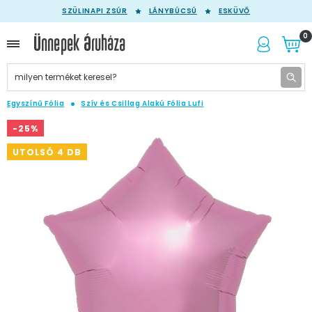
SZÜLINAPI ZSÚR
LÁNYBÚCSÚ
ESKÜVŐ
0
Egyszínű Fólia
Szív és Csillag Alakú Fólia Lufi
-25%
UTOLSÓ 4 DB