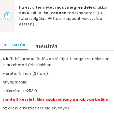
Ha ezt a terméket
most megrendeled
, akkor
2026. 08. 11-én, kedden
megkaphatod (GLS
futárszolgálat, GLS csomagpont választása
esetén)
JELLEMZŐK
SZÁLLÍTÁS
A lufit héliummal felfújva szállítjuk ki vagy személyesen
is átveheted üzletünkben.
Mérete: 15 inch (38 cm).
Anyaga: fólia.
Cikkszám: ta211310
Limitált készlet. Már csak néhány darab van belőle!
Az akció a készlet erejéig érvényes.