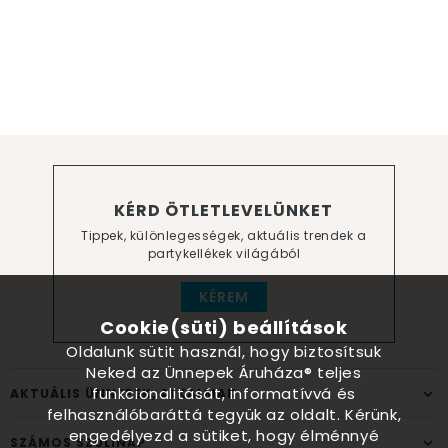
KÉRD ÖTLETLEVELÜNKET
Tippek, különlegességek, aktuális trendek a
partykellékek világából
KÉREM
Cookie(süti) beállítások
Oldalunk sütit használ, hogy biztosítsuk
Neked az Ünnepek Áruháza® teljes
funkcionalitását, informatívvá és
AKTUÁLIS ÜNNEPEK, ALKALMAK
felhasználóbaráttá tegyük az oldalt. Kérünk,
engedélyezd a sütiket, hogy élménnyé
SZÁMOS SZÜLINAP