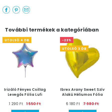
További termékek a kategóriában
UTOLSÓ 4 DB
-23%
UTOLSÓ 3 DB
Irizáló Fényes Csillag
Ibrex Arany Sweet Szív
Levegős Fólia Lufi
Alakú Héliumos Fólia
Pálcán, 25 cm
Lufi
1 290 Ft
1 550 Ft
6 180 Ft
7 980 Ft