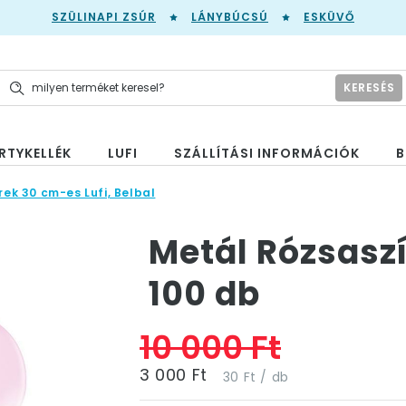
SZÜLINAPI ZSÚR
LÁNYBÚCSÚ
ESKÜVŐ
KERESÉS
RTYKELLÉK
LUFI
SZÁLLÍTÁSI INFORMÁCIÓK
B
rek 30 cm-es Lufi, Belbal
Metál Rózsaszí
100 db
10 000 Ft
3 000 Ft
30 Ft / db