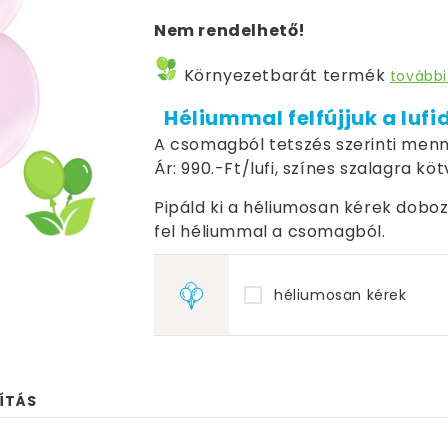
Nem rendelhető!
Környezetbarát termék
további
Héliummal felfújjuk a lufi
A csomagból tetszés szerinti menn
Ár: 990.-Ft/lufi, színes szalagra kö
Pipáld ki a héliumosan kérek dobozt,
fel héliummal a csomagból.
héliumosan kérek
ÍTÁS