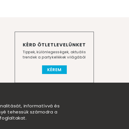
KÉRD ÖTLETLEVELÜNKET
Tippek, különlegességek, aktuális
trendek a partykellékek világából
KÉREM
nalitását, informatívvá és
nnyé tehessük számodra a
foglaltakat.