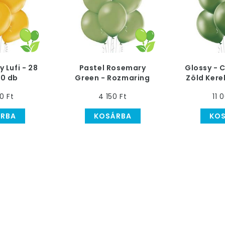
 Lufi - 28
Pastel Rosemary
Glossy - 
00 db
Green - Rozmaring
Zöld Kerek
Zöld Kerek Lufi - 30
30 cm
0 Ft
4 150 Ft
11 
cm, 50 db
RBA
KOSÁRBA
KO