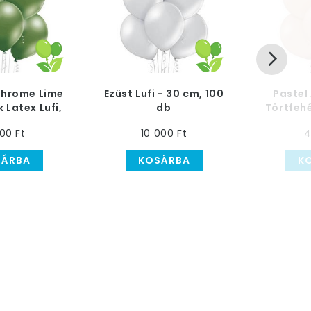
Chrome Lime
Ezüst Lufi - 30 cm, 100
Pastel
 Latex Lufi,
db
Törtfehé
, 50 db
30 
000 Ft
10 000 Ft
4
SÁRBA
KOSÁRBA
K