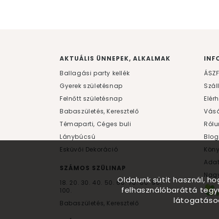
AKTUÁLIS ÜNNEPEK, ALKALMAK
INF
Ballagási party kellék
ÁSZ
Gyerek születésnap
Szál
Felnőtt születésnap
Elér
Babaszületés, Keresztelő
Vásá
Témaparti, Céges buli
Rólu
Lánybúcsú
Blog
Esküvői Dekoráció
Kön
Ada
SZÁMOS SZÜLINAP
Nagy
Oldalunk sütit használ, h
18.
20.
30.
40.
50.
60.
70.
80.
90.
felhasználóbaráttá tegy
100.
látogatáso
Babaszületés, Keresztelő