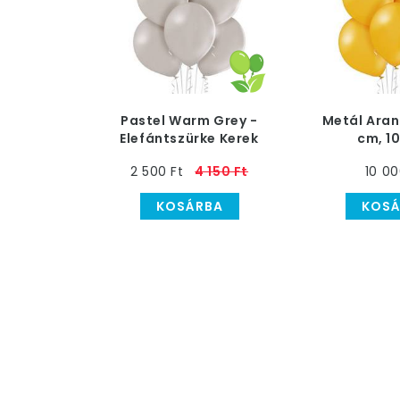
Pastel Warm Grey -
Metál Arany
Elefántszürke Kerek
cm, 1
Lufi - 30 cm, 50 db
2 500 Ft
4 150 Ft
10 00
KOSÁRBA
KOSÁ