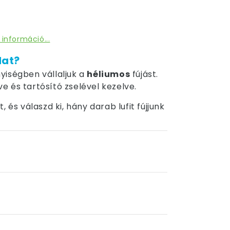
 információ...
dat?
yiségben vállaljuk a
héliumos
fújást.
tve és tartósító zselével kezelve.
 és válaszd ki, hány darab lufit fújjunk