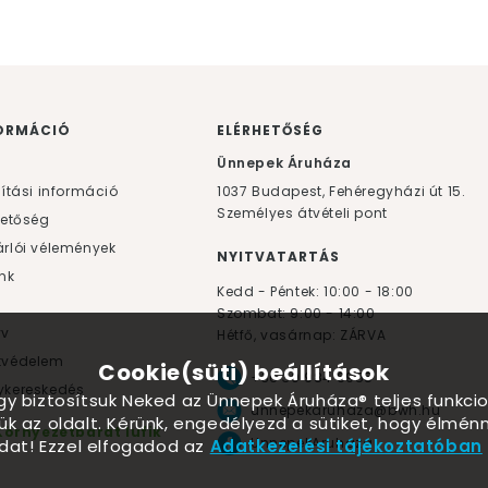
ORMÁCIÓ
ELÉRHETŐSÉG
F
Ünnepek Áruháza
lítási információ
1037
Budapest,
Fehéregyházi út 15.
Személyes átvételi pont
hetőség
rlói vélemények
NYITVATARTÁS
nk
Kedd - Péntek: 10:00 - 18:00
Szombat: 9:00 - 14:00
yv
Hétfő, vasárnap: ZÁRVA
tvédelem
Cookie(süti) beállítások
+36 30 984 6955
kereskedés
ogy biztosítsuk Neked az Ünnepek Áruháza® teljes funkcio
unnepekaruhaza@bwh.hu
ük az oldalt. Kérünk, engedélyezd a sütiket, hogy élmé
Környezetbarát lufik
UnnepekAruhaza
dat! Ezzel elfogadod az
Adatkezelési tájékoztatóban