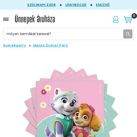
SZÜLINAPI ZSÚR
LÁNYBÚCSÚ
ESKÜVŐ
0
Gyerekparty
Mancs Őrjárat Parti