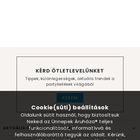
KÉRD ÖTLETLEVELÜNKET
Tippek, különlegességek, aktuális trendek a
partykellékek világából
KÉREM
Cookie(süti) beállítások
Oldalunk sütit használ, hogy biztosítsuk
Neked az Ünnepek Áruháza® teljes
funkcionalitását, informatívvá és
AKTUÁLIS ÜNNEPEK, ALKALMAK
felhasználóbaráttá tegyük az oldalt. Kérünk,