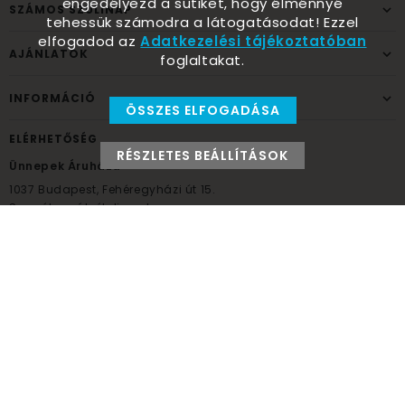
engedélyezd a sütiket, hogy élménnyé
SZÁMOS SZÜLINAP
tehessük számodra a látogatásodat! Ezzel
elfogadod az
Adatkezelési tájékoztatóban
AJÁNLATOK
foglaltakat.
INFORMÁCIÓ
ÖSSZES ELFOGADÁSA
ELÉRHETŐSÉG
RÉSZLETES BEÁLLÍTÁSOK
Ünnepek Áruháza
1037
Budapest,
Fehéregyházi út 15.
Személyes átvételi pont
NYITVATARTÁS
Kedd - Péntek: 10:00 - 18:00
Szombat: 9:00 - 14:00
Hétfő, vasárnap: ZÁRVA
+36 30 984 6955
unnepekaruhaza@bwh.hu
UnnepekAruhaza