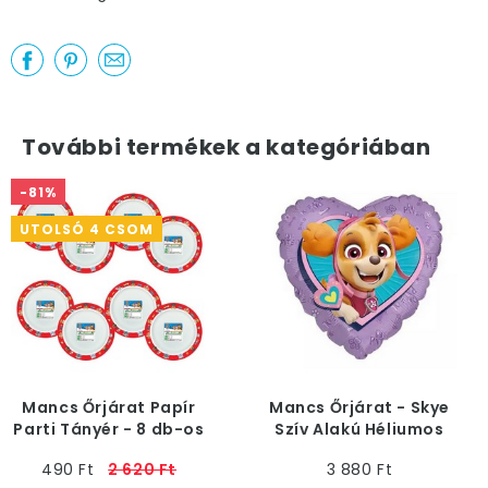
További termékek a kategóriában
-81%
UTOLSÓ 4 CSOM
Mancs Őrjárat Papír
Mancs Őrjárat - Skye
Parti Tányér - 8 db-os
Szív Alakú Héliumos
Fólia Lufi, 46 cm
490 Ft
2 620 Ft
3 880 Ft