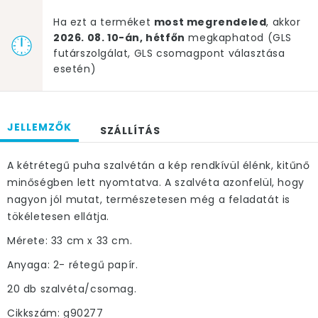
Ha ezt a terméket
most megrendeled
, akkor
2026. 08. 10-án, hétfőn
megkaphatod (GLS
futárszolgálat, GLS csomagpont választása
esetén)
JELLEMZŐK
SZÁLLÍTÁS
A kétrétegű puha szalvétán a kép rendkívül élénk, kitűnő
minőségben lett nyomtatva. A szalvéta azonfelül, hogy
nagyon jól mutat, természetesen még a feladatát is
tökéletesen ellátja.
Mérete: 33 cm x 33 cm.
Anyaga: 2- rétegű papír.
20 db szalvéta/csomag.
Cikkszám: g90277