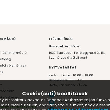
ORMÁCIÓ
ELÉRHETŐSÉG
F
Ünnepek Áruháza
lítási információ
1037
Budapest,
Fehéregyházi út 15.
Személyes átvételi pont
hetőség
rlói vélemények
NYITVATARTÁS
nk
Kedd - Péntek: 10:00 - 18:00
Szombat: 9:00 - 14:00
yv
Hétfő, vasárnap: ZÁRVA
tvédelem
Cookie(süti) beállítások
+36 30 984 6955
kereskedés
ogy biztosítsuk Neked az Ünnepek Áruháza® teljes funkcio
unnepekaruhaza@bwh.hu
ük az oldalt. Kérünk, engedélyezd a sütiket, hogy élmé
Környezetbarát lufik
UnnepekAruhaza