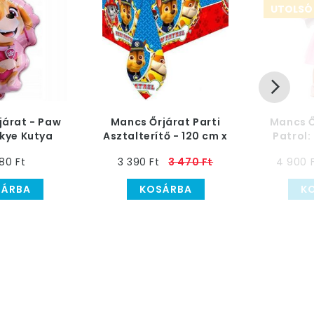
UTOLSÓ
járat - Paw
Mancs Őrjárat Parti
Mancs Ő
Skye Kutya
Asztalterítő - 120 cm x
Patrol:
Lufi, 68 cm
180 cm
Gye
80 Ft
3 390 Ft
3 470 Ft
4 900 
SÁRBA
KOSÁRBA
K