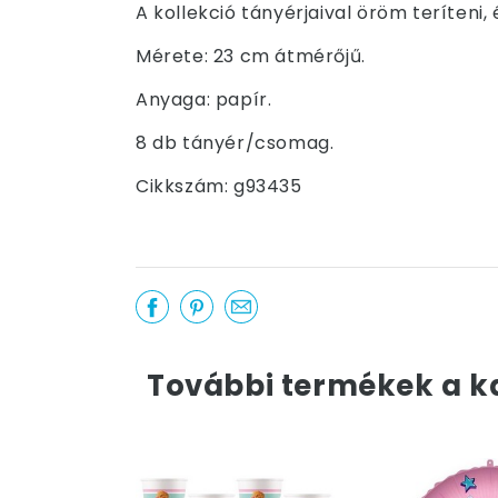
A kollekció tányérjaival öröm teríteni
Mérete: 23 cm átmérőjű.
Anyaga: papír.
8 db tányér/csomag.
Cikkszám: g93435
További termékek a k