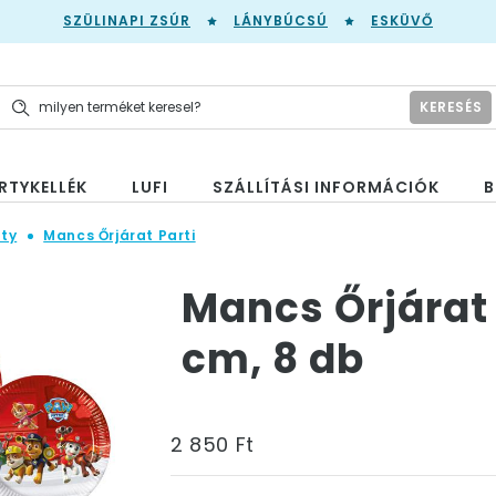
SZÜLINAPI ZSÚR
LÁNYBÚCSÚ
ESKÜVŐ
KERESÉS
RTYKELLÉK
LUFI
SZÁLLÍTÁSI INFORMÁCIÓK
B
ty
Mancs Őrjárat Parti
Mancs Őrjárat 
cm, 8 db
2 850 Ft