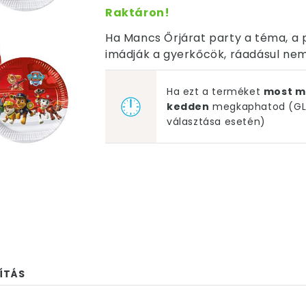
Raktáron!
Ha Mancs Őrjárat party a téma, a p
imádják a gyerkőcök, ráadásul nem
Ha ezt a terméket
most m
kedden
megkaphatod (GLS
választása esetén)
ÍTÁS