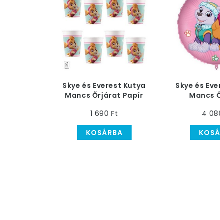
Skye és Everest Kutya
Skye és Eve
Mancs Őrjárat Papír
Mancs Ő
Pohár - 200 ml
Héliumos F
1 690 Ft
4 08
KOSÁRBA
KOSÁ