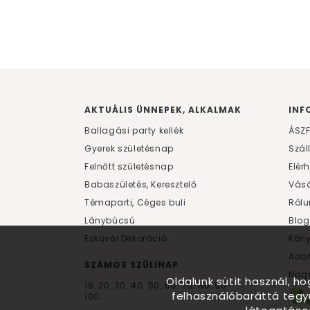
AKTUÁLIS ÜNNEPEK, ALKALMAK
INF
Ballagási party kellék
ÁSZ
Gyerek születésnap
Szál
Felnőtt születésnap
Elér
Babaszületés, Keresztelő
Vásá
Témaparti, Céges buli
Rólu
Lánybúcsú
Blog
Esküvői Dekoráció
Kön
Ada
SZÁMOS SZÜLINAP
Nagy
Oldalunk sütit használ, h
18.
20.
30.
40.
50.
60.
70.
80.
90.
felhasználóbaráttá tegy
100.