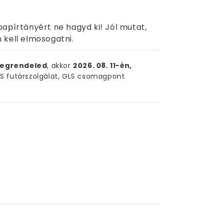
apírtányért ne hagyd ki! Jól mutat,
 kell elmosogatni.
egrendeled
, akkor
2026. 08. 11-én,
 futárszolgálat, GLS csomagpont