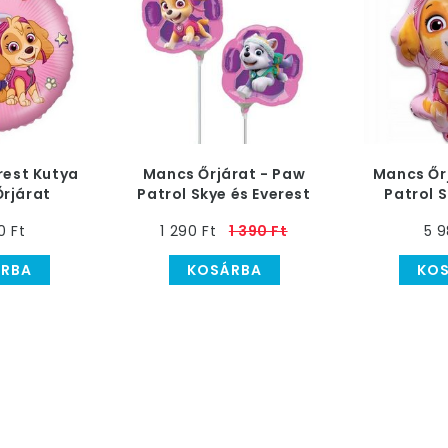
rest Kutya
Mancs Őrjárat - Paw
Mancs Őr
rjárat
Patrol Skye és Everest
Patrol 
ólia Lufi
Levegős Fólia Lufi
Héliumos 
0 Ft
1 290 Ft
1 390 Ft
5 9
Pálcán
RBA
KOSÁRBA
KO