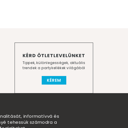
KÉRD ÖTLETLEVELÜNKET
Tippek, különlegességek, aktuális
trendek a partykellékek világából
KÉREM
nalitását, informatívvá és
nnyé tehessük számodra a