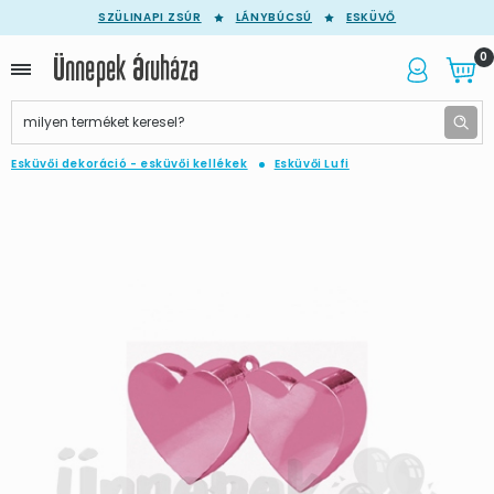
SZÜLINAPI ZSÚR
LÁNYBÚCSÚ
ESKÜVŐ
0
Esküvői dekoráció - esküvői kellékek
Esküvői Lufi