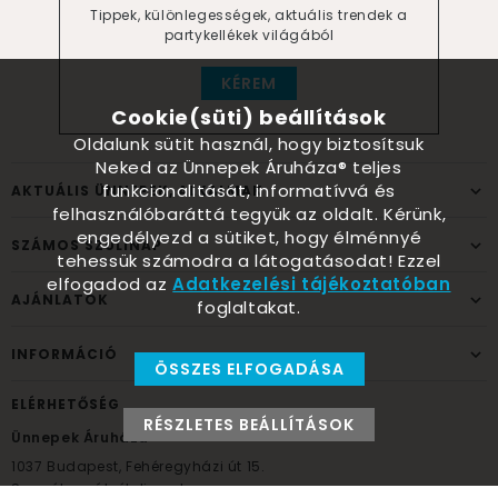
Tippek, különlegességek, aktuális trendek a
partykellékek világából
KÉREM
Cookie(süti) beállítások
Oldalunk sütit használ, hogy biztosítsuk
Neked az Ünnepek Áruháza® teljes
funkcionalitását, informatívvá és
AKTUÁLIS ÜNNEPEK, ALKALMAK
felhasználóbaráttá tegyük az oldalt. Kérünk,
engedélyezd a sütiket, hogy élménnyé
SZÁMOS SZÜLINAP
tehessük számodra a látogatásodat! Ezzel
elfogadod az
Adatkezelési tájékoztatóban
AJÁNLATOK
foglaltakat.
INFORMÁCIÓ
ÖSSZES ELFOGADÁSA
ELÉRHETŐSÉG
RÉSZLETES BEÁLLÍTÁSOK
Ünnepek Áruháza
1037
Budapest,
Fehéregyházi út 15.
Személyes átvételi pont