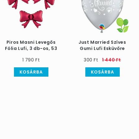
Piros Masni Levegős
Just Married Szíves
Fólia Lufi, 3 db-os, 53
Gumi Lufi Esküvőre
cm
1 790 Ft
300 Ft
1 440 Ft
KOSÁRBA
KOSÁRBA