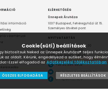
ORMÁCIÓ
ELÉRHETŐSÉG
F
Ünnepek Áruháza
lítási információ
1037
Budapest,
Fehéregyházi út 15.
Személyes átvételi pont
hetőség
rlói vélemények
NYITVATARTÁS
nk
Cookie(süti) beállítások
Kedd - Péntek: 10:00 - 18:00
Szombat: 9:00 - 14:00
ogy biztosítsuk Neked az Ünnepek Áruháza® teljes funkcio
yv
Hétfő, vasárnap: ZÁRVA
ük az oldalt. Kérünk, engedélyezd a sütiket, hogy élmé
tvédelem
dat! Ezzel elfogadod az
Adatkezelési tájékoztatóban
+36 30 984 6955
kereskedés
unnepekaruhaza@bwh.hu
ÖSSZES ELFOGADÁSA
RÉSZLETES BEÁLLÍTÁSOK
Környezetbarát lufik
UnnepekAruhaza