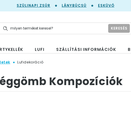
SZÜLINAPI ZSÚR
LÁNYBÚCSÚ
ESKÜVŐ
KERESÉS
RTYKELLÉK
LUFI
SZÁLLÍTÁSI INFORMÁCIÓK
B
letek
Lufidekoráció
 Léggömb Kompozíciók