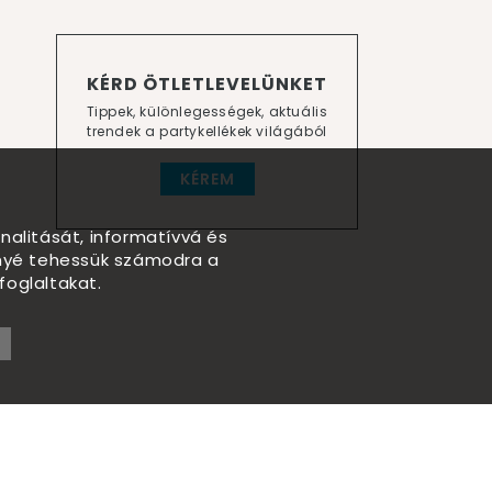
KÉRD ÖTLETLEVELÜNKET
Tippek, különlegességek, aktuális
trendek a partykellékek világából
KÉREM
nalitását, informatívvá és
nnyé tehessük számodra a
foglaltakat.