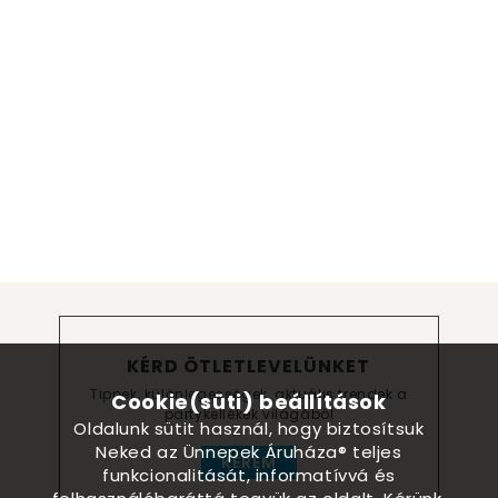
KÉRD ÖTLETLEVELÜNKET
Tippek, különlegességek, aktuális trendek a
Cookie(süti) beállítások
partykellékek világából
Oldalunk sütit használ, hogy biztosítsuk
Neked az Ünnepek Áruháza® teljes
KÉREM
funkcionalitását, informatívvá és