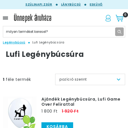
SZÜLINAPI ZSÚR
LÁNYBÚCSÚ
ESKÜVŐ
0
Legénybúcsú
Lufi Legénybúcsúra
Lufi Legénybúcsúra
1
féle termék
pozíció szerint
Ajándék Legénybúcsúra, Lufi Game
Over Felirattal
1 800 Ft
1 920 Ft
KOSÁRBA