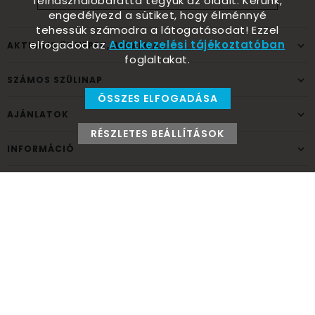
felhasználóbaráttá tegyük az oldalt. Kérünk,
engedélyezd a sütiket, hogy élménnyé
tehessük számodra a látogatásodat! Ezzel
elfogadod az
Adatkezelési tájékoztatóban
AKTUÁLIS ÜNNEPEK, ALKALMAK
foglaltakat.
SZÁMOS SZÜLINAP
ÖSSZES ELFOGADÁSA
AJÁNLATOK
RÉSZLETES BEÁLLÍTÁSOK
INFORMÁCIÓ
ELÉRHETŐSÉG
Ünnepek Áruháza
1037
Budapest,
Fehéregyházi út 15.
Személyes átvételi pont
NYITVATARTÁS
Kedd - Péntek: 10:00 - 18:00
Szombat: 9:00 - 14:00
Hétfő, vasárnap: ZÁRVA