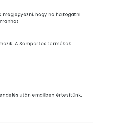
os megjegyezni, hogy ha hajtogatni
urranhat.
rmazik. A Sempertex termékek
Rendelés után emailben értesítünk,