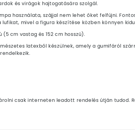
kardok és virágok hajtogatására szolgál.
umpa használata, szájjal nem lehet őket felfújni. Font
 a lufikat, mivel a figura készítése közben könnyen kid
ú (5 cm vastag és 152 cm hosszú).
észetes latexből készülnek, amely a gumifáról szá
rendelkezik.
olni csak interneten leadott rendelés útján tudod. 