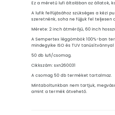
Ez a méretű lufi általában az állatok, 
A lufik felfújásához szükséges a kézi p
szeretnénk, soha ne fújjuk fel teljesen
Mérete: 2 inch átmérőjű, 60 inch hossz
A Sempertex léggömbök 100%-ban term
mindegyike ISO és TUV tanúsítvánnyal 
50 db lufi/csomag.
Cikkszám: sxn260031
A csomag 50 db terméket tartalmaz.
Mintaboltunkban nem tartjuk, megvásár
amint a termék átvehető.