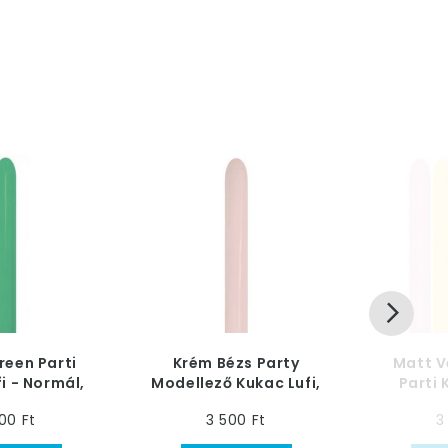
reen Parti
Krém Bézs Party
Matt V
i - Normál,
Modellező Kukac Lufi,
Parti 
0 db
Nozzle Up - Normál, 50
Norm
00 Ft
3 500 Ft
3
db