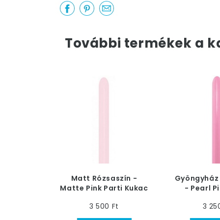
További termékek a k
Matt Rózsaszín -
Gyöngyház 
Matte Pink Parti Kukac
- Pearl P
Lufi - Normál, 50 db
Kukac Lufi
3 500 Ft
3 25
50 