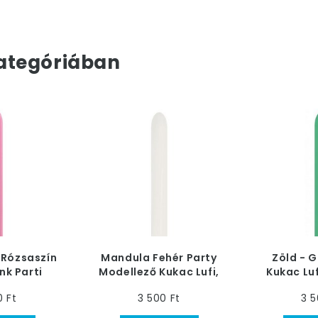
ategóriában
Rózsaszín
Mandula Fehér Party
Zöld - G
ink Parti
Modellező Kukac Lufi,
Kukac Luf
 - Normál,
Nozzle Up - Normál, 50
5
0 Ft
3 500 Ft
3 5
db
db