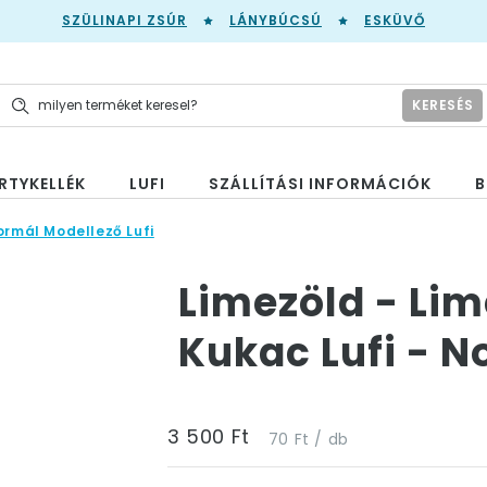
SZÜLINAPI ZSÚR
LÁNYBÚCSÚ
ESKÜVŐ
KERESÉS
RTYKELLÉK
LUFI
SZÁLLÍTÁSI INFORMÁCIÓK
B
rmál Modellező Lufi
Limezöld - Lim
Kukac Lufi - N
3 500 Ft
70 Ft / db