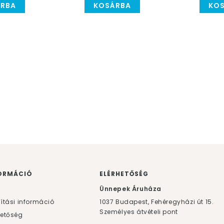
RBA
KOSÁRBA
KO
ORMÁCIÓ
ELÉRHETŐSÉG
F
Ünnepek Áruháza
lítási információ
1037
Budapest,
Fehéregyházi út 15.
Személyes átvételi pont
hetőség