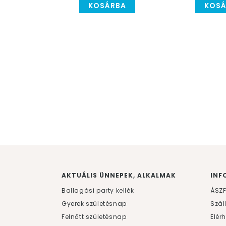
KOSÁRBA
KOSÁ
AKTUÁLIS ÜNNEPEK, ALKALMAK
INF
Ballagási party kellék
ÁSZ
Gyerek születésnap
Szál
Felnőtt születésnap
Elér