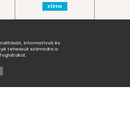
KÉREM
nalitását, informatívvá és
nnyé tehessük számodra a
foglaltakat.