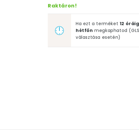
Raktáron!
Ha ezt a terméket
12 órá
hétfőn
megkaphatod (GLS 
választása esetén)