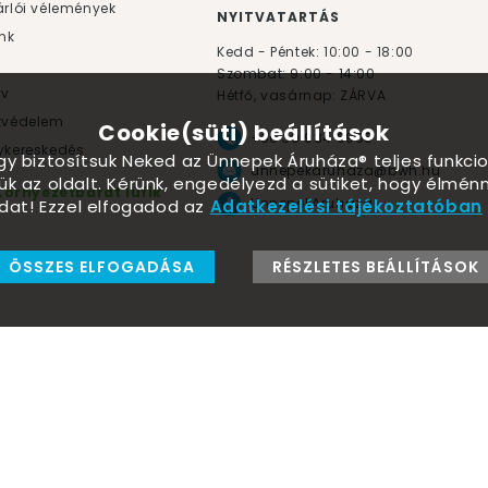
rlói vélemények
NYITVATARTÁS
nk
Kedd - Péntek: 10:00 - 18:00
Szombat: 9:00 - 14:00
yv
Hétfő, vasárnap: ZÁRVA
tvédelem
Cookie(süti) beállítások
+36 30 984 6955
kereskedés
ogy biztosítsuk Neked az Ünnepek Áruháza® teljes funkcio
unnepekaruhaza@bwh.hu
ük az oldalt. Kérünk, engedélyezd a sütiket, hogy élmé
Környezetbarát lufik
UnnepekAruhaza
dat! Ezzel elfogadod az
Adatkezelési tájékoztatóban
ÖSSZES ELFOGADÁSA
RÉSZLETES BEÁLLÍTÁSOK