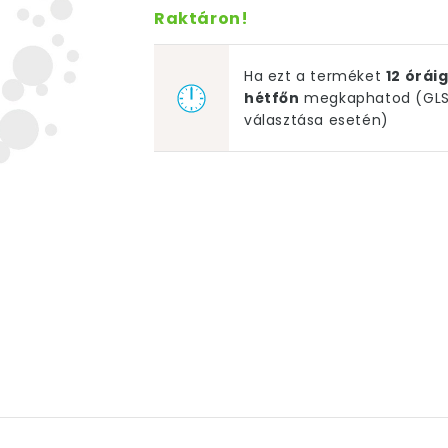
Raktáron!
Ha ezt a terméket
12 órá
hétfőn
megkaphatod (GLS 
választása esetén)