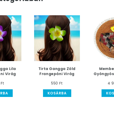
gga Lila
Tirta Gangga Zöld
Membel
ni Virág
Frangepáni Virág
Gyöngyös 
sat
Hajcsat
Fekete, 
 Ft
550 Ft
4 9
RBA
KOSÁRBA
KO