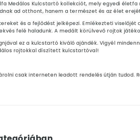
lfa Medálos Kulcstartó kollekciót, mely egyedi életfa m
dnak ad otthont, hanem a természet és az élet erejét 
kereket és a fejlődést jelképezi. Emlékezteti viselőj
vekvés felé haladunk. A medált körülvevő rojtok játék
ignjával ez a kulcstartó kiváló ajándék. Vigyél minde
los rojtokkal díszített kulcstartóval!
olni csak interneten leadott rendelés útján tudod. 
ategóriában