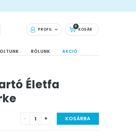
0
PROFIL
KOSÁR
OLTUNK
RÓLUNK
AKCIÓ
rtó Életfa
rke
-
+
KOSÁRBA