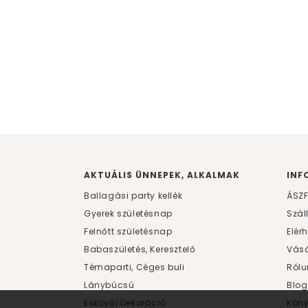
AKTUÁLIS ÜNNEPEK, ALKALMAK
INF
Ballagási party kellék
ÁSZ
Gyerek születésnap
Szál
Felnőtt születésnap
Elér
Babaszületés, Keresztelő
Vásá
Témaparti, Céges buli
Rólu
Lánybúcsú
Blog
Esküvői Dekoráció
Kön