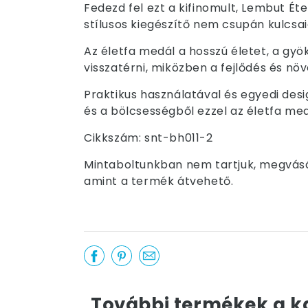
Fedezd fel ezt a kifinomult, Lembut Éte
stílusos kiegészítő nem csupán kulcsai
Az életfa medál a hosszú életet, a gyö
visszatérni, miközben a fejlődés és nö
Praktikus használatával és egyedi des
és a bölcsességből ezzel az életfa medá
Cikkszám: snt-bh011-2
Mintaboltunkban nem tartjuk, megvásár
amint a termék átvehető.
További termékek a k