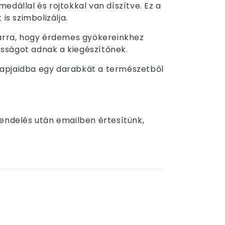
edállal és rojtokkal van díszítve. Ez a
is szimbolizálja.
ét arra, hogy érdemes gyökereinkhez
osságot adnak a kiegészítőnek.
nnapjaidba egy darabkát a természetből
Rendelés után emailben értesítünk,