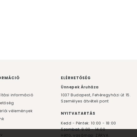
ORMÁCIÓ
ELÉRHETŐSÉG
F
Ünnepek Áruháza
lítási információ
1037
Budapest,
Fehéregyházi út 15.
Személyes átvételi pont
hetőség
rlói vélemények
NYITVATARTÁS
nk
Kedd - Péntek: 10:00 - 18:00
Szombat: 9:00 - 14:00
yv
Hétfő, vasárnap: ZÁRVA