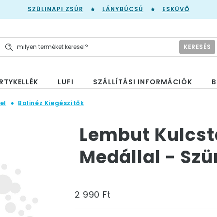
SZÜLINAPI ZSÚR
LÁNYBÚCSÚ
ESKÜVŐ
KERESÉS
RTYKELLÉK
LUFI
SZÁLLÍTÁSI INFORMÁCIÓK
B
el
Balinéz Kiegészítők
Lembut Kulcsta
Medállal - Szü
2 990 Ft