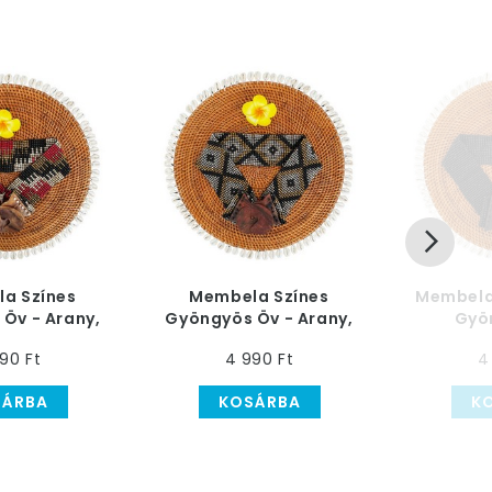
a Színes
Membela Színes
Membela
Öv - Arany,
Gyöngyös Öv - Arany,
Gyö
Krém, Piros
Ezüst, Fekete
90 Ft
4 990 Ft
4
SÁRBA
KOSÁRBA
K