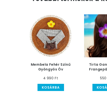
Membela Fehér Színű
Tirta Gan
Gyöngyös Öv
Frangepá
Hajc
4 990 Ft
550
KOSÁRBA
KOSÁ