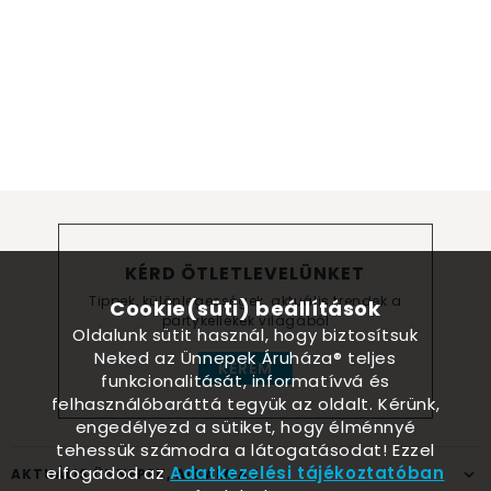
KÉRD ÖTLETLEVELÜNKET
Tippek, különlegességek, aktuális trendek a
Cookie(süti) beállítások
partykellékek világából
Oldalunk sütit használ, hogy biztosítsuk
Neked az Ünnepek Áruháza® teljes
KÉREM
funkcionalitását, informatívvá és
felhasználóbaráttá tegyük az oldalt. Kérünk,
engedélyezd a sütiket, hogy élménnyé
tehessük számodra a látogatásodat! Ezzel
elfogadod az
Adatkezelési tájékoztatóban
AKTUÁLIS ÜNNEPEK, ALKALMAK