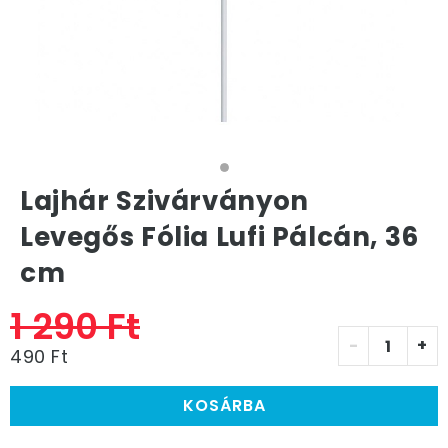
Lajhár Szivárványon
Levegős Fólia Lufi Pálcán, 36
cm
1 290 Ft
-
+
490 Ft
KOSÁRBA