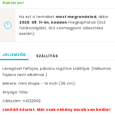
Raktáron!
Ha ezt a terméket
most megrendeled
, akkor
2026. 08. 11-én, kedden
megkaphatod (GLS
futárszolgálat, GLS csomagpont választása
esetén)
JELLEMZŐK
SZÁLLÍTÁS
Levegővel felfújva, pálcára rögzítve szállítjuk. (Héliumos
fújásra nem alkalmas.)
Mérete: mini shape - 14 inch (36 cm).
Anyaga: fólia.
Cikkszám: n4122902
Limitált készlet. Már csak néhány darab van belőle!