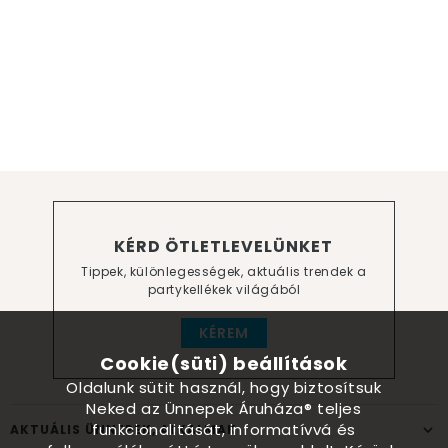
KÉRD ÖTLETLEVELÜNKET
Tippek, különlegességek, aktuális trendek a
partykellékek világából
KÉREM
Cookie(süti) beállítások
Oldalunk sütit használ, hogy biztosítsuk
Neked az Ünnepek Áruháza® teljes
funkcionalitását, informatívvá és
AKTUÁLIS ÜNNEPEK, ALKALMAK