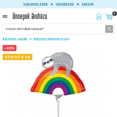
SZÜLINAPI ZSÚR
LÁNYBÚCSÚ
ESKÜVŐ
0
Bármikor, Egyéb
Bármely Alkalomra Lufi
-62%
UTOLSÓ 9 DB