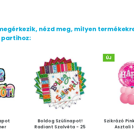
megérkezik, nézd meg, milyen termékekre
 partihoz:
ÚJ
apot
Boldog Szülinapot!
Szikrázó Pin
ner
Radiant Szalvéta - 25
Asztali 
cm x 25 cm, 20 db-os