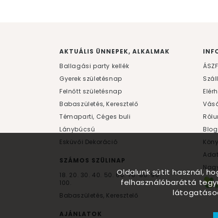
AKTUÁLIS ÜNNEPEK, ALKALMAK
INF
Ballagási party kellék
ÁSZ
Gyerek születésnap
Szál
Felnőtt születésnap
Elér
Babaszületés, Keresztelő
Vásá
Témaparti, Céges buli
Rólu
Lánybúcsú
Blog
Esküvői Dekoráció
Kön
Ada
SZÁMOS SZÜLINAP
Nagy
Oldalunk sütit használ, h
18.
20.
30.
40.
50.
60.
70.
80.
90.
felhasználóbaráttá tegy
100.
látogatáso
Babaszületés, Keresztelő
AJÁNLATOK