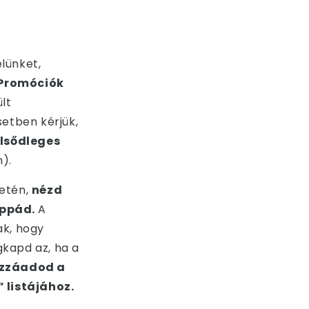
lünket,
Promóciók
ült
etben kérjük,
Elsődleges
).
etén,
nézd
appád.
A
ak, hogy
kapd az, ha a
ozzáadod a
 listájához.