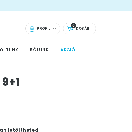
0
PROFIL
KOSÁR
OLTUNK
RÓLUNK
AKCIÓ
 9+1
an letöltheted