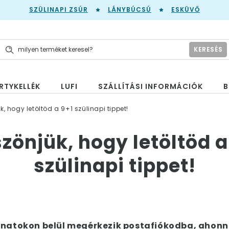
SZÜLINAPI ZSÚR
LÁNYBÚCSÚ
ESKÜVŐ
KERESÉS
RTYKELLÉK
LUFI
SZÁLLÍTÁSI INFORMÁCIÓK
B
, hogy letöltöd a 9+1 szülinapi tippet!
zönjük, hogy letöltöd a
szülinapi tippet!
lanatokon belül megérkezik postafiókodba, ahonn