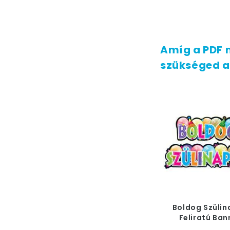
Amíg a PDF 
szükséged a
Boldog Szülin
Feliratú Ban