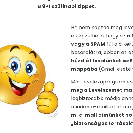
a 9+1 szülinapi
tippet.
Ha nem kaptad meg leve
elképzelhető, hogy az
a 
vagy a SPAM
fül alá ker
besorolásra, ebben az es
húzd át levelünket az 
mappába
(Gmail esetén
Más levelezőprogram es
meg a Levélszemét m
legbiztosabb módja ann
minden e-mailünket meg
mi e-mail címünket h
„biztonságos források”