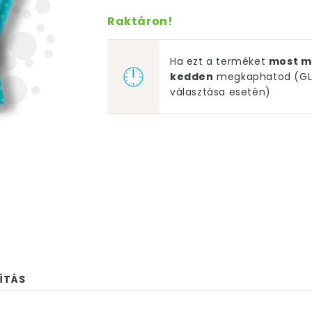
Raktáron!
Ha ezt a terméket
most m
kedden
megkaphatod (GLS
választása esetén)
ÍTÁS