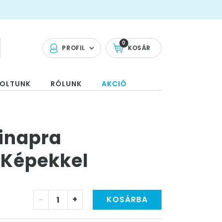
0
PROFIL
KOSÁR
OLTUNK
RÓLUNK
AKCIÓ
linapra
 Képekkel
-
+
KOSÁRBA