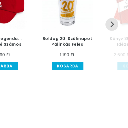
Legenda...
Boldog 20. Szülinapot
Könyv 3
pi Számos
Pálinkás Feles
Idéz
eball Sapka
Üvegpohár
K
90 Ft
1 190 Ft
2 690 
SÁRBA
KOSÁRBA
K