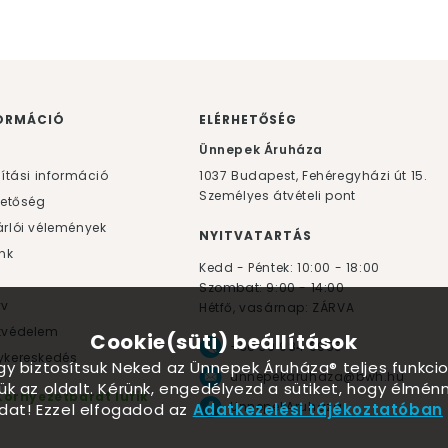
ORMÁCIÓ
ELÉRHETŐSÉG
F
Ünnepek Áruháza
lítási információ
1037
Budapest,
Fehéregyházi út 15.
Személyes átvételi pont
hetőség
rlói vélemények
NYITVATARTÁS
nk
Kedd - Péntek: 10:00 - 18:00
Szombat: 9:00 - 14:00
yv
Hétfő, vasárnap: ZÁRVA
tvédelem
Cookie(süti) beállítások
+36 30 984 6955
kereskedés
ogy biztosítsuk Neked az Ünnepek Áruháza® teljes funkcio
unnepekaruhaza@bwh.hu
ük az oldalt. Kérünk, engedélyezd a sütiket, hogy élmé
Környezetbarát lufik
UnnepekAruhaza
dat! Ezzel elfogadod az
Adatkezelési tájékoztatóban