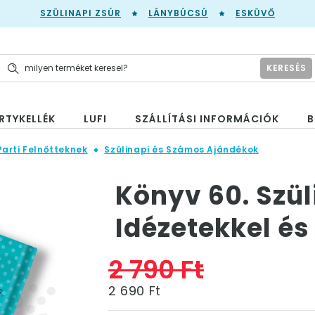
SZÜLINAPI ZSÚR
LÁNYBÚCSÚ
ESKÜVŐ
KERESÉS
RTYKELLÉK
LUFI
SZÁLLÍTÁSI INFORMÁCIÓK
B
Parti Felnőtteknek
Szülinapi és Számos Ajándékok
Könyv 60. Szü
Idézetekkel és
2 790 Ft
2 690 Ft