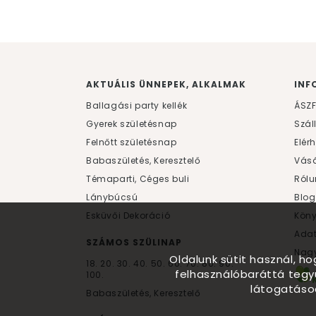
AKTUÁLIS ÜNNEPEK, ALKALMAK
INF
Ballagási party kellék
ÁSZ
Gyerek születésnap
Szál
Felnőtt születésnap
Elér
Babaszületés, Keresztelő
Vásá
Témaparti, Céges buli
Rólu
Lánybúcsú
Blog
Esküvői Dekoráció
Kön
Ada
SZÁMOS SZÜLINAP
Nagy
Oldalunk sütit használ, h
18.
20.
30.
40.
50.
60.
70.
80.
90.
felhasználóbaráttá tegy
100.
látogatáso
Babaszületés, Keresztelő