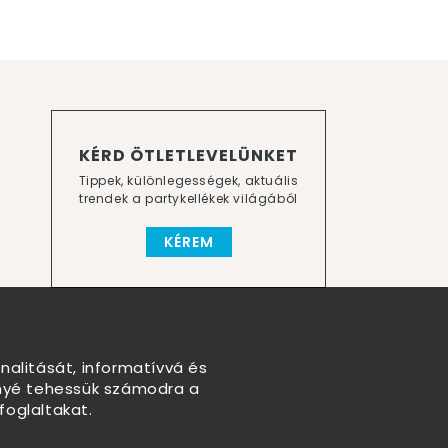
KÉRD ÖTLETLEVELÜNKET
Tippek, különlegességek, aktuális
trendek a partykellékek világából
KÉREM
nalitását, informatívvá és
nnyé tehessük számodra a
foglaltakat.