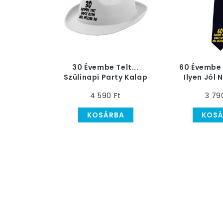
30 Évembe Telt...
60 Évembe 
Szülinapi Party Kalap
Ilyen Jól 
Számos 
4 590 Ft
3 79
Nyakk
KOSÁRBA
KOSÁ