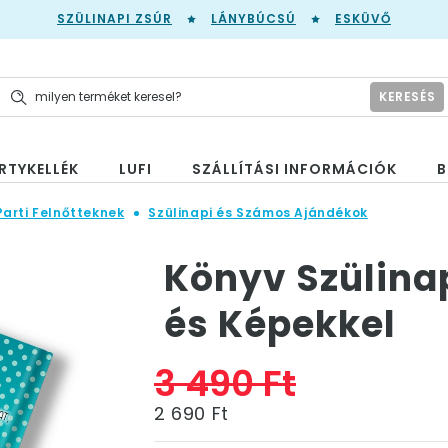
SZÜLINAPI ZSÚR
LÁNYBÚCSÚ
ESKÜVŐ
KERESÉS
RTYKELLÉK
LUFI
SZÁLLÍTÁSI INFORMÁCIÓK
B
Parti Felnőtteknek
Szülinapi és Számos Ajándékok
Könyv Szülina
és Képekkel
3 490 Ft
2 690 Ft