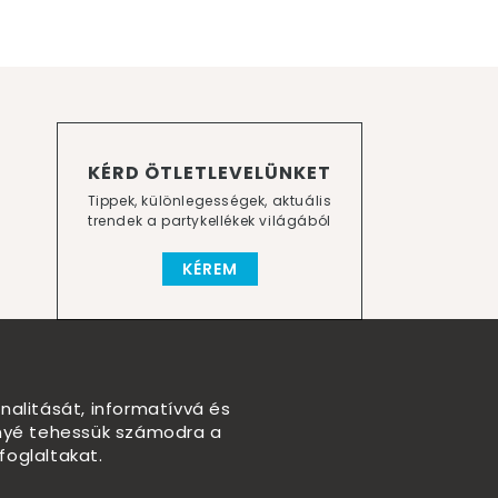
KÉRD ÖTLETLEVELÜNKET
Tippek, különlegességek, aktuális
trendek a partykellékek világából
KÉREM
nalitását, informatívvá és
nnyé tehessük számodra a
foglaltakat.