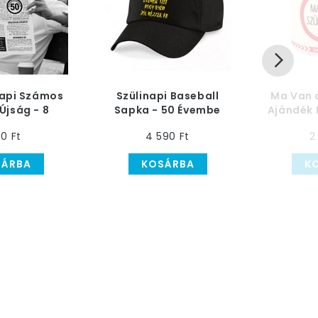
napi Számos
Szülinapi Baseball
Ma Van 
Újság - 8
Sapka - 50 Évembe
Ajándék 
dalas
Telt...
0 Ft
4 590 Ft
2
SÁRBA
KOSÁRBA
K