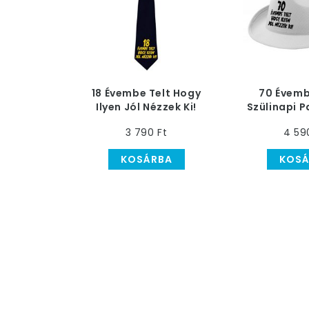
18 Évembe Telt Hogy
70 Évembe
Ilyen Jól Nézzek Ki!
Szülinapi P
Számos Fekete
3 790 Ft
4 59
Nyakkendő
KOSÁRBA
KOSÁ