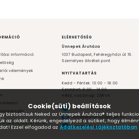
ORMÁCIÓ
ELÉRHETŐSÉG
F
Ünnepek Áruháza
lítási információ
1037
Budapest,
Fehéregyházi út 15.
Személyes átvételi pont
hetőség
rlói vélemények
NYITVATARTÁS
nk
Kedd - Péntek: 10:00 - 18:00
Szombat: 9:00 - 14:00
yv
Hétfő, vasárnap: ZÁRVA
tvédelem
Cookie(süti) beállítások
+36 30 984 6955
kereskedés
ogy biztosítsuk Neked az Ünnepek Áruháza® teljes funkcio
unnepekaruhaza@bwh.hu
ük az oldalt. Kérünk, engedélyezd a sütiket, hogy élmé
Környezetbarát lufik
UnnepekAruhaza
dat! Ezzel elfogadod az
Adatkezelési tájékoztatóban