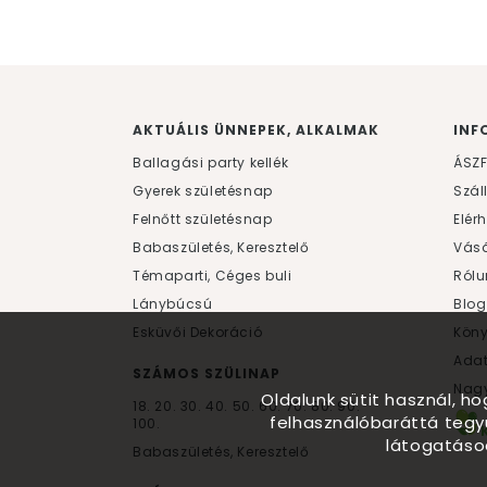
AKTUÁLIS ÜNNEPEK, ALKALMAK
INF
Ballagási party kellék
ÁSZ
Gyerek születésnap
Szál
Felnőtt születésnap
Elér
Babaszületés, Keresztelő
Vásá
Témaparti, Céges buli
Rólu
Lánybúcsú
Blog
Esküvői Dekoráció
Kön
Ada
SZÁMOS SZÜLINAP
Nagy
Oldalunk sütit használ, h
18.
20.
30.
40.
50.
60.
70.
80.
90.
felhasználóbaráttá tegy
100.
látogatáso
Babaszületés, Keresztelő