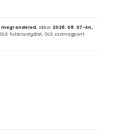
ig megrendeled
, akkor
2026. 08. 07-én,
LS futárszolgálat, GLS csomagpont