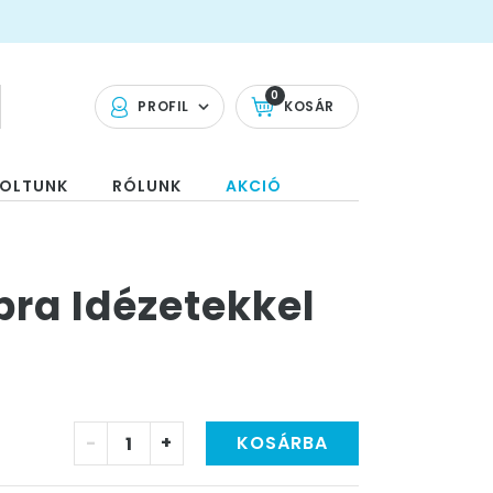
0
PROFIL
KOSÁR
OLTUNK
RÓLUNK
AKCIÓ
pra Idézetekkel
-
+
KOSÁRBA