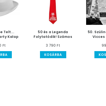
 Telt...
50 és a Legenda
50. Szüli
arty Kalap
Folytatódik! Számos
Vicces 
Nyakkendő
ol
0 Ft
3 790 Ft
99
RBA
KOSÁRBA
KO