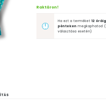
Raktáron!
Ha ezt a terméket
12 órá
pénteken
megkaphatod (G
választása esetén)
ÍTÁS