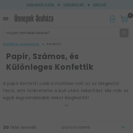
SZÜLINAPI ZSÚR
LÁNYBÚCSÚ
ESKÜVŐ
0
Konfetti, Szerpentin
Konfettik
Papír, Számos, és
Különleges Konfettik
A papír konfetti csak a múltban volt az az idegesítő
fecni, ami tönkretette a buli utáni takarítást. Ma már az
egyik legzseniálisabb dekor kiegészítő!
Tartozom egy vallomással
Én, az Ünnepek Áruháza munkatársa, aki ezt a szöveget
30
féle termék
pozíció szerint
írom Neked,
mindig utáltam a konfettiket.