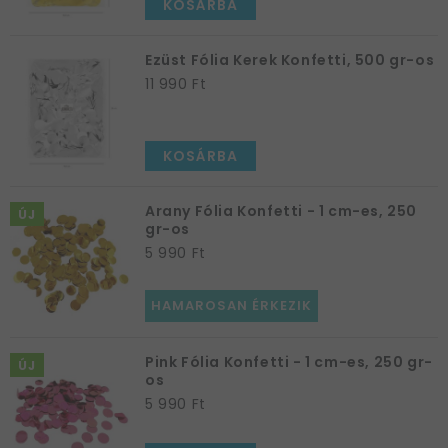
KOSÁRBA
Tegyük velük szebbé az asztalt, a söntést vagy az
italos tálcát az aktuális mulatság szellemében!
Ezüst Fólia Kerek Konfetti, 500 gr-os
11 990 Ft
Mutatjuk is, milyen típusok vannak!
Számos konfetti
Szívecskés
KOSÁRBA
Karácsonyi
Happy Birthday
Arany Fólia Konfetti - 1 cm-es, 250
Szilveszteri
ÚJ
gr-os
És oly sok másik
5 990 Ft
Szóval, ma már az én szívemben is szép helyet foglal el
a papír konfetti. Sőt, a telefonomon sokszor a
HAMAROSAN ÉRKEZIK
confettiemoji is előkerül. :)
Pink Fólia Konfetti - 1 cm-es, 250 gr-
ÚJ
os
5 990 Ft