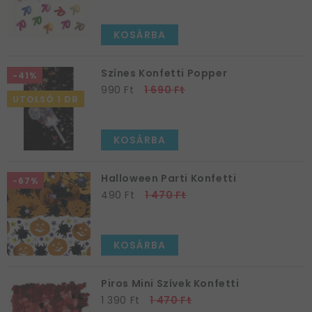
KOSÁRBA
Színes Konfetti Popper
-41%
990 Ft
1 690 Ft
UTOLSÓ 1 DB
KOSÁRBA
Halloween Parti Konfetti
-67%
490 Ft
1 470 Ft
KOSÁRBA
Piros Mini Szívek Konfetti
1 390 Ft
1 470 Ft