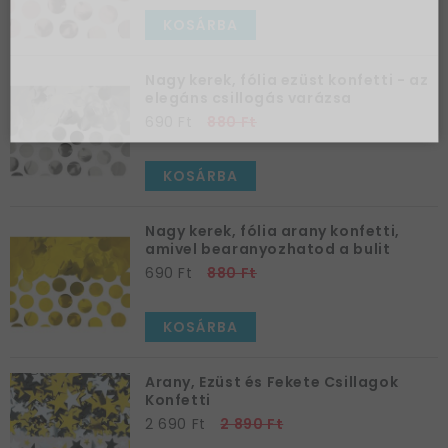
10%-os
KOSÁRBA
kuponnal.
Nagy kerek, fólia ezüst konfetti - az
Kérem a kupont »
elegáns csillogás varázsa
690 Ft
880 Ft
KOSÁRBA
Nagy kerek, fólia arany konfetti,
amivel bearanyozhatod a bulit
690 Ft
880 Ft
KOSÁRBA
Arany, Ezüst és Fekete Csillagok
Konfetti
2 690 Ft
2 890 Ft