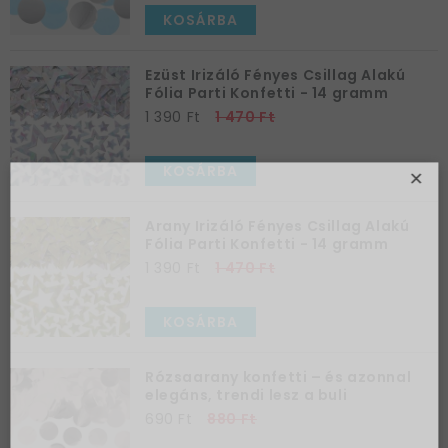
KOSÁRBA
Ezüst Irizáló Fényes Csillag Alakú
Fólia Parti Konfetti - 14 gramm
1 390 Ft
1 470 Ft
KOSÁRBA
×
Arany Irizáló Fényes Csillag Alakú
Fólia Parti Konfetti - 14 gramm
1 390 Ft
1 470 Ft
KOSÁRBA
Az első
vásárlásodhoz
Rózsaarany konfetti – és azonnal
szeretnénk
elegáns, trendi lesz a buli
kedveskedni egy
690 Ft
880 Ft