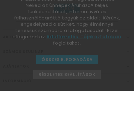
Neked az Ünnepek Áruháza® teljes
KÉREM
funkcionalitását, informatívvá és
felhasználóbaráttá tegyük az oldalt. Kérünk,
engedélyezd a sütiket, hogy élménnyé
tehessük számodra a látogatásodat! Ezzel
elfogadod az
Adatkezelési tájékoztatóban
AKTUÁLIS ÜNNEPEK, ALKALMAK
foglaltakat.
SZÁMOS SZÜLINAP
ÖSSZES ELFOGADÁSA
AJÁNLATOK
RÉSZLETES BEÁLLÍTÁSOK
INFORMÁCIÓ
ELÉRHETŐSÉG
Ünnepek Áruháza
1037
Budapest,
Fehéregyházi út 15.
Személyes átvételi pont
NYITVATARTÁS