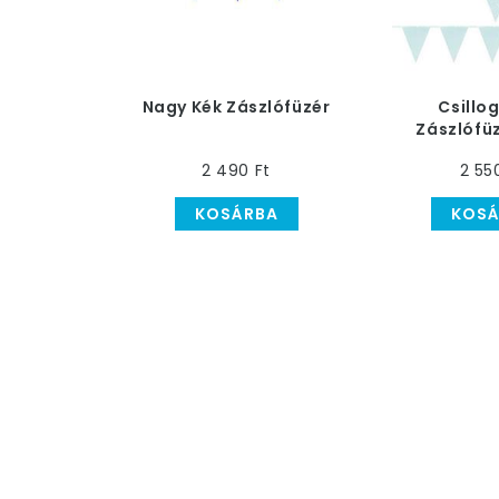
Nagy Kék Zászlófüzér
Csillo
Zászlófüz
2 490 Ft
2 55
KOSÁRBA
KOSÁ