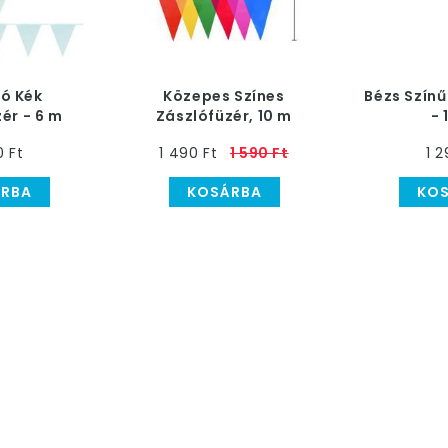
gó Kék
Közepes Színes
Bézs Színű
ér - 6 m
Zászlófüzér, 10 m
- 
0 Ft
1 490 Ft
1 590 Ft
1 2
RBA
KOSÁRBA
KO