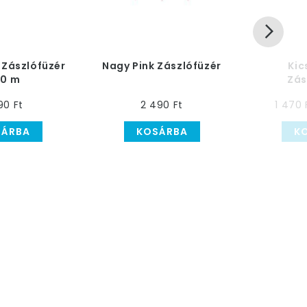
 Zászlófüzér
Nagy Pink Zászlófüzér
Kic
10 m
Zás
90 Ft
2 490 Ft
1 470 
SÁRBA
KOSÁRBA
K