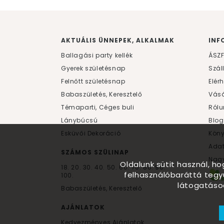
AKTUÁLIS ÜNNEPEK, ALKALMAK
INF
Ballagási party kellék
ÁSZ
Gyerek születésnap
Szál
Felnőtt születésnap
Elér
Babaszületés, Keresztelő
Vásá
Témaparti, Céges buli
Rólu
Lánybúcsú
Blog
Esküvői Dekoráció
Kön
Ada
SZÁMOS SZÜLINAP
Nagy
Oldalunk sütit használ, h
18.
20.
30.
40.
50.
60.
70.
80.
90.
felhasználóbaráttá tegy
100.
látogatáso
Babaszületés, Keresztelő
AJÁNLATOK
Kedvezményes Ajánlatok