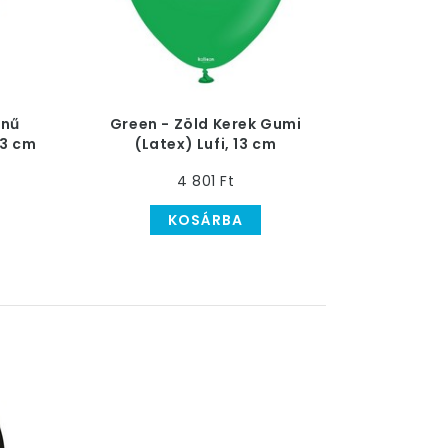
ínű
Green - Zöld Kerek Gumi
13 cm
(Latex) Lufi, 13 cm
4 801 Ft
KOSÁRBA