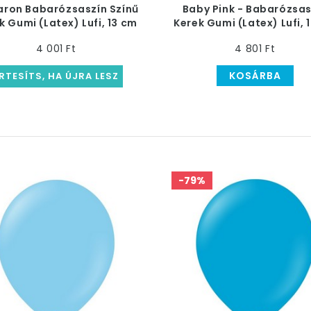
ron Babarózsaszín Színű
Baby Pink - Babarózsas
k Gumi (Latex) Lufi, 13 cm
Kerek Gumi (Latex) Lufi, 
4 001 Ft
4 801 Ft
KOSÁRBA
RTESÍTS, HA ÚJRA LESZ
-79%