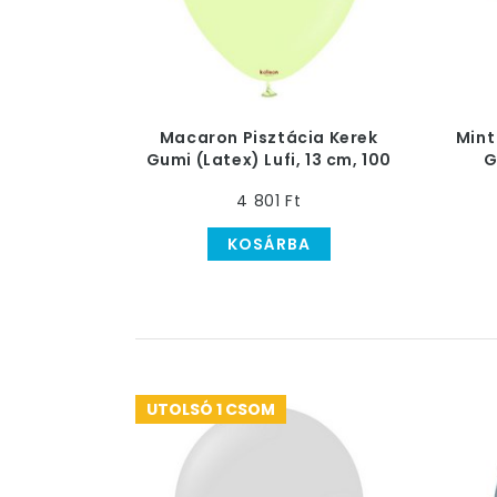
Macaron Pisztácia Kerek
Mint
Gumi (Latex) Lufi, 13 cm, 100
G
db
4 801 Ft
KOSÁRBA
UTOLSÓ 1 CSOM