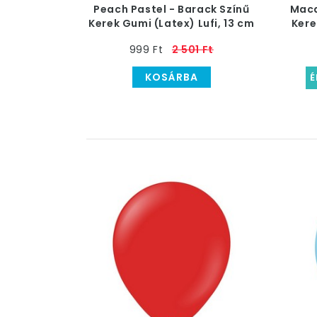
Peach Pastel - Barack Színű
Maca
Kerek Gumi (Latex) Lufi, 13 cm
Kere
999 Ft
2 501 Ft
KOSÁRBA
É