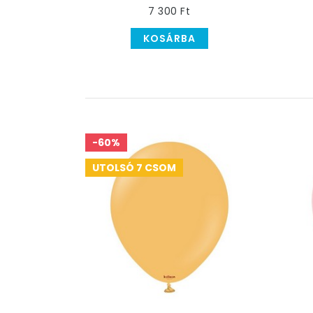
7 300 Ft
KOSÁRBA
-60%
UTOLSÓ 7 CSOM