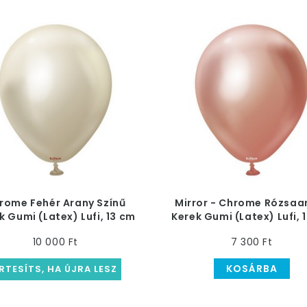
rome Fehér Arany Színű
Mirror - Chrome Rózsaa
k Gumi (Latex) Lufi, 13 cm
Kerek Gumi (Latex) Lufi, 
10 000 Ft
7 300 Ft
KOSÁRBA
RTESÍTS, HA ÚJRA LESZ