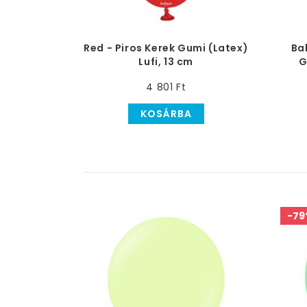
Red - Piros Kerek Gumi (Latex)
Ba
Lufi, 13 cm
G
4 801 Ft
KOSÁRBA
-79