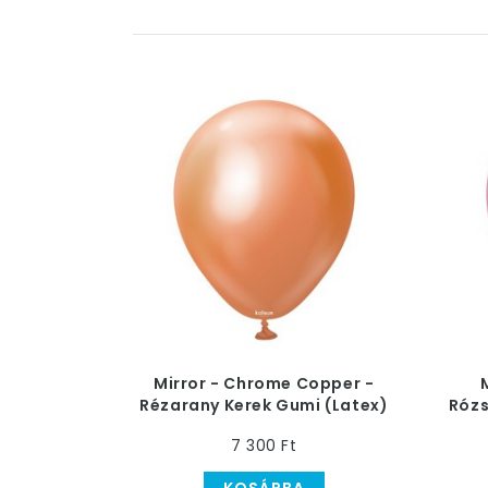
Mirror - Chrome Copper -
Rézarany Kerek Gumi (Latex)
Rózs
Lufi, 13 cm
7 300 Ft