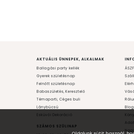
AKTUÁLIS ÜNNEPEK, ALKALMAK
INF
Ballagási party kellék
ÁSZ
Gyerek születésnap
Szál
Felnőtt születésnap
Elér
Babaszületés, Keresztelő
Vásá
Témaparti, Céges buli
Rólu
Lánybúcsú
Blog
Esküvői Dekoráció
Kön
Ada
SZÁMOS SZÜLINAP
Nagy
Oldalunk sütit használ, h