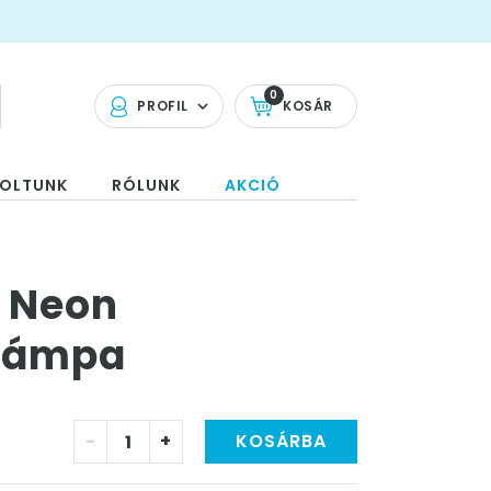
0
PROFIL
KOSÁR
OLTUNK
RÓLUNK
AKCIÓ
D Neon
 Lámpa
-
+
KOSÁRBA