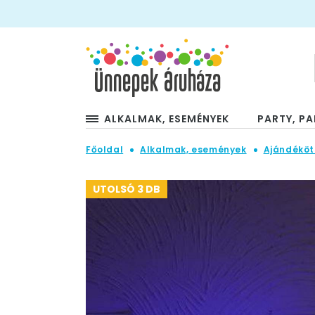
ALKALMAK, ESEMÉNYEK
PARTY, PA
Főoldal
Alkalmak, események
Ajándéköt
UTOLSÓ 3 DB