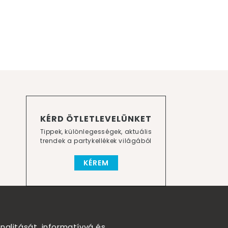
KÉRD ÖTLETLEVELÜNKET
Tippek, különlegességek, aktuális
trendek a partykellékek világából
KÉREM
nalitását, informatívvá és