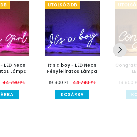
 DB
UTOLSÓ 3 DB
UTOLSÓ 
l - LED Neon
It’s a boy - LED Neon
Congrats
ratos Lámpa
Fényfeliratos Lámpa
L
Fényfel
44 790 Ft
19 900 Ft
44 790 Ft
19 900 
SÁRBA
KOSÁRBA
K