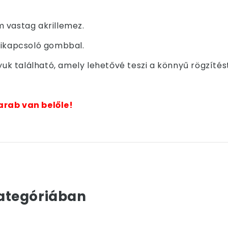
 vastag akrillemez.
kikapcsoló gombbal.
yuk található, amely lehetővé teszi a könnyű rögzítés
arab van belőle!
ategóriában