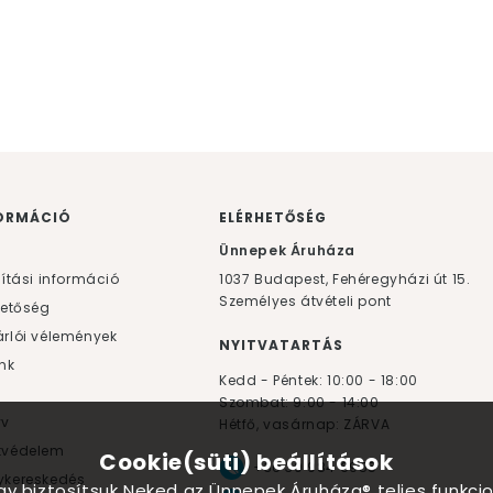
ORMÁCIÓ
ELÉRHETŐSÉG
F
Ünnepek Áruháza
lítási információ
1037
Budapest,
Fehéregyházi út 15.
Személyes átvételi pont
hetőség
rlói vélemények
NYITVATARTÁS
nk
Kedd - Péntek: 10:00 - 18:00
Szombat: 9:00 - 14:00
yv
Hétfő, vasárnap: ZÁRVA
tvédelem
Cookie(süti) beállítások
+36 30 984 6955
kereskedés
ogy biztosítsuk Neked az Ünnepek Áruháza® teljes funkcio