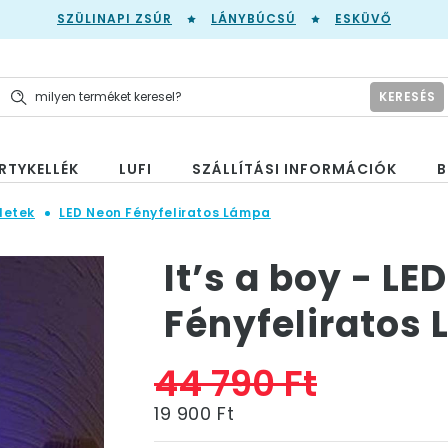
SZÜLINAPI ZSÚR
LÁNYBÚCSÚ
ESKÜVŐ
KERESÉS
RTYKELLÉK
LUFI
SZÁLLÍTÁSI INFORMÁCIÓK
B
letek
LED Neon Fényfeliratos Lámpa
It’s a boy - LE
Fényfeliratos
44 790 Ft
19 900 Ft