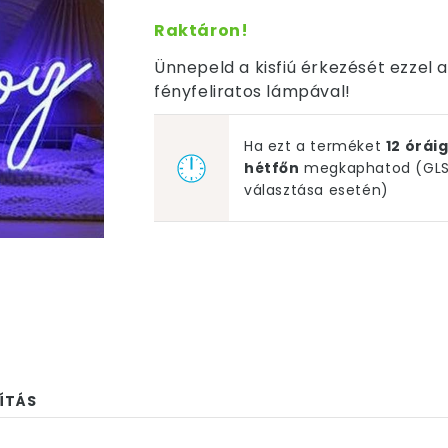
Raktáron!
Ünnepeld a kisfiú érkezését ezzel a
fényfeliratos lámpával!
Ha ezt a terméket
12 órá
hétfőn
megkaphatod (GLS 
választása esetén)
ÍTÁS