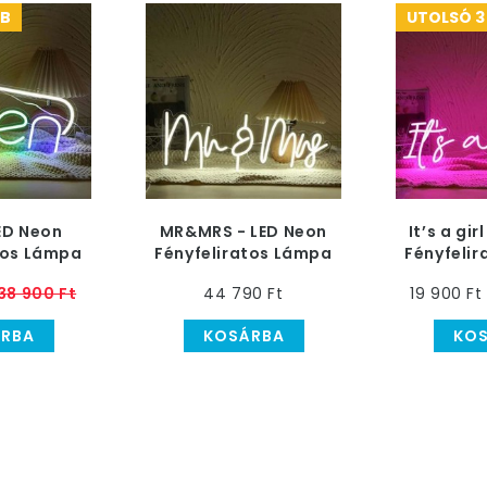
DB
UTOLSÓ 3
ED Neon
MR&MRS - LED Neon
It’s a gir
tos Lámpa
Fényfeliratos Lámpa
Fényfeli
38 900 Ft
44 790 Ft
19 900 Ft
RBA
KOSÁRBA
KO