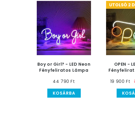
UTOLSÓ 2 
Boy or Girl? - LED Neon
OPEN - L
Fényfeliratos Lámpa
Fényfelira
44 790 Ft
19 900 Ft
KOSÁRBA
KOSÁ