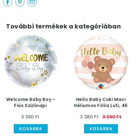
További termékek a kategóriában
Welcome Baby Boy -
Hello Baby Cuki Maci
Fiús Szülinapi
Héliumos Fólia Lufi, 46
Héliumos Fólia Lufi, 46
cm
3 360 Ft
3 280 Ft
3 360 Ft
cm
KOSÁRBA
KOSÁRBA