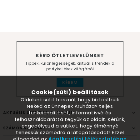
KÉRD ÖTLETLEVELÜNKET
Tippek, különlegességek, aktuális trendek a
partykellékek világából
KÉREM
Cookie(süti) beállítások
Oldalunk sütit használ, hogy biztosítsuk
Neked az Ünnepek Áruháza® teljes
funkcionalitását, informatívvá és
AKTUÁLIS ÜNNEPEK, ALKALMAK
felhasználóbaráttá tegyük az oldalt. Kérünk,
engedélyezd a sütiket, hogy élménnyé
SZÁMOS SZÜLINAP
tehessük számodra a látogatásodat! Ezzel
elfogadod az
Adatkezelési tájékoztatóban