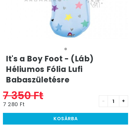
It's a Boy Foot - (Láb)
Héliumos Fólia Lufi
Babaszületésre
7 350 Ft
-
+
7 280 Ft
KOSÁRBA