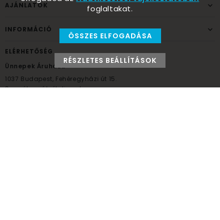
AJÁNLATOK
foglaltakat.
INFORMÁCIÓ
ÖSSZES ELFOGADÁSA
ELÉRHETŐSÉG
RÉSZLETES BEÁLLÍTÁSOK
Ünnepek Áruháza
1037
Budapest,
Fehéregyházi út 15.
Személyes átvételi pont
NYITVATARTÁS
Kedd - Péntek: 10:00 - 18:00
Szombat: 9:00 - 14:00
Hétfő, vasárnap: ZÁRVA
+36 30 984 6955
unnepekaruhaza@bwh.hu
UnnepekAruhaza