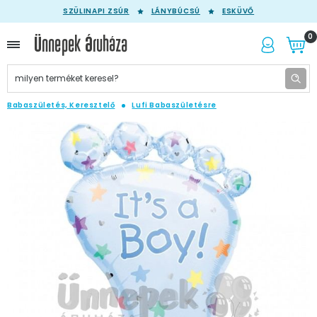
SZÜLINAPI ZSÚR
LÁNYBÚCSÚ
ESKÜVŐ
0
Babaszületés, Keresztelő
Lufi Babaszületésre