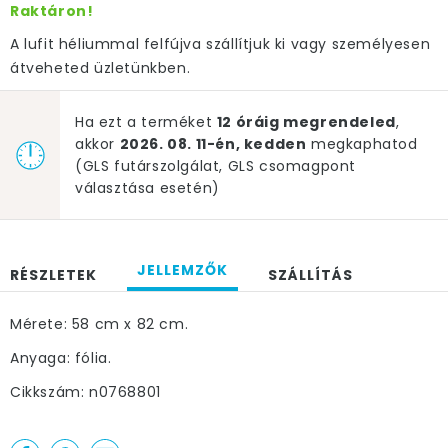
Raktáron!
A lufit héliummal felfújva szállítjuk ki vagy személyesen
átveheted üzletünkben.
Ha ezt a terméket
12 óráig megrendeled
,
akkor
2026. 08. 11-én, kedden
megkaphatod
(GLS futárszolgálat, GLS csomagpont
választása esetén)
JELLEMZŐK
RÉSZLETEK
SZÁLLÍTÁS
Mérete: 58 cm x 82 cm.
Anyaga: fólia.
Cikkszám: n0768801