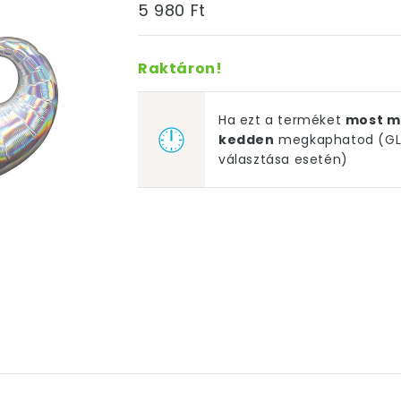
5 980 Ft
Raktáron!
Ha ezt a terméket
most m
kedden
megkaphatod (GLS
választása esetén)