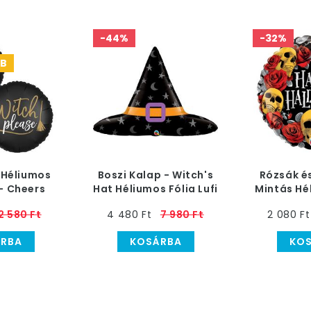
-44%
-32%
DB
 Héliumos
Boszi Kalap - Witch's
Rózsák é
 - Cheers
Hat Héliumos Fólia Lufi
Mintás Hé
tch Please!
Halloween-re
Lufi
2 580 Ft
4 480 Ft
7 980 Ft
2 080 Ft
 cm
RBA
KOSÁRBA
KO