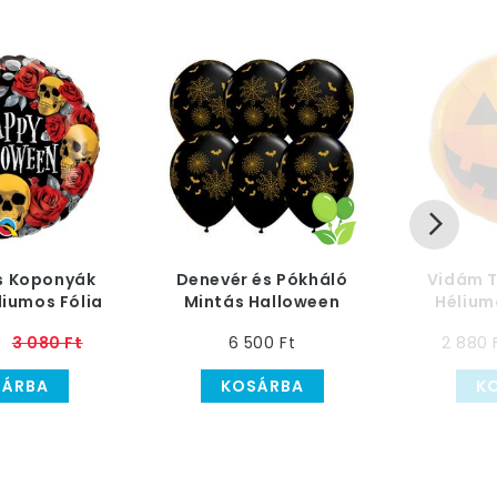
s Koponyák
Denevér és Pókháló
Vidám T
liumos Fólia
Mintás Halloween
Héliumo
, 46 cm
Kerek Lufi, 25 db, 28
Hallowe
3 080 Ft
6 500 Ft
2 880 
cm
SÁRBA
KOSÁRBA
K