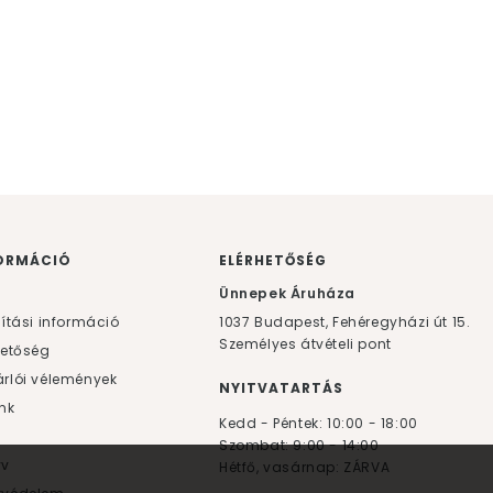
ORMÁCIÓ
ELÉRHETŐSÉG
F
Ünnepek Áruháza
lítási információ
1037
Budapest,
Fehéregyházi út 15.
Személyes átvételi pont
hetőség
rlói vélemények
NYITVATARTÁS
nk
Kedd - Péntek: 10:00 - 18:00
Szombat: 9:00 - 14:00
yv
Hétfő, vasárnap: ZÁRVA