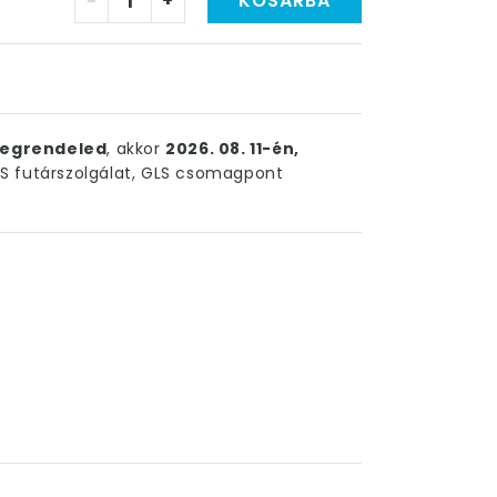
-
+
KOSÁRBA
egrendeled
, akkor
2026. 08. 11-én,
 futárszolgálat, GLS csomagpont