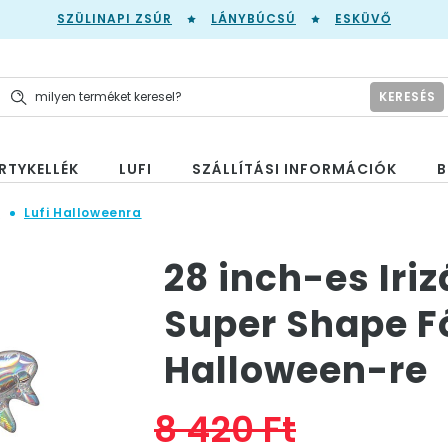
SZÜLINAPI ZSÚR
LÁNYBÚCSÚ
ESKÜVŐ
KERESÉS
RTYKELLÉK
LUFI
SZÁLLÍTÁSI INFORMÁCIÓK
B
n
Lufi Halloweenra
28 inch-es Iri
Super Shape Fó
Halloween-re
8 420 Ft