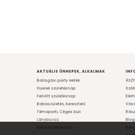
AKTUÁLIS ÜNNEPEK, ALKALMAK
INF
Ballagási party kellék
ÁSZ
Gyerek születésnap
Szál
Felnőtt születésnap
Elér
Babaszületés, Keresztelő
Vásá
Témaparti, Céges buli
Rólu
Lánybúcsú
Blog
Esküvői Dekoráció
Kön