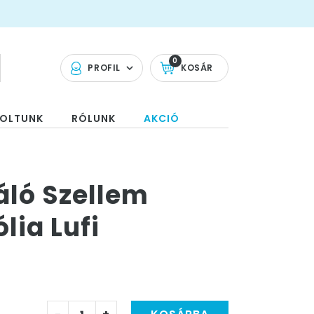
0
PROFIL
KOSÁR
OLTUNK
RÓLUNK
AKCIÓ
záló Szellem
lia Lufi