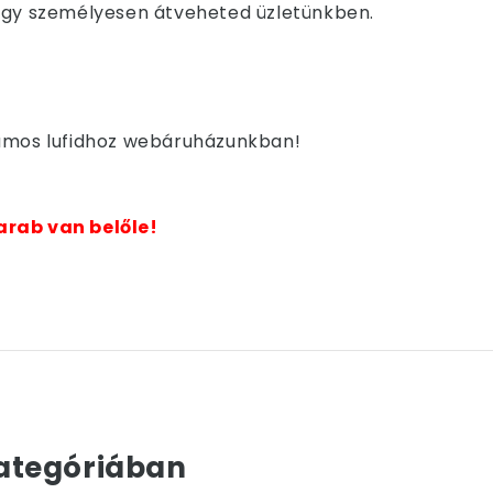
i vagy személyesen átveheted üzletünkben.
iumos lufidhoz webáruházunkban!
arab van belőle!
ategóriában