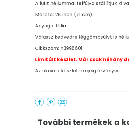
A lufit héliummal felfújva szállítjuk k
Mérete: 28 inch (71 cm).
Anyaga: fólia.
Válassz kedvedre léggömbsúlyt is hél
Cikkszám: n3998601
Limitált készlet. Már csak néhány d
Az akció a készlet erejéig érvényes.
További termékek a k