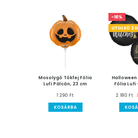
-16%
UTOLSÓ 3 
Mosolygó Tökfej Fólia
Halloween
Lufi Pálcán, 23 cm
Fólia Lufi
Witches! Wi
1 290 Ft
2 180 Ft
- 46
KOSÁRBA
KOSÁ