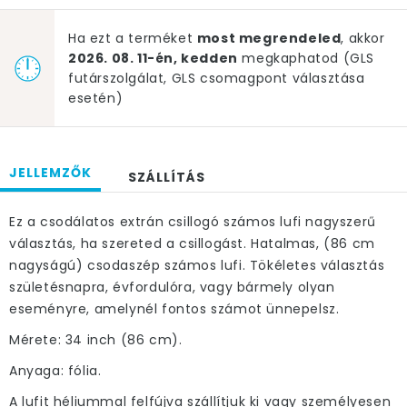
Ha ezt a terméket
most megrendeled
, akkor
2026. 08. 11-én, kedden
megkaphatod (GLS
futárszolgálat, GLS csomagpont választása
esetén)
JELLEMZŐK
SZÁLLÍTÁS
Ez a csodálatos extrán csillogó számos lufi nagyszerű
választás, ha szereted a csillogást. Hatalmas, (86 cm
nagyságú) csodaszép számos lufi. Tökéletes választás
születésnapra, évfordulóra, vagy bármely olyan
eseményre, amelynél fontos számot ünnepelsz.
Mérete: 34 inch (86 cm).
Anyaga: fólia.
A lufit héliummal felfújva szállítjuk ki vagy személyesen