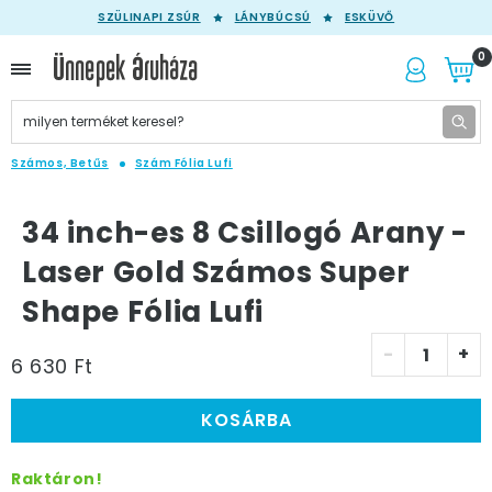
SZÜLINAPI ZSÚR
LÁNYBÚCSÚ
ESKÜVŐ
0
Számos, Betűs
Szám Fólia Lufi
34 inch-es 8 Csillogó Arany -
Laser Gold Számos Super
Shape Fólia Lufi
-
+
6 630 Ft
KOSÁRBA
Raktáron!