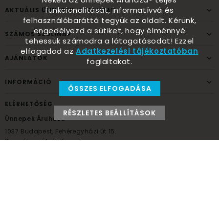
funkcionalitását, informatívvá és
AKTUÁLIS ÜNNEPEK, ALKALMAK
felhasználóbaráttá tegyük az oldalt. Kérünk,
engedélyezd a sütiket, hogy élménnyé
SZÁMOS SZÜLINAP
tehessük számodra a látogatásodat! Ezzel
elfogadod az
Adatkezelési tájékoztatóban
AJÁNLATOK
foglaltakat.
INFORMÁCIÓ
ÖSSZES ELFOGADÁSA
ELÉRHETŐSÉG
RÉSZLETES BEÁLLÍTÁSOK
Ünnepek Áruháza
1037
Budapest,
Fehéregyházi út 15.
Személyes átvételi pont
NYITVATARTÁS
Kedd - Péntek: 10:00 - 18:00
Szombat: 9:00 - 14:00
Hétfő, vasárnap: ZÁRVA
+36 30 984 6955