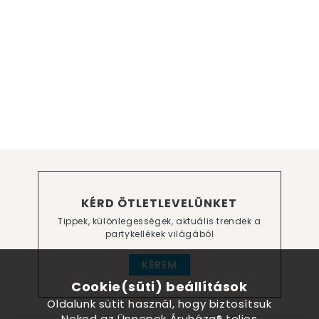
KÉRD ÖTLETLEVELÜNKET
Tippek, különlegességek, aktuális trendek a
partykellékek világából
KÉREM
Cookie(süti) beállítások
Oldalunk sütit használ, hogy biztosítsuk
Neked az Ünnepek Áruháza® teljes