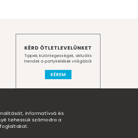
KÉRD ÖTLETLEVELÜNKET
Tippek, különlegességek, aktuális
trendek a partykellékek világából
KÉREM
nalitását, informatívvá és
nnyé tehessük számodra a
foglaltakat.