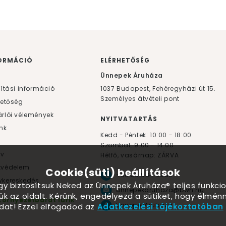
ORMÁCIÓ
ELÉRHETŐSÉG
F
Ünnepek Áruháza
lítási információ
1037
Budapest,
Fehéregyházi út 15.
Személyes átvételi pont
hetőség
rlói vélemények
NYITVATARTÁS
nk
Kedd - Péntek: 10:00 - 18:00
Szombat: 9:00 - 14:00
yv
Hétfő, vasárnap: ZÁRVA
tvédelem
Cookie(süti) beállítások
+36 30 984 6955
kereskedés
ogy biztosítsuk Neked az Ünnepek Áruháza® teljes funkcio
unnepekaruhaza@bwh.hu
ük az oldalt. Kérünk, engedélyezd a sütiket, hogy élmé
Környezetbarát lufik
UnnepekAruhaza
dat! Ezzel elfogadod az
Adatkezelési tájékoztatóban