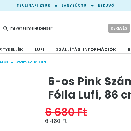
SZÜLINAPI ZSÚR
LÁNYBÚCSÚ
ESKÜVŐ
KERESÉS
RTYKELLÉK
LUFI
SZÁLLÍTÁSI INFORMÁCIÓK
B
etűs
Szám Fólia Lufi
6-os Pink Szá
Fólia Lufi, 86 
6 680 Ft
6 480 Ft