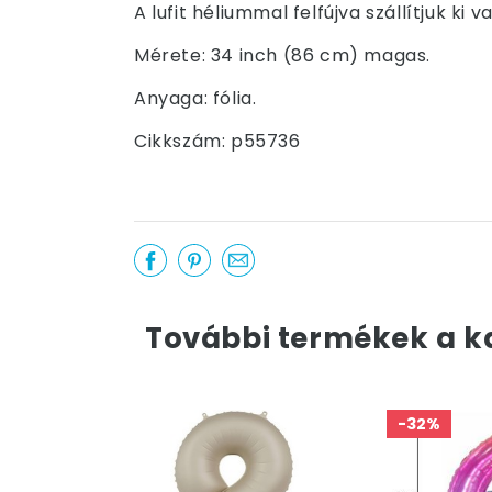
A lufit héliummal felfújva szállítjuk k
Mérete: 34 inch (86 cm) magas.
Anyaga: fólia.
Cikkszám: p55736
További termékek a k
-32%