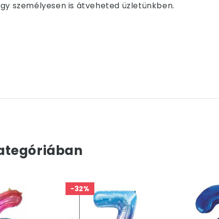
i vagy személyesen is átveheted üzletünkben.
ategóriában
-32%