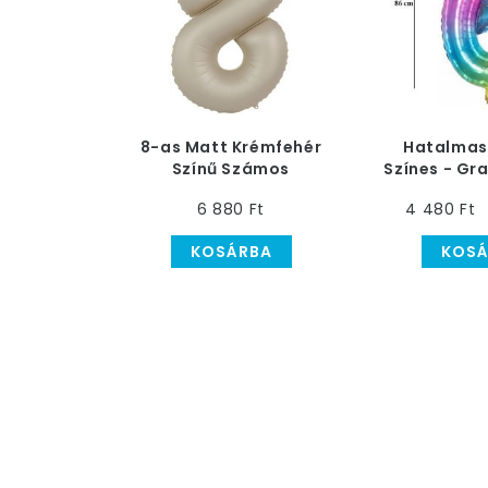
8-as Matt Krémfehér
Hatalmas
Színű Számos
Színes - Gr
Héliumos Fólia Lufi, 86
Héliumos L
6 880 Ft
4 480 Ft
cm
KOSÁRBA
KOSÁ