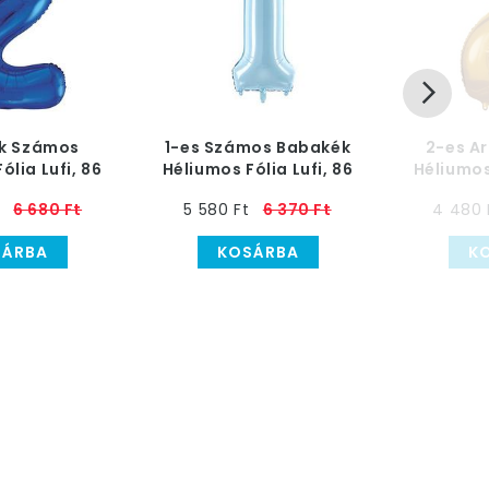
ék Számos
1-es Számos Babakék
2-es A
ólia Lufi, 86
Héliumos Fólia Lufi, 86
Héliumos 
cm
cm
6 680 Ft
5 580 Ft
6 370 Ft
4 480 
SÁRBA
KOSÁRBA
K