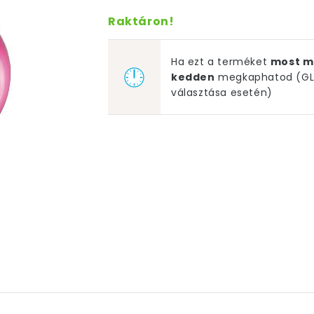
Raktáron!
Ha ezt a terméket
most m
kedden
megkaphatod (GLS
választása esetén)