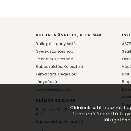
AKTUÁLIS ÜNNEPEK, ALKALMAK
INF
Ballagási party kellék
ÁSZ
Gyerek születésnap
Szál
Felnőtt születésnap
Elér
Babaszületés, Keresztelő
Vásá
Témaparti, Céges buli
Rólu
Lánybúcsú
Blog
Esküvői Dekoráció
Kön
Ada
SZÁMOS SZÜLINAP
Nagy
Oldalunk sütit használ, h
18.
20.
30.
40.
50.
60.
70.
80.
90.
felhasználóbaráttá tegy
100.
látogatáso
Babaszületés, Keresztelő