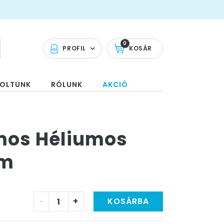
0
PROFIL
KOSÁR
OLTUNK
RÓLUNK
AKCIÓ
mos Héliumos
cm
-
+
KOSÁRBA