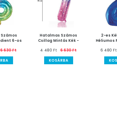
 Számos
Hatalmas Számos
2-es K
adient 6-os
Csillag Mintás Kék -
Héliumos F
ufi, 86 cm
Pink 7-es Héliumos
6 630 Ft
4 480 Ft
6 630 Ft
6 480 Ft
Lufi, 86 cm
RBA
KOSÁRBA
KO