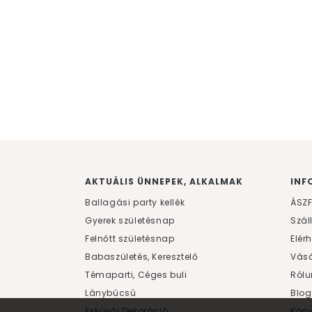
AKTUÁLIS ÜNNEPEK, ALKALMAK
INF
Ballagási party kellék
ÁSZ
Gyerek születésnap
Szál
Felnőtt születésnap
Elér
Babaszületés, Keresztelő
Vásá
Témaparti, Céges buli
Rólu
Lánybúcsú
Blog
Esküvői Dekoráció
Kön