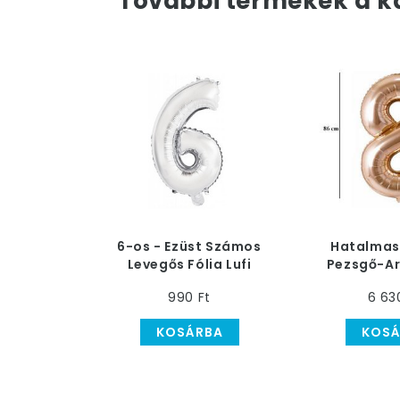
További termékek a k
6-os - Ezüst Számos
Hatalmas
Levegős Fólia Lufi
Pezsgő-Ar
Héliumos L
990 Ft
6 63
KOSÁRBA
KOSÁ