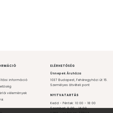
ORMÁCIÓ
ELÉRHETŐSÉG
F
Ünnepek Áruháza
lítási információ
1037
Budapest,
Fehéregyházi út 15.
Személyes átvételi pont
hetőség
rlói vélemények
NYITVATARTÁS
nk
Kedd - Péntek: 10:00 - 18:00
Szombat: 9:00 - 14:00
yv