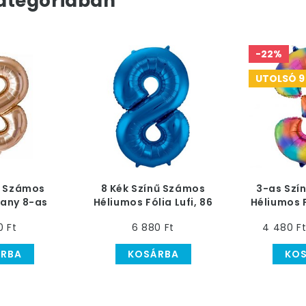
ategóriában
-22%
UTOLSÓ 9
 Számos
8 Kék Színű Számos
3-as Szí
any 8-as
Héliumos Fólia Lufi, 86
Héliumos F
ufi, 86 cm
cm
0 Ft
6 880 Ft
4 480 F
RBA
KOSÁRBA
KO