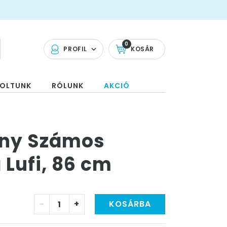
0
PROFIL
KOSÁR
OLTUNK
RÓLUNK
AKCIÓ
any Számos
 Lufi, 86 cm
-
+
KOSÁRBA