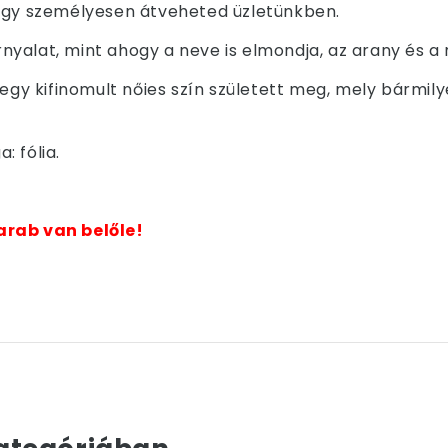
i vagy személyesen átveheted üzletünkben.
yalat, mint ahogy a neve is elmondja, az arany és a 
 egy kifinomult nőies szín született meg, mely bármily
 fólia.
arab van belőle!