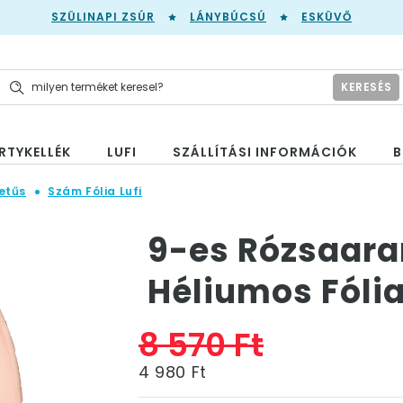
SZÜLINAPI ZSÚR
LÁNYBÚCSÚ
ESKÜVŐ
KERESÉS
RTYKELLÉK
LUFI
SZÁLLÍTÁSI INFORMÁCIÓK
B
etűs
Szám Fólia Lufi
9-es Rózsaar
Héliumos Fólia
8 570 Ft
4 980 Ft