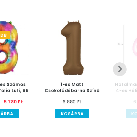
 DB
nes Számos
1-es Matt
Hatalma
ólia Lufi, 86
Csokoládébarna Színű
4-es Hél
cm
Számos Héliumos
t
5 780 Ft
6 880 Ft
6
Fólia Lufi, 86 cm
SÁRBA
KOSÁRBA
K