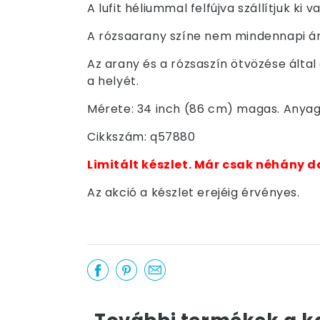
A lufit héliummal felfújva szállítjuk k
A rózsaarany színe nem mindennapi árn
Az arany és a rózsaszín ötvözése által
a helyét.
Mérete: 34 inch (86 cm) magas. Anyaga:
Cikkszám: q57880
Limitált készlet. Már csak néhány d
Az akció a készlet erejéig érvényes.