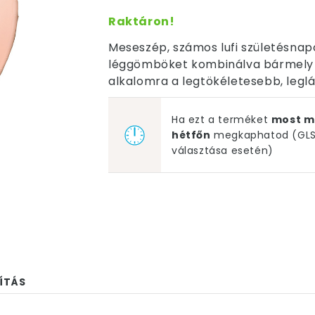
Raktáron!
Meseszép, számos lufi születésnap
léggömböket kombinálva bármely 
alkalomra a legtökéletesebb, legl
Ha ezt a terméket
most m
hétfőn
megkaphatod (GLS 
választása esetén)
ÍTÁS