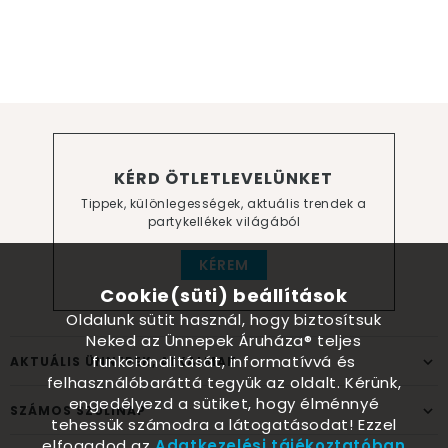
KÉRD ÖTLETLEVELÜNKET
Tippek, különlegességek, aktuális trendek a
partykellékek világából
KÉREM
Cookie(süti) beállítások
Oldalunk sütit használ, hogy biztosítsuk
Neked az Ünnepek Áruháza® teljes
funkcionalitását, informatívvá és
AKTUÁLIS ÜNNEPEK, ALKALMAK
felhasználóbaráttá tegyük az oldalt. Kérünk,
engedélyezd a sütiket, hogy élménnyé
SZÁMOS SZÜLINAP
tehessük számodra a látogatásodat! Ezzel
elfogadod az
Adatkezelési tájékoztatóban