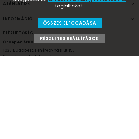
AJÁNLATOK
foglaltakat.
INFORMÁCIÓ
ÖSSZES ELFOGADÁSA
ELÉRHETŐSÉG
RÉSZLETES BEÁLLÍTÁSOK
Ünnepek Áruháza
1037
Budapest,
Fehéregyházi út 15.
Személyes átvételi pont
NYITVATARTÁS
Kedd - Péntek: 10:00 - 18:00
Szombat: 9:00 - 14:00
Hétfő, vasárnap: ZÁRVA
+36 30 984 6955
unnepekaruhaza@bwh.hu
UnnepekAruhaza