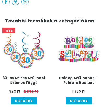
További termékek a kategóriában
-58%
30-as Színes Szülinapi
Boldog Szülinapot! -
Számos Függő
Feliratú Radiant
Dekoráció, 6 db
Banner - 148 cm x 27
990 Ft
2 380 Ft
1 980 Ft
cm
KOSÁRBA
KOSÁRBA