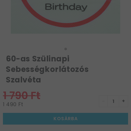
60-as Szülinapi
Sebességkorlátozós
Szalvéta
1 790 Ft
-
+
1 490 Ft
KOSÁRBA