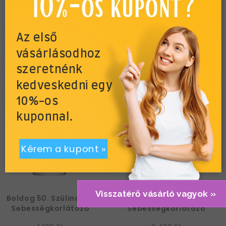
Limitált készlet. Már csak néhány darab van belőle!
Az első
vásárlásodhoz
szeretnénk
További termékek a kategóriában
kedveskedni egy
10%-os
kuponnal.
Kérem a kupont »
Visszatérő vásárló vagyok »
Boldog 50. Szülinapot
Nem vagyok 70...
Sebességkorlátozó
Sebességkorlátozó
Feles Pohár
Közlekedési Tábla