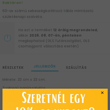
Raktáron!
60-as számú sebességkorlátozó tábla mintázatú
születésnapi szalvéta.
Ha ezt a terméket
12 óráig megrendeled
,
akkor
2026. 08. 07-én, pénteken
megkaphatod (GLS futárszolgálat, GLS
csomagpont választása esetén)
JELLEMZŐK
RÉSZLETEK
SZÁLLÍTÁS
Mérete: 33 cm x 33 cm.
3-rétegű papírszalvéta.
×
20 db szalvéta/csomag.
Cikkszám: j145149