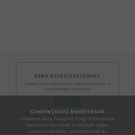
KÉRD ÖTLETLEVELÜNKET
Tippek, különlegességek, aktuális trendek a
partykellékek világából
KÉREM
Cookie(süti) beállítások
Oldalunk sütit használ, hogy biztosítsuk
Neked az Ünnepek Áruháza® teljes
funkcionalitását, informatívvá és
AKTUÁLIS ÜNNEPEK, ALKALMAK