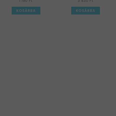
1 190 Ft
3 430 Ft
Szülinapra, 40 cm
KOSÁRBA
KOSÁRBA