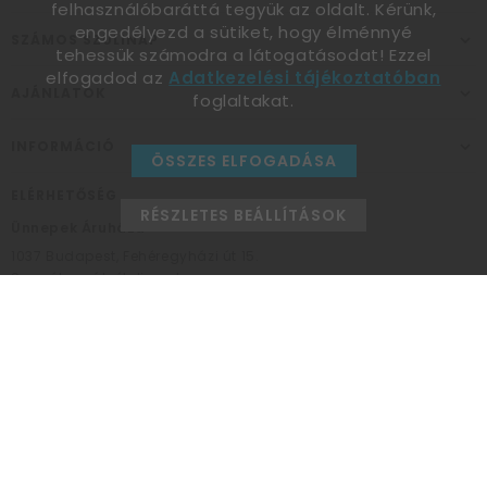
felhasználóbaráttá tegyük az oldalt. Kérünk,
engedélyezd a sütiket, hogy élménnyé
SZÁMOS SZÜLINAP
tehessük számodra a látogatásodat! Ezzel
elfogadod az
Adatkezelési tájékoztatóban
AJÁNLATOK
foglaltakat.
INFORMÁCIÓ
ÖSSZES ELFOGADÁSA
ELÉRHETŐSÉG
RÉSZLETES BEÁLLÍTÁSOK
Ünnepek Áruháza
1037
Budapest,
Fehéregyházi út 15.
Személyes átvételi pont
NYITVATARTÁS
Kedd - Péntek: 10:00 - 18:00
Szombat: 9:00 - 14:00
Hétfő, vasárnap: ZÁRVA
+36 30 984 6955
unnepekaruhaza@bwh.hu